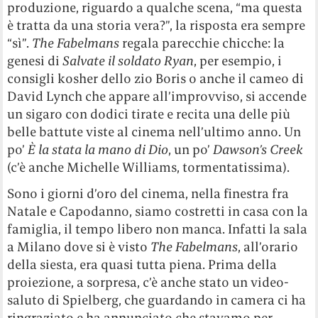
produzione, riguardo a qualche scena, “ma questa
è tratta da una storia vera?”, la risposta era sempre
“sì”.
The Fabelmans
regala parecchie chicche: la
genesi di
Salvate il soldato Ryan
, per esempio, i
consigli kosher dello zio Boris o anche il cameo di
David Lynch che appare all’improvviso, si accende
un sigaro con dodici tirate e recita una delle più
belle battute viste al cinema nell’ultimo anno. Un
po’
È la stata la mano di Dio
, un po’
Dawson’s Creek
(c’è anche Michelle Williams, tormentatissima).
Sono i giorni d’oro del cinema, nella finestra fra
Natale e Capodanno, siamo costretti in casa con la
famiglia, il tempo libero non manca. Infatti la sala
a Milano dove si è visto
The Fabelmans
, all’orario
della siesta, era quasi tutta piena. Prima della
proiezione, a sorpresa, c’è anche stato un video-
saluto di Spielberg, che guardando in camera ci ha
ringraziato e ha annunciato che stavamo per