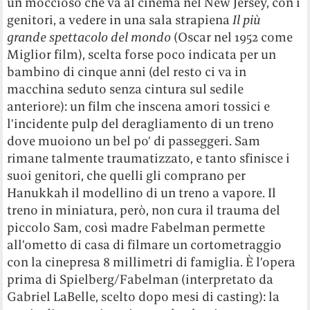
un moccioso che va al cinema nel New Jersey, con i
genitori, a vedere in una sala strapiena
Il più
grande spettacolo del mondo
(Oscar nel 1952 come
Miglior film), scelta forse poco indicata per un
bambino di cinque anni (del resto ci va in
macchina seduto senza cintura sul sedile
anteriore): un film che inscena amori tossici e
l’incidente pulp del deragliamento di un treno
dove muoiono un bel po’ di passeggeri. Sam
rimane talmente traumatizzato, e tanto sfinisce i
suoi genitori, che quelli gli comprano per
Hanukkah il modellino di un treno a vapore. Il
treno in miniatura, però, non cura il trauma del
piccolo Sam, così madre Fabelman permette
all’ometto di casa di filmare un cortometraggio
con la cinepresa 8 millimetri di famiglia. È l’opera
prima di Spielberg/Fabelman (interpretato da
Gabriel LaBelle, scelto dopo mesi di casting): la