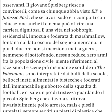
osservanti. Il giovane Spielberg riesce a
convincerli, come sa chiunque abbia visto
E.T
. e
Jurassic Park
, che se lavori sodo e ti comporti con
educazione anche il cinema può offrire una
carriera dignitosa. È una vita nei sobborghi
residenziali, innocua e foderata di marshmallow,
lontana dal lato oscuro del sogno americano: in
più di due ore non si menziona mai la guerra,
nemmeno di sottofondo, nessun reduce, zero armi
fra la popolazione civile, niente riferimenti al
razzismo. Le scene più disumane e sordide in
The
Fabelmans
sono interpretate dai bulli della scuola,
bellocci inetti alimentati a bistecche e foderati
dall’immancabile giubbotto della squadra di
football, e ci sale un po’ di tristezza guardando il
piccolo Spielberg che a tavola si ritrova
invariabilmente pollo arrosto, mais e piselli
surgelati, sempre serviti su piatti di plastica che