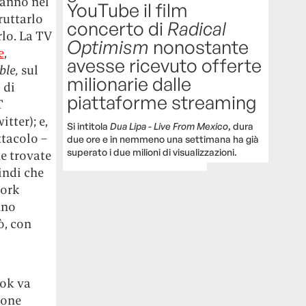
hanno nel
YouTube il film
ruttarlo
concerto di
Radical
rlo. La TV
Optimism
nonostante
e
,
avesse ricevuto offerte
le,
sul
milionarie dalle
 di
piattaforme streaming
T
tter); e,
Si intitola
Dua Lipa - Live From Mexico
, dura
ttacolo –
due ore e in nemmeno una settimana ha già
superato i due milioni di visualizzazioni.
e trovate
uindi che
work
nno
ò, con
ook va
ione