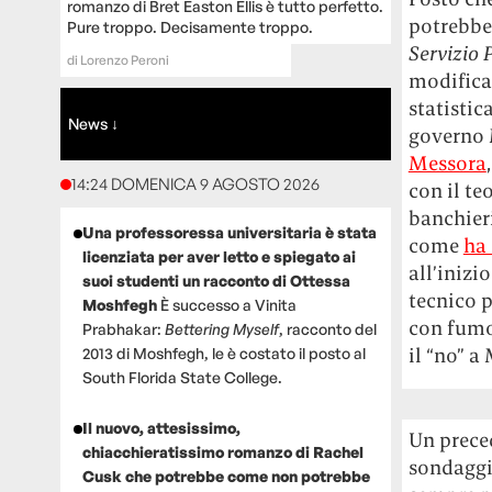
romanzo di Bret Easton Ellis è tutto perfetto.
potrebbe 
Pure troppo. Decisamente troppo.
Servizio 
di
Lorenzo Peroni
modificat
statistic
News ↓
governo 
Messora
14:24 DOMENICA 9 AGOSTO 2026
con il t
banchieri
Una professoressa universitaria è stata
come
ha
licenziata per aver letto e spiegato ai
all’inizi
suoi studenti un racconto di Ottessa
tecnico p
Moshfegh
È successo a Vinita
con fumos
Prabhakar:
Bettering Myself
, racconto del
il “no” a
2013 di Moshfegh, le è costato il posto al
South Florida State College.
Il nuovo, attesissimo,
Un preced
chiacchieratissimo romanzo di Rachel
sondaggis
Cusk che potrebbe come non potrebbe