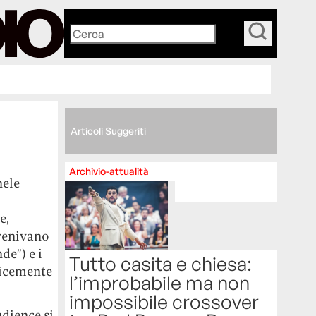
_
Articoli Suggeriti
Archivio-attualità
hele
e,
 venivano
de”) e i
Tutto casita e chiesa:
licemente
l’improbabile ma non
impossibile crossover
udience si