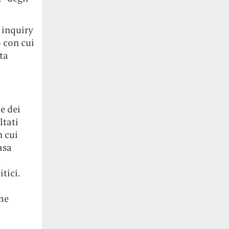
 inquiry
 con cui
ta
e dei
ltati
n cui
asa
i
itici.
ome