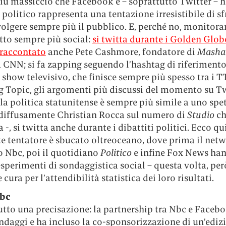
iù massiccio che Facebook e – soprattutto Twitter – 
 politico rappresenta una tentazione irresistibile di sf
olgere sempre più il pubblico. E, perché no, monitora
tto sempre più social:
si twitta durante i Golden Glob
 raccontato
anche Pete Cashmore, fondatore di
Mashab
a CNN; si fa zapping seguendo l’hashtag di riferimento
 show televisivo, che finisce sempre più spesso tra i T
 Topic, gli argomenti più discussi del momento su Twi
la politica statunitense è sempre più simile a uno spe
 diffusamente Christian Rocca sul numero di
Studio
ch
a -, si twitta anche durante i dibattiti politici. Ecco q
te tentatore è sbucato oltreoceano, dove prima il net
o Nbc, poi il quotidiano
Politico
e infine Fox News ha
sperimenti di sondaggistica social – questa volta, per
cura per l’attendibilità statistica dei loro risultati.
Nbc
utto una precisazione: la partnership tra Nbc e Faceb
ondaggi e ha incluso la co-sponsorizzazione di un’ediz