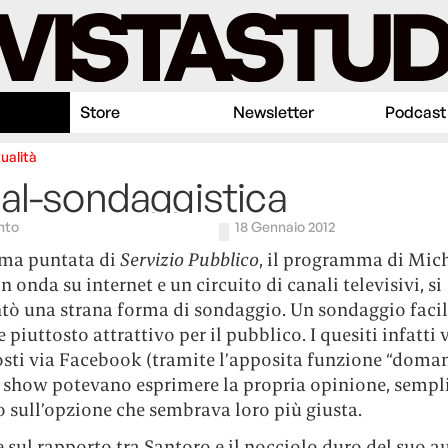
Store
Newsletter
Podcast
ualità
al-sondaggistica
nto
18 Gennaio 2012
ima puntata di
Servizio Pubblico
, il programma di Mic
n onda su internet e un circuito di canali televisivi, si
tò una strana forma di sondaggio. Un sondaggio facil
e piuttosto attrattivo per il pubblico. I quesiti infatti
osti via Facebook (tramite l’apposita funzione “doman
o show potevano esprimere la propria opinione, semp
 sull’opzione che sembrava loro più giusta.
 sul rapporto tra Santoro e il nocciolo duro del suo a