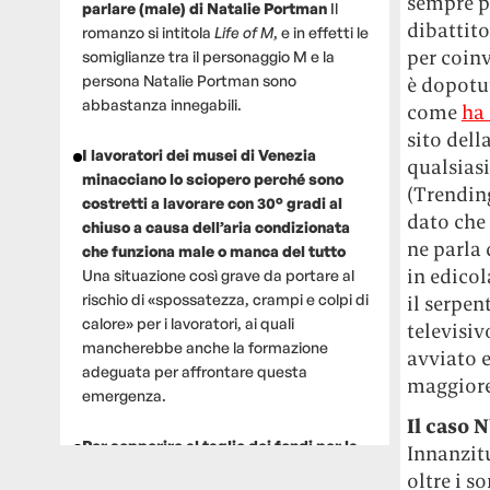
sempre p
parlare (male) di Natalie Portman
Il
dibattito
romanzo si intitola
Life of M
, e in effetti le
per coinv
somiglianze tra il personaggio M e la
persona Natalie Portman sono
è dopotu
abbastanza innegabili.
come
ha
sito dell
I lavoratori dei musei di Venezia
qualsiasi
minacciano lo sciopero perché sono
(Trending
costretti a lavorare con 30° gradi al
dato che 
chiuso a causa dell’aria condizionata
ne parla
che funziona male o manca del tutto
in edicol
Una situazione così grave da portare al
rischio di «spossatezza, crampi e colpi di
il serpen
calore» per i lavoratori, ai quali
televisiv
mancherebbe anche la formazione
avviato e
adeguata per affrontare questa
maggiore 
emergenza.
Il caso 
Per sopperire al taglio dei fondi per la
Innanzit
ricerca, un gruppo di scienziati che
oltre i s