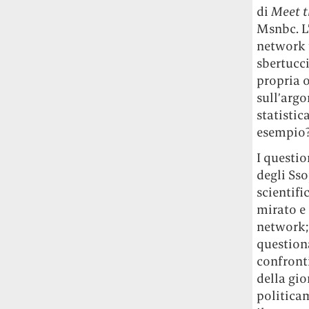
studia le marmotte ha aperto un canale
di
Meet t
OnlyFans tutto dedicato alle marmotte
Msnbc. L
OnlyMarms (si chiama proprio così) è
network t
gratuito, pubblica «contenuti non
sbertucci
censurati di marmotte dalle Montagne
Rocciose» e accetta mance per la buona
propria o
causa della scienza.
sull’argo
statistic
Le ondate di caldo potrebbero far
esempio?
aumentare il prezzo del cibo più della
I questi
guerra in Iran e della crisi nello Stretto
di Hormuz
Addirittura un punto
degli Sso
percentuale di inflazione alimentare in
scientif
più, un aumento del costo del cibo che
mirato e 
nel 2027 rischia di arrivare al 3 per cento.
network; 
questiona
Il ristorante Trippa ha tolto dal menù i
confront
suoi due piatti più celebri perché troppe
della gio
persone prendevano solo quelli per
politicam
fotografarli
L'ha spiegato lo chef Diego