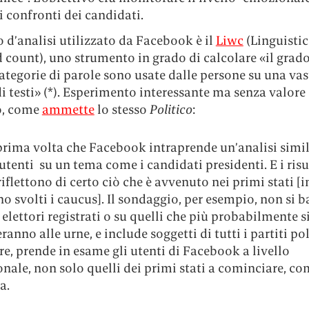
i confronti dei candidati.
 d’analisi utilizzato da Facebook è il
Liwc
(Linguistic
count), uno strumento in grado di calcolare «il grado
categorie di parole sono usate dalle persone su una vas
 testi» (*). Esperimento interessante ma senza valore
co, come
ammette
lo stesso
Politico
:
 prima volta che Facebook intraprende un’analisi simil
utenti su un tema come i candidati presidenti. E i risu
iflettono di certo ciò che è avvenuto nei primi stati [i
no svolti i caucus]. Il sondaggio, per esempio, non si b
 elettori registrati o su quelli che più probabilmente s
ranno alle urne, e include soggetti di tutti i partiti pol
re, prende in esame gli utenti di Facebook a livello
nale, non solo quelli dei primi stati a cominciare, c
a.