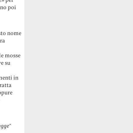
nno poi
esto nome
ra
le mosse
ve su
menti in
ratta
ppure
o
egge”