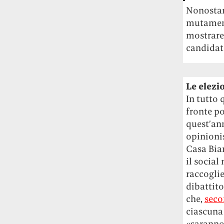
Nonostant
mutament
mostrare
candidato
Le elezi
In tutto 
fronte po
quest’an
opinionis
Casa Bian
il social
raccoglie
dibattito
che,
seco
ciascuna
«saranno