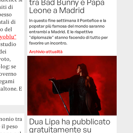
tra Bad Bunny e Papa
iti di
Leone a Madrid
pesso
In questo fine settimana il Pontefice e la
tali di
popstar più famosa del mondo saranno
o del
entrambi a Madrid. E le rispettive
Byoblu”
"diplomazie" stanno facendo di tutto per
favorire un incontro.
 studio
dei
Archivio-attualità
voto,
log: se
governo
legami
altone. E
imonio tra
Dua Lipa ha pubblicato
 il peso
gratuitamente su