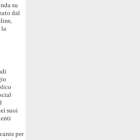
onda su
zato dal
line,
 la
ndi
gio
blico
ocial
l
nei suoi
menti
evante per