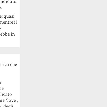
candidato
.
e: quasi
mentre il
o
rebbe in
ntica che
à
he
licato
me “love”,
e” degli