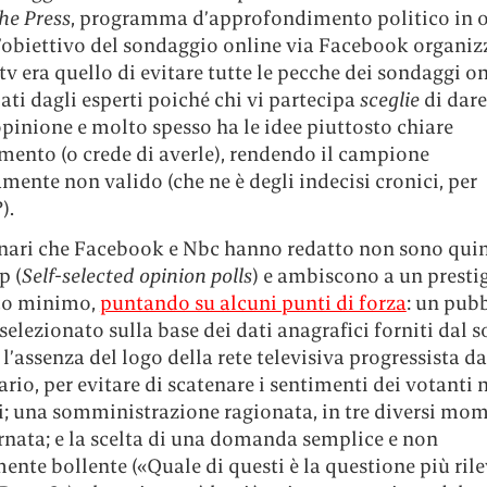
he Press
, programma d’approfondimento politico in 
’obiettivo del sondaggio online via Facebook organiz
v era quello di evitare tutte le pecche dei sondaggi on
ati dagli esperti poiché chi vi partecipa
sceglie
di dare
pinione e molto spesso ha le idee piuttosto chiare
mento (o crede di averle), rendendo il campione
amente non valido (che ne è degli indecisi cronici, per
).
onari che Facebook e Nbc hanno redatto non sono qui
p (
Self-selected opinion polls
) e ambiscono a un presti
ico minimo,
puntando su alcuni punti di forza
: un pub
selezionato sulla base dei dati anagrafici forniti dal s
l’assenza del logo della rete televisiva progressista da
rio, per evitare di scatenare i sentimenti dei votanti 
i; una somministrazione ragionata, in tre diversi mo
rnata; e la scelta di una domanda semplice e non
ente bollente («Quale di questi è la questione più ril