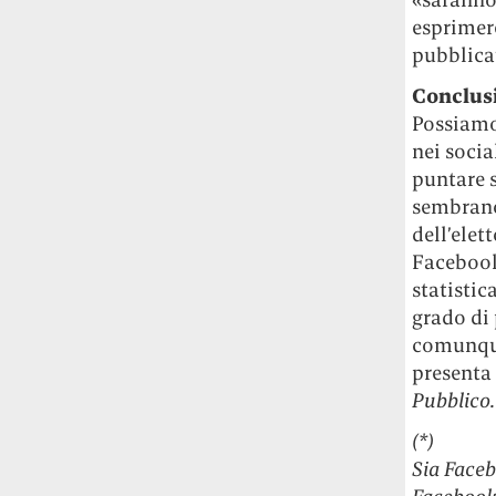
esprimere
pubblicat
Conclus
Possiamo
nei socia
puntare su
sembrano
dell’ele
Facebook
statistic
grado di 
comunque
presenta 
Pubblico.
(*)
Sia Face