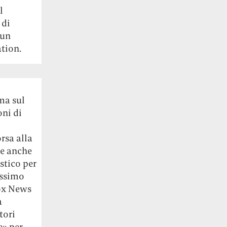
l
 di
cun
tion.
ima sul
oni di
rsa alla
he anche
stico per
ossimo
Fox News
a
tori
e» per