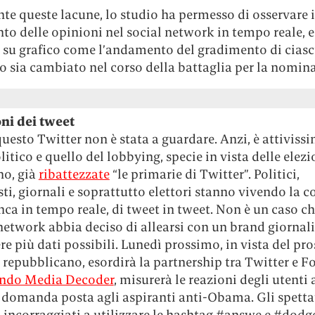
e queste lacune, lo studio ha permesso di osservare i
o delle opinioni nel social network in tempo reale, e
 su grafico come l’andamento del gradimento di cias
 sia cambiato nel corso della battaglia per la nomina
oni dei tweet
questo Twitter non è stata a guardare. Anzi, è attiviss
litico e quello del lobbying, specie in vista delle elezi
no, già
ribattezzate
“le primarie di Twitter”. Politici,
ti, giornali e soprattutto elettori stanno vivendo la co
ca in tempo reale, di tweet in tweet. Non è un caso c
 network abbia deciso di allearsi con un brand giornali
re più dati possibili. Lunedì prossimo, in vista del pr
 repubblicano, esordirà la partnership tra Twitter e 
ndo Media Decoder
, misurerà le reazioni degli utenti 
 domanda posta agli aspiranti anti-Obama. Gli spetta
 incorraggiati a utilizzare le hashtag #answe e #dodg