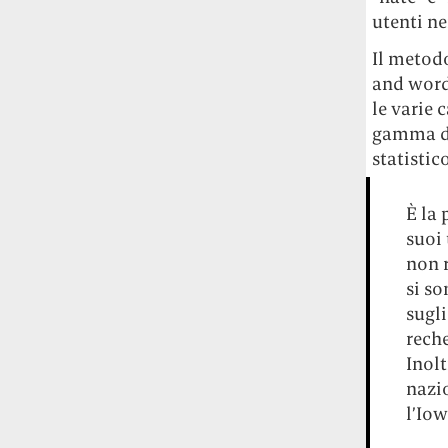
utenti ne
Il metodo
and word 
le varie 
gamma di
statisti
È la
suoi 
non r
si so
sugli
reche
Inolt
nazio
l’Iow