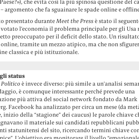
 Paese?»), che evita così la più spinosa questione del 
 – argomento che fa sguainare le spade online e offline
ato presentato durante
Meet the Press
è stato il seguent
 votato l’economia il problema principale per gli Usa 
detto preoccupato per il deficit dello stato. Un risultat
 online, tramite un mezzo atipico, ma che non sfigure
ne classica e più istituzionale.
gli status
i
Politico
è invece diverso: più simile a un’analisi sema
daggio, è comunque interessante perché prevede una
azione più attiva del social network fondato da Mark
rg. Facebook ha analizzato per circa un mese (da met
 inizio della “stagione” dei caucus) le parole chiave c
navano il materiale sui candidati repubblicani pubb
nti statunitensi del sito, ricercando termini chiave co
“nice”. L’obiettivo era monitorare il livello “emozional