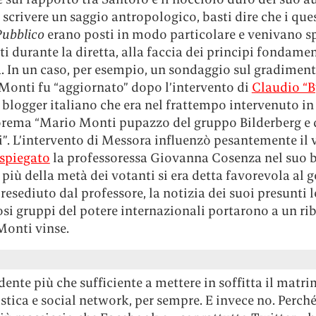
scrivere un saggio antropologico, basti dire che i ques
Pubblico
erano posti in modo particolare e venivano s
i durante la diretta, alla faccia dei principi fondamen
a. In un caso, per esempio, un sondaggio sul gradiment
Monti fu “aggiornato” dopo l’intervento di
Claudio “
, blogger italiano che era nel frattempo intervenuto in
eorema “Mario Monti pupazzo del gruppo Bilderberg e 
”. L’intervento di Messora influenzò pesantemente il 
 spiegato
la professoressa Giovanna Cosenza nel suo b
o più della metà dei votanti si era detta favorevola al 
resediuto dal professore, la notizia dei suoi presunti 
i gruppi del potere internazionali portarono a un rib
 Monti vinse.
ente più che sufficiente a mettere in soffitta il matr
tica e social network, per sempre. E invece no. Perché