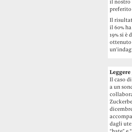
Rossi, per provare a sfuggire alle
il nostro
tendenze dettate da Instagram anche
preferito
sulla ristorazione.
Il risult
il 60% ha
Il Pentagono ha improvvisamente
cambiato il modo in cui conta i morti e i
19% si è 
feriti nella guerra in Iran
Pare su
ottenuto
richiesta diretta dalla Casa Bianca.
un’indagi
Risultato: 4 morti "in meno" e circa 600
feriti in più.
Leggere 
Fred Again ha passato 50 ore
Il caso d
consecutive in livestream su YouTube
per completare il suo nuovo mixtape
Lo
a un son
ha fatto insieme al collettivo LATIN
collabor
MAFIA, registrato tutto a Città del
Zuckerbe
Messico e intitolato (didascalicamente
dicembre,
ma efficacemente) 9 months & 50 hours.
accompag
dagli ute
“hate” e 