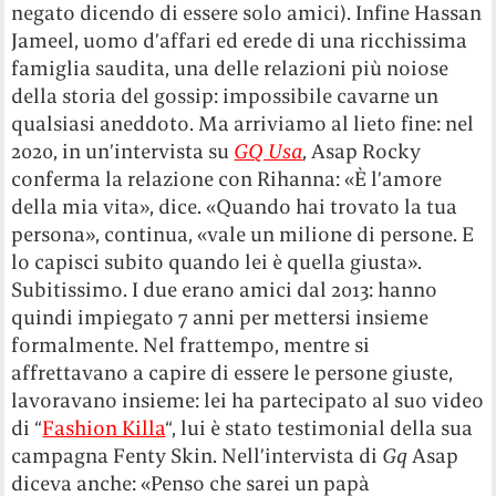
negato dicendo di essere solo amici). Infine Hassan
Jameel, uomo d’affari ed erede di una ricchissima
famiglia saudita, una delle relazioni più noiose
della storia del gossip: impossibile cavarne un
qualsiasi aneddoto. Ma arriviamo al lieto fine: nel
2020, in un’intervista su
GQ Usa
, Asap Rocky
conferma la relazione con Rihanna: «È l’amore
della mia vita», dice. «Quando hai trovato la tua
persona», continua, «vale un milione di persone. E
lo capisci subito quando lei è quella giusta».
Subitissimo. I due erano amici dal 2013: hanno
quindi impiegato 7 anni per mettersi insieme
formalmente. Nel frattempo, mentre si
affrettavano a capire di essere le persone giuste,
lavoravano insieme: lei ha partecipato al suo video
di “
Fashion Killa
“, lui è stato testimonial della sua
campagna Fenty Skin. Nell’intervista di
Gq
Asap
diceva anche: «Penso che sarei un papà