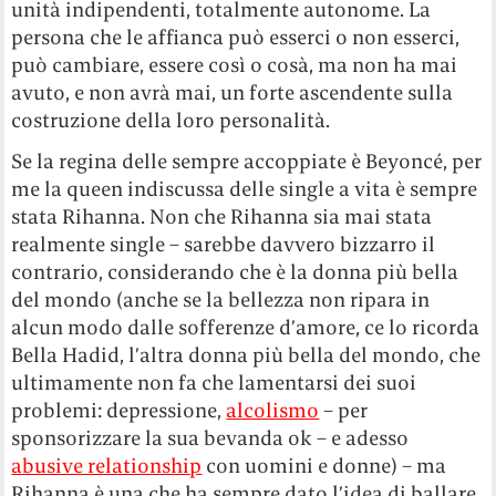
unità indipendenti, totalmente autonome. La
persona che le affianca può esserci o non esserci,
può cambiare, essere così o cosà, ma non ha mai
avuto, e non avrà mai, un forte ascendente sulla
costruzione della loro personalità.
Se la regina delle sempre accoppiate è Beyoncé, per
me la queen indiscussa delle single a vita è sempre
stata Rihanna. Non che Rihanna sia mai stata
realmente single – sarebbe davvero bizzarro il
contrario, considerando che è la donna più bella
del mondo (anche se la bellezza non ripara in
alcun modo dalle sofferenze d’amore, ce lo ricorda
Bella Hadid, l’altra donna più bella del mondo, che
ultimamente non fa che lamentarsi dei suoi
problemi: depressione,
alcolismo
– per
sponsorizzare la sua bevanda ok – e adesso
abusive relationship
con uomini e donne) – ma
Rihanna è una che ha sempre dato l’idea di ballare