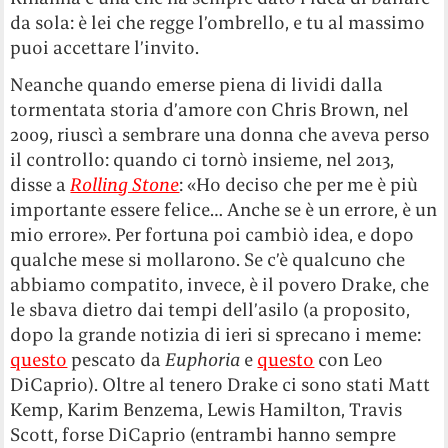
da sola: è lei che regge l’ombrello, e tu al massimo
puoi accettare l’invito.
Neanche quando emerse piena di lividi dalla
tormentata storia d’amore con Chris Brown, nel
2009, riuscì a sembrare una donna che aveva perso
il controllo: quando ci tornò insieme, nel 2013,
disse a
Rolling Stone
: «Ho deciso che per me è più
importante essere felice… Anche se è un errore, è un
mio errore». Per fortuna poi cambiò idea, e dopo
qualche mese si mollarono. Se c’è qualcuno che
abbiamo compatito, invece, è il povero Drake, che
le sbava dietro dai tempi dell’asilo (a proposito,
dopo la grande notizia di ieri si sprecano i meme:
questo
pescato da
Euphoria
e
questo
con Leo
DiCaprio). Oltre al tenero Drake ci sono stati Matt
Kemp, Karim Benzema, Lewis Hamilton, Travis
Scott, forse DiCaprio (entrambi hanno sempre