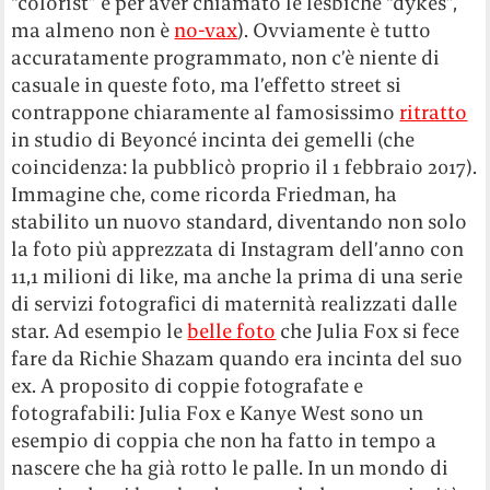
“colorist” e per aver chiamato le lesbiche “dykes”,
ma almeno non è
no-vax
). Ovviamente è tutto
accuratamente programmato, non c’è niente di
casuale in queste foto, ma l’effetto street si
contrappone chiaramente al famosissimo
ritratto
in studio di Beyoncé incinta dei gemelli (che
coincidenza: la pubblicò proprio il 1 febbraio 2017).
Immagine che, come ricorda Friedman, ha
stabilito un nuovo standard, diventando non solo
la foto più apprezzata di Instagram dell’anno con
11,1 milioni di like, ma anche la prima di una serie
di servizi fotografici di maternità realizzati dalle
star. Ad esempio le
belle foto
che Julia Fox si fece
fare da Richie Shazam quando era incinta del suo
ex. A proposito di coppie fotografate e
fotografabili: Julia Fox e Kanye West sono un
esempio di coppia che non ha fatto in tempo a
nascere che ha già rotto le palle. In un mondo di