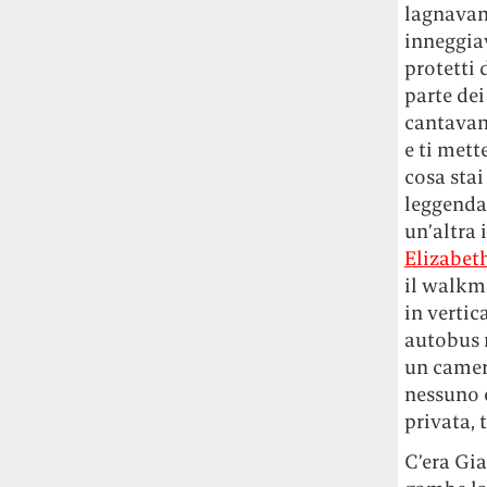
lagnavan
Le ondate di caldo potrebbero far
inneggiav
aumentare il prezzo del cibo più della
guerra in Iran e della crisi nello Stretto
protetti 
di Hormuz
Addirittura un punto
parte dei
percentuale di inflazione alimentare in
cantavano
più, un aumento del costo del cibo che
e ti met
nel 2027 rischia di arrivare al 3 per cento.
cosa stai
leggenda
Il ristorante Trippa ha tolto dal menù i
un’altra
suoi due piatti più celebri perché troppe
Elizabet
persone prendevano solo quelli per
fotografarli
L'ha spiegato lo chef Diego
il walkma
Rossi, per provare a sfuggire alle
in vertic
tendenze dettate da Instagram anche
autobus 
sulla ristorazione.
un cameri
nessuno o
Il Pentagono ha improvvisamente
privata, t
cambiato il modo in cui conta i morti e i
feriti nella guerra in Iran
Pare su
C’era Gia
richiesta diretta dalla Casa Bianca.