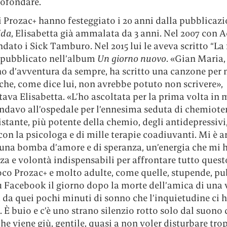
rofondare.
i Prozac+ hanno festeggiato i 20 anni dalla pubblicazi
ida
, Elisabetta già ammalata da 3 anni. Nel 2007 con 
dato i Sick Tamburo. Nel 2015 lui le aveva scritto “La 
 pubblicato nell’album
Un giorno nuovo
. «Gian Maria,
 d’avventura da sempre, ha scritto una canzone per 
he, come dice lui, non avrebbe potuto non scrivere»,
va Elisabetta. «L’ho ascoltata per la prima volta in 
ndavo all’ospedale per l’ennesima seduta di chemioter
istante, più potente della chemio, degli antidepressivi,
con la psicologa e di mille terapie coadiuvanti. Mi è a
una bomba d’amore e di speranza, un’energia che mi 
rza e volontà indispensabili per affrontare tutto quest
oco Prozac+ e molto adulte, come quelle, stupende, pu
 Facebook il giorno dopo la morte dell’amica di una v
a da quei pochi minuti di sonno che l’inquietudine ci 
 È buio e c’è uno strano silenzio rotto solo dal suono 
he viene giù, gentile, quasi a non voler disturbare tro