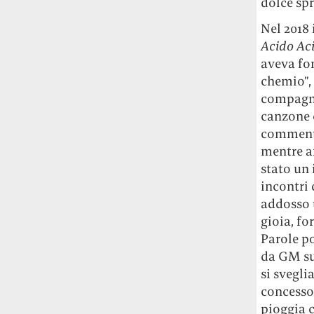
dolce sp
Nel 2018 
Acido Ac
aveva fon
chemio”,
compagno
canzone c
commenta
mentre a
stato un 
incontri 
addosso 
gioia, fo
Parole p
da GM su
si svegli
concesso.
pioggia c