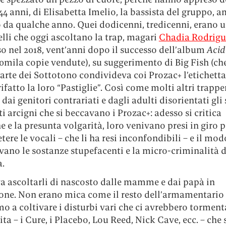
44 anni, di Elisabetta Imelio, la bassista del gruppo,
 da qualche anno. Quei dodicenni, tredicenni, erano u
lli che oggi ascoltano la trap, magari
Chadia Rodrigu
o nel 2018, vent’anni dopo il successo dell’album
Acid
0mila copie vendute), su suggerimento di Big Fish (che
arte dei Sottotono condivideva coi Prozac+ l’etichett
rifatto la loro “Pastiglie”. Così come molti altri trapp
 dai genitori contrariati e dagli adulti disorientati gli 
arcigni che si beccavano i Prozac+: adesso si critica
e e la presunta volgarità, loro venivano presi in giro p
petere le vocali – che li ha resi inconfondibili – e il mod
ano le sostanze stupefacenti e la micro-criminalità d
a.
a ascoltarli di nascosto dalle mamme e dai papà in
one. Non erano mica come il resto dell’armamentario 
o a coltivare i disturbi vari che ci avrebbero torment
vita – i Cure, i Placebo, Lou Reed, Nick Cave, ecc. – che 