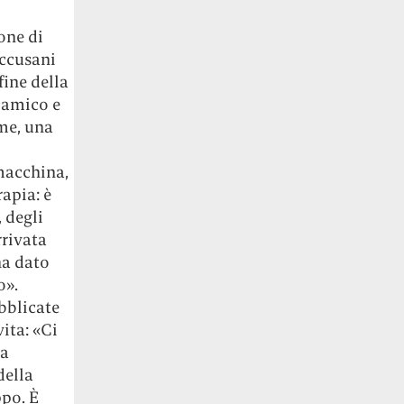
one di
Accusani
fine della
 amico e
me, una
macchina,
apia: è
 degli
rrivata
ha dato
o».
bblicate
ita: «Ci
ha
della
ppo. È