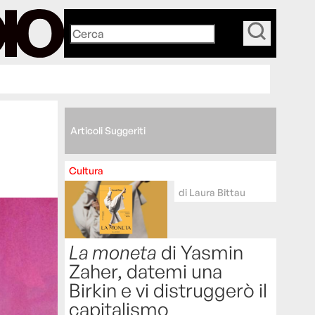
_
Articoli Suggeriti
Cultura
di
Laura Bittau
La moneta
di Yasmin
Zaher, datemi una
Birkin e vi distruggerò il
capitalismo