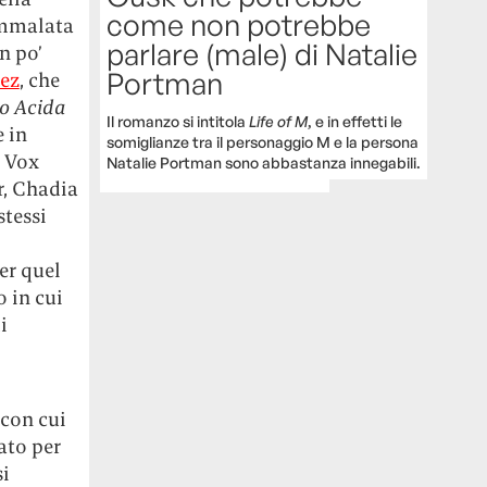
come non potrebbe
 ammalata
parlare (male) di Natalie
n po’
Portman
ez
, che
o Acida
Il romanzo si intitola
Life of M
, e in effetti le
 in
somiglianze tra il personaggio M e la persona
a Vox
Natalie Portman sono abbastanza innegabili.
er, Chadia
stessi
er quel
o in cui
i
con cui
ato per
si