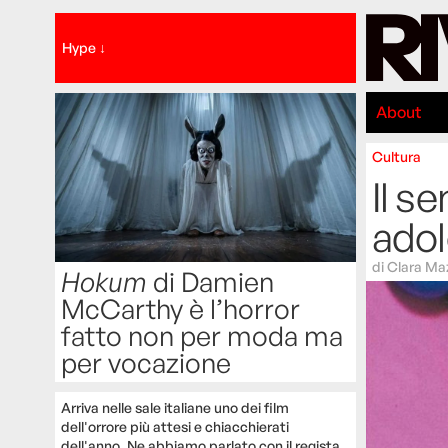
Hype ↓
About
Cultura
Il s
adol
di
Clara Ma
Hokum
di Damien
McCarthy è l’horror
fatto non per moda ma
per vocazione
Arriva nelle sale italiane uno dei film
dell'orrore più attesi e chiacchierati
dell'anno. Ne abbiamo parlato con il regista