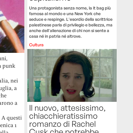
Una protagonista senza nome, la it bag più
famosa al mondo e una New York che
seduce e respinge. L'esordio della scrittrice
palestinese parla di privilegio e bellezza, ma
anche dell'alienazione di chi non si sente a
casa né in patria né altrove.
Cultura
uni,
ta punk
lia, nei
glia, a
che
uarono a
Il nuovo, attesissimo,
chiacchieratissimo
. A questi
romanzo di Rachel
enica 1
Cusk che potrebbe
ella