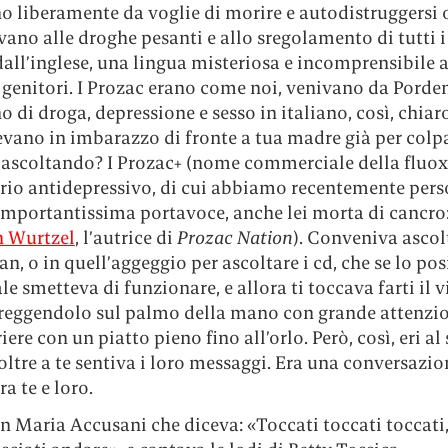
o liberamente da voglie di morire e autodistruggersi 
ano alle droghe pesanti e allo sregolamento di tutti i
dall’inglese, una lingua misteriosa e incomprensibile
 genitori. I Prozac erano come noi, venivano da Porde
 di droga, depressione e sesso in italiano, così, chiar
tevano in imbarazzo di fronte a tua madre già per col
 ascoltando? I Prozac+ (nome commerciale della fluoxe
rio antidepressivo, di cui abbiamo recentemente pers
 importantissima portavoce, anche lei morta di cancro
h Wurtzel
, l’autrice di
Prozac Nation
). Conveniva ascol
n, o in quell’aggeggio per ascoltare i cd, che se lo po
ale smetteva di funzionare, e allora ti toccava farti il 
reggendolo sul palmo della mano con grande attenzi
ere con un piatto pieno fino all’orlo. Però, così, eri al 
ltre a te sentiva i loro messaggi. Era una conversazio
ra te e loro.
n Maria Accusani che diceva: «Toccati toccati toccati, 