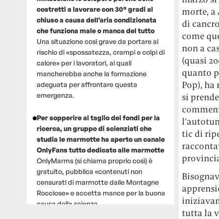
costretti a lavorare con 30° gradi al
morte, a 
chiuso a causa dell’aria condizionata
di cancro
che funziona male o manca del tutto
come que
Una situazione così grave da portare al
non a cas
rischio di «spossatezza, crampi e colpi di
(quasi 20
calore» per i lavoratori, ai quali
quanto p
mancherebbe anche la formazione
Pop), ha 
adeguata per affrontare questa
emergenza.
si prende
commenti 
Per sopperire al taglio dei fondi per la
l’autotun
ricerca, un gruppo di scienziati che
tic di ri
studia le marmotte ha aperto un canale
raccontav
OnlyFans tutto dedicato alle marmotte
provinci
OnlyMarms (si chiama proprio così) è
gratuito, pubblica «contenuti non
Bisognav
censurati di marmotte dalle Montagne
apprensi
Rocciose» e accetta mance per la buona
iniziavam
causa della scienza.
tutta la 