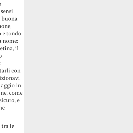
o
 sensi
 a buona
none,
o e tondo,
pa nome:
tina, il
o
:
tarli con
sizionavi
viaggio in
one, come
sicuro, e
ne
tra le