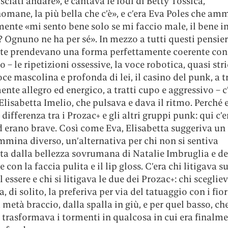
ciati andare», e cantava le lodi di Betty Tossica,
omane, la più bella che c’è», e c’era Eva Poles che am
ente «mi sento bene solo se mi faccio male, il bene i
? Ognuno ne ha per sé». In mezzo a tutti questi pensier
te prendevano una forma perfettamente coerente con 
 – le ripetizioni ossessive, la voce robotica, quasi str
voce mascolina e profonda di lei, il casino del punk, a t
ente allegro ed energico, a tratti cupo e aggressivo – c’
Elisabetta Imelio, che pulsava e dava il ritmo. Perché 
 differenza tra i Prozac+ e gli altri gruppi punk: qui c’
d erano brave. Così come Eva, Elisabetta suggeriva u
mmina diverso, un’alternativa per chi non si sentiva
ta dalla bellezza sovrumana di Natalie Imbruglia e de
 con la faccia pulita e il lip gloss. C’era chi litigava s
l essere e chi si litigava le due dei Prozac+: chi sceglie
a, di solito, la preferiva per via del tatuaggio con i fior
 metà braccio, dalla spalla in giù, e per quel basso, ch
 trasformava i tormenti in qualcosa in cui era finalm