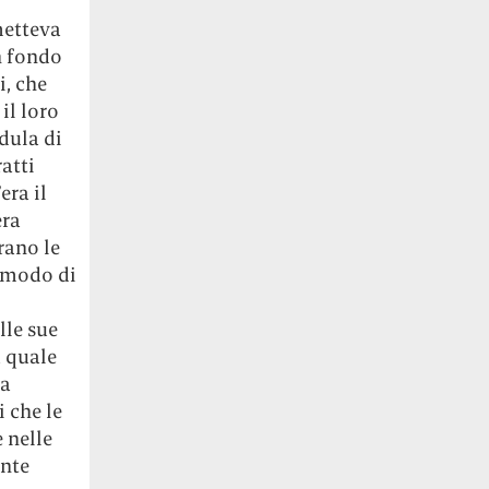
metteva
n fondo
i, che
il loro
idula di
ratti
era il
era
erano le
n modo di
lle sue
u quale
va
i che le
e nelle
ente