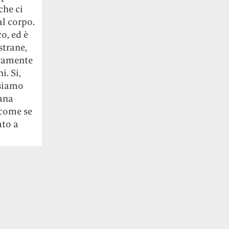
che ci
al corpo.
o, ed è
strane,
eramente
i. Si,
 siamo
rana
 come se
ato a