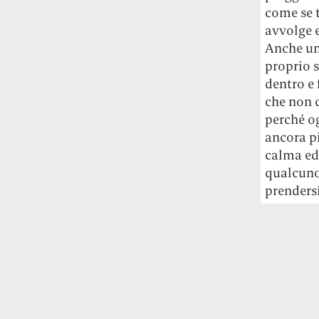
come se t
avvolge e
Anche una
proprio s
dentro e 
che non c
perché o
ancora pi
calma ed
qualcuno
prendersi