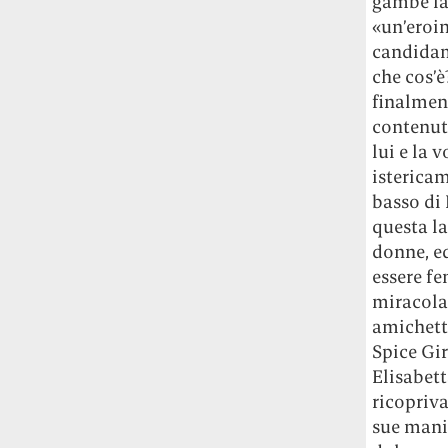
gambe las
Risultato: 4 morti "in meno" e circa 600
«un’eroin
feriti in più.
candidam
che cos’è
Fred Again ha passato 50 ore
finalmen
consecutive in livestream su YouTube
per completare il suo nuovo mixtape
Lo
contenuto
ha fatto insieme al collettivo LATIN
lui e la 
MAFIA, registrato tutto a Città del
istericam
Messico e intitolato (didascalicamente
basso di 
ma efficacemente) 9 months & 50 hours.
questa la
donne, e
I Massive Attack sono stati banditi a
essere fe
vita da Singapore dopo aver esposto la
miracola
bandiera della Palestina durante un
concerto
Prima di essere espulsi hanno
amichette
subìto perquisizioni e il sequestro dei
Spice Gir
passaporti. «Un'esperienza surreale», l'ha
Elisabett
definita la band.
ricopriva
sue mani