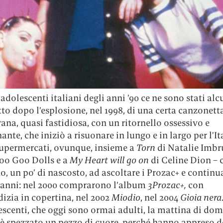
-adolescenti italiani degli anni ’90 ce ne sono stati alc
to dopo l’esplosione, nel 1998, di una certa canzonet
ana, quasi fastidiosa, con un ritornello ossessivo e
ante, che iniziò a risuonare in lungo e in largo per l’Ita
supermercati, ovunque, insieme a
Torn
di Natalie Imbru
oo Goo Dolls e a
My Heart will go on
di Celine Dion – 
o, un po’ di nascosto, ad ascoltare i Prozac+ e contin
r anni: nel 2000 comprarono l’album
3Prozac+,
con
izia in copertina, nel 2002
Miodio
, nel 2004
Gioia nera
scenti, che oggi sono ormai adulti, la mattina di dom
 è spezzato un pezzo di cuore, perché hanno appreso d