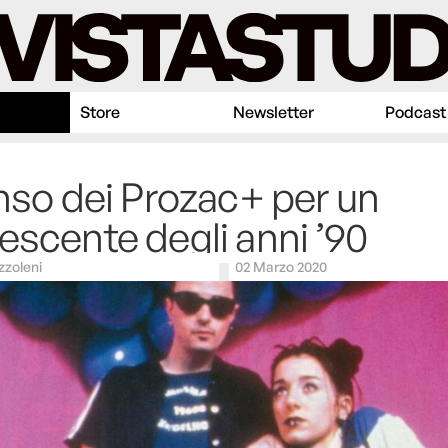
Store
Newsletter
Podcast
enso dei Prozac+ per un
escente degli anni ’90
zzoleni
02 Marzo 2020