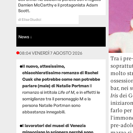
Damien McCarthy e il protagonista Adam
Scott.
di
Elisa Giudici
News ↓
08:04 VENERDÌ 7 AGOSTO 2026
Tra i pre
soprattut
Il nuovo, attesissimo,
molto str
chiacchieratissimo romanzo di Rachel
Cusk che potrebbe come non potrebbe
ossession
parlare (male) di Natalie Portman
Il
bar, nei 
romanzo si intitola
Life of M
, e in effetti le
Iris
dei G
somiglianze tra il personaggio M e la
iniziaron
persona Natalie Portman sono
farlo pe
abbastanza innegabili.
l’immond
pre-adole
I lavoratori dei musei di Venezia
marzo si
minacciano lo sciopero perché sono