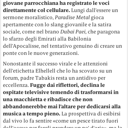
giovane parrocchiana ha registrato le voci
direttamente col cellulare.
Lungi dall’essere un
sermone moralistico,
Paradise Metal
gioca
apertamente con lo slang giovanile e la satira
sociale, come nel brano
Dubai Paei
, che paragona
lo sfarzo degli Emirati alla Babilonia
dell’Apocalisse, nel tentativo genuino di creare un
ponte con le nuove generazioni.
Nonostante il successo virale e le attenzioni
dell’etichetta Elhellell che lo ha scovato su un
forum, padre Tabakis resta un antidivo per
eccellenza.
Fugge dai riflettori, declina le
ospitate televisive temendo di trasformarsi in
una macchietta e ribadisce che non
abbandonerebbe mai l’altare per dedicarsi alla
musica a tempo pieno.
La prospettiva di esibirsi
dal vivo lo fa sentire «come un pesce tirato fuori
dall’acqua per fargli prendere un po’ d’aria», ma la