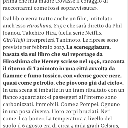
prima che mia madre trovasse il coraggio di
raccontarmi come fossi sopravvissuta».
Dal libro verrà tratto anche un film, intitolato
anch’esso
Hiroshima, 8:15
e che sarà diretto da Phil
Joanou. Takehiro Hira, (della serie Netflix
Giri/Haji
) interpreterà Tanimoto. Le riprese sono
previste per febbraio 2027.
La sceneggiatura,
basata sia sul libro che sul reportage da
Hiroshima che Hersey scrisse nel 1946, racconta
il ritorno di Tanimoto in una città avvolta da
fiamme e fumo tossico, con «dense gocce nere,
quasi come petrolio, che piovono giù dal cielo».
In una scena si imbatte in un tram ribaltato con un
fianco squarciato: «I passeggeri all’interno sono
carbonizzati. Immobili. Come a Pompei. Ognuno
in una posa diversa. I loro corpi bruciati. Neri
come il carbone». La temperatura a livello del
suolo il 6 agosto era di circa 4 mila gradi Celsius,