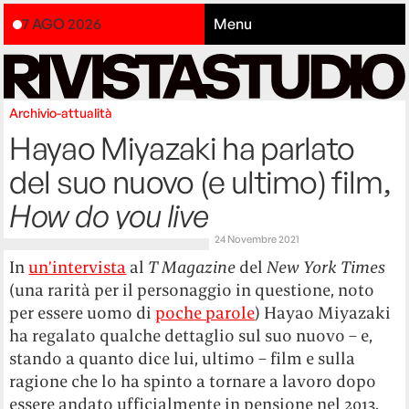
7 AGO 2026
Menu
Archivio-attualità
Hayao Miyazaki ha parlato
del suo nuovo (e ultimo) film,
How do you live
24 Novembre 2021
In
un’intervista
al
T Magazine
del
New York Times
(una rarità per il personaggio in questione, noto
per essere uomo di
poche parole
) Hayao Miyazaki
ha regalato qualche dettaglio sul suo nuovo – e,
stando a quanto dice lui, ultimo – film e sulla
ragione che lo ha spinto a tornare a lavoro dopo
essere andato ufficialmente in pensione nel 2013.