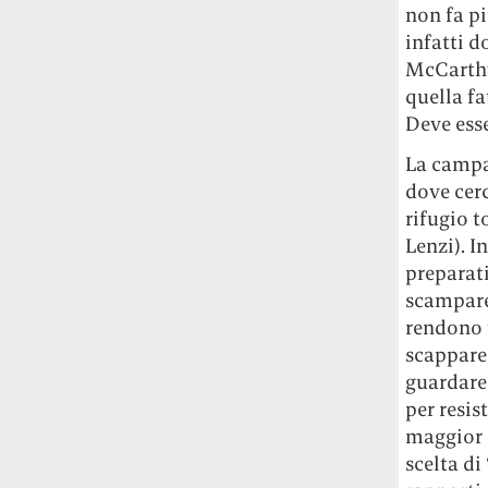
non fa pi
Rossi, per provare a sfuggire alle
tendenze dettate da Instagram anche
infatti 
sulla ristorazione.
McCarthy
quella fa
Il Pentagono ha improvvisamente
Deve ess
cambiato il modo in cui conta i morti e i
feriti nella guerra in Iran
Pare su
La campa
richiesta diretta dalla Casa Bianca.
dove cerc
Risultato: 4 morti "in meno" e circa 600
rifugio 
feriti in più.
Lenzi). I
preparati
Fred Again ha passato 50 ore
scampare 
consecutive in livestream su YouTube
rendono 
per completare il suo nuovo mixtape
Lo
scappare,
ha fatto insieme al collettivo LATIN
MAFIA, registrato tutto a Città del
guardare 
Messico e intitolato (didascalicamente
per resis
ma efficacemente) 9 months & 50 hours.
maggior 
scelta di