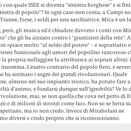
 con quale ISEE si diventa “sinistra borghese” e si fini
inistra di popolo”? In ogni caso non conta, a Campi no
Tranne, forse, i soldi per una sarchiatrice. Mica è un l
 però, gli manca ed è chiudere davvero i conti con Mi
zo” che gli ha aizzato contro i “giustizieri della rete”. A
i «piace molto “al soldo del potere” – e soprattutto è
mente funzionale agli umori del popolino rancoroso c
 la propria nullaggine la attribuisce ai soprusi altrui: 
insomma. L’esatto contrario del popolo fiero, e sever
he ha animato i sogni dei grandi rivoluzionari. Quale
one, almeno nel suo impianto teorico, ha potuto fare 
iltà d’animo, e fondarsi dunque sull’ignobiltà? Ve lo d
ivoluzione, mai, se non quella che cova nel petto di E
i e di milioni di stronzi come lui»
.
Non so se Serra s
ospettano, ma io non credo. Invece di Mirabolani ne
mo diversi e credo proprio che si riconosceranno.