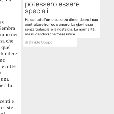
potessero essere
speciali
Ha cantato l'amore, senza dimenticare il suo
 e
contraltare ironico o amaro. La giovinezza
. Sembra
senza tralasciare la nostalgia. La normalità,
grano nei
ma illudendoci che fosse unica.
esa che
di
Davide Coppo
i quel
chiudere
ome
ie rotte
a
 una
e a lui
ecenti e
 esiste
 al