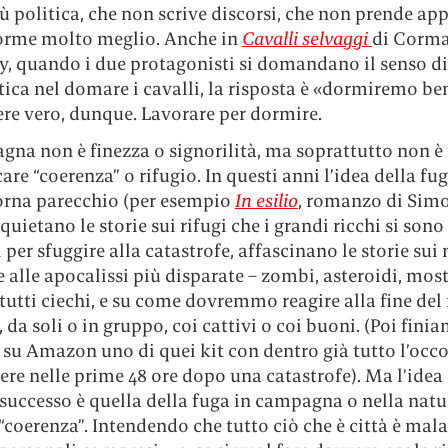
ù politica, che non scrive discorsi, che non prende app
dorme molto meglio. Anche in
Cavalli selvaggi
di Corm
, quando i due protagonisti si domandano il senso di
tica nel domare i cavalli, la risposta è «dormiremo be
ere vero, dunque. Lavorare per dormire.
gna non è finezza o signorilità, ma soprattutto non è
are “coerenza” o rifugio. In questi anni l’idea della fug
torna parecchio (per esempio
In esilio
, romanzo di Sim
nquietano le storie sui rifugi che i grandi ricchi si sono
 per sfuggire alla catastrofe, affascinano le storie sui
alle apocalissi più disparate – zombi, asteroidi, most
tutti ciechi, e su come dovremmo reagire alla fine de
 da soli o in gruppo, coi cattivi o coi buoni. (Poi fini
su Amazon uno di quei kit con dentro già tutto l’occ
tere nelle prime 48 ore dopo una catastrofe). Ma l’idea 
successo è quella della fuga in campagna o nella nat
 “coerenza”. Intendendo che tutto ciò che è città è mala