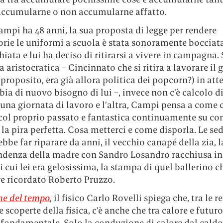
 accumularne o non accumularne affatto.
ampi ha 48 anni, la sua proposta di legge per rendere
rie le uniformi a scuola è stata sonoramente bocciata
iata e lui ha deciso di ritirarsi a vivere in campagna
a aristocratica – Cincinnato che si ritira a lavorare il 
proposito, era già allora politica dei popcorn?) in att
a di nuovo bisogno di lui –, invece non c’è calcolo d
 una giornata di lavoro e l’altra, Campi pensa a come 
col proprio passato e fantastica continuamente su c
 la pira perfetta. Cosa metterci e come disporla. Le sed
bbe far riparare da anni, il vecchio canapé della zia, l
ndenza della madre con Sandro Losandro racchiusa in
i cui lei era gelosissima, la stampa di quel ballerino ch
e ricordato Roberto Pruzzo.
ine del tempo
, il fisico Carlo Rovelli spiega che, tra le r
 scoperte della fisica, c’è anche che tra calore e futuro
 fondamentale. Solo la conduzione di calore dal caldo