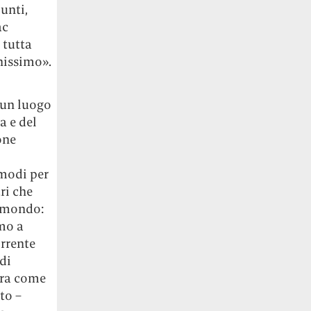
unti,
ac
 tutta
nissimo».
 un luogo
a e del
one
 modi per
ri che
l mondo:
amo a
orrente
di
ura come
to –