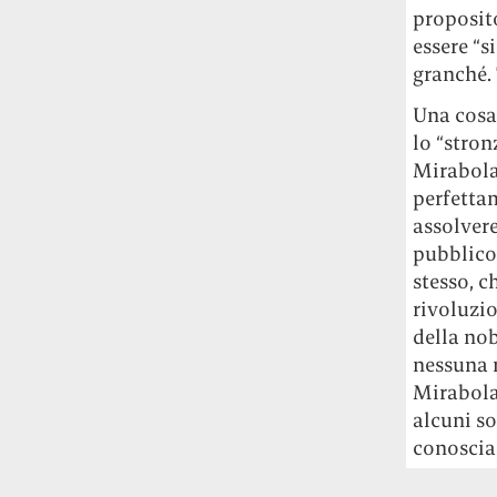
proposito
essere “s
granché. 
Una cosa,
lo “stron
Mirabolan
perfetta
assolvere
pubblico 
stesso, c
rivoluzi
della nob
nessuna r
Mirabolan
alcuni s
conoscia