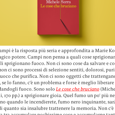
ampi è la risposta più seria e approfondita a Marie K
agico potere. Campi non pensa a quali cose sprigionan
i sprigionano fuoco. Non ci sono cose da salvare e co
non ci sono processi di selezione sentiti, dolorosi, puri
 fuoco che purifica. Non ci sono oggetti che trattengan
, se lo fanno, c’è un problema e forse è meglio liberare
 dandogli fuoco. Sono solo
Le cose che bruciano
(Michel
li, 170 pp.) a sprigionare gioia. Quel fumo un po’ più n
nno quando le incendierete, fumo nero inquinante, sar
di quanto sia insalubre trattenere la memoria. Non c’è
za tra accumulare pochissime cose e accumularne tan