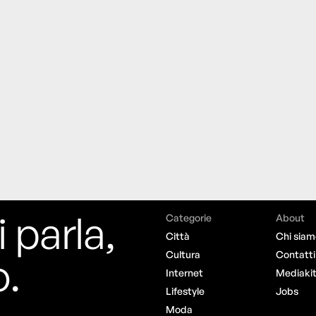
i parla,
Categorie
About
Città
Chi siam
o.
Cultura
Contatti
Internet
Mediaki
Lifestyle
Jobs
Moda