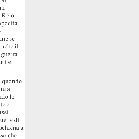
un
 E ciò
apacità
o
ome se
anche il
 guerra
utile
a quando
più a
ndo le
te e
assi
uelle di
 schiena a
sso che