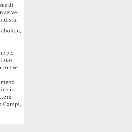
sce di
n serve
uddista.
rabolani,
he per
il suo
o con se
a meno
ico io:
ttore
ia Campi,