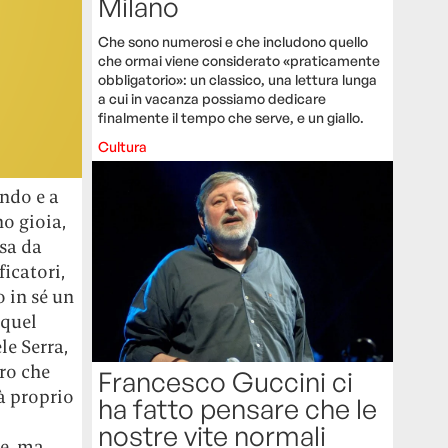
Milano
Che sono numerosi e che includono quello
che ormai viene considerato «praticamente
obbligatorio»: un classico, una lettura lunga
a cui in vacanza possiamo dedicare
finalmente il tempo che serve, e un giallo.
Cultura
ondo e a
o gioia,
sa da
ficatori,
o in sé un
 quel
e Serra,
ero che
Francesco Guccini ci
à proprio
ha fatto pensare che le
nostre vite normali
te, ma