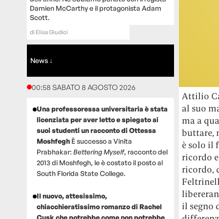
Damien McCarthy e il protagonista Adam
Scott.
di
Elisa Giudici
News ↓
00:58 SABATO 8 AGOSTO 2026
Attilio C
al suo m
Una professoressa universitaria è stata
ma a qual
licenziata per aver letto e spiegato ai
suoi studenti un racconto di Ottessa
buttare, 
Moshfegh
È successo a Vinita
è solo il
Prabhakar:
Bettering Myself
, racconto del
ricordo e
2013 di Moshfegh, le è costato il posto al
ricordo,
South Florida State College.
Feltrinel
liberera
Il nuovo, attesissimo,
il segno 
chiacchieratissimo romanzo di Rachel
differen
Cusk che potrebbe come non potrebbe