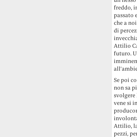
studia le marmotte ha aperto un canale
freddo, i
OnlyFans tutto dedicato alle marmotte
passato e
OnlyMarms (si chiama proprio così) è
che a noi
gratuito, pubblica «contenuti non
di perce
censurati di marmotte dalle Montagne
invecchia
Rocciose» e accetta mance per la buona
Attilio C
causa della scienza.
futuro. U
Le ondate di caldo potrebbero far
imminente
aumentare il prezzo del cibo più della
all’ambie
guerra in Iran e della crisi nello Stretto
Se poi c
di Hormuz
Addirittura un punto
percentuale di inflazione alimentare in
non sa pi
più, un aumento del costo del cibo che
svolgere 
nel 2027 rischia di arrivare al 3 per cento.
vene si 
producono
Il ristorante Trippa ha tolto dal menù i
involonta
suoi due piatti più celebri perché troppe
Attilio, 
persone prendevano solo quelli per
pezzi, pe
fotografarli
L'ha spiegato lo chef Diego