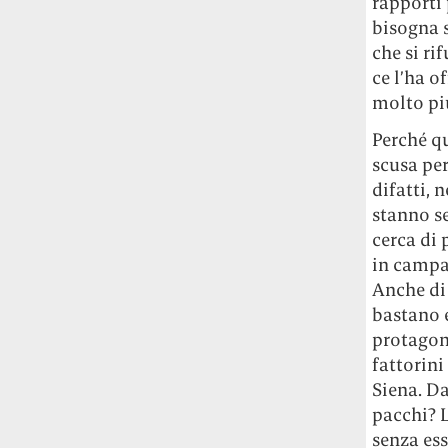
rapporti 
bisogna 
che si ri
ce l’ha o
molto pi
Perché qu
scusa per
difatti, 
stanno s
cerca di 
in campag
Anche di 
bastano e
protagoni
fattorini
Siena. D
pacchi? L
senza ess