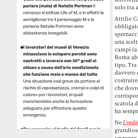
parlare (male) di Natalie Portman
Il
solo tra
romanzo si intitola
Life of M
, e in effetti le
Attilio C
somiglianze tra il personaggio M e la
obbligato
persona Natalie Portman sono
abbastanza innegabili.
spernacch
una scelt
I lavoratori dei musei di Venezia
campi (a 
minacciano lo sciopero perché sono
Roma abbi
costretti a lavorare con 30° gradi al
tipo. Tra
chiuso a causa dell’aria condizionata
davvero 
che funziona male o manca del tutto
costruire
Una situazione così grave da portare al
che dovre
rischio di «spossatezza, crampi e colpi di
calore» per i lavoratori, ai quali
corrispo
mancherebbe anche la formazione
scatola d
adeguata per affrontare questa
ha sempr
emergenza.
Ne
L’ord
Per sopperire al taglio dei fondi per la
grandiose
ricerca, un gruppo di scienziati che
un nesso