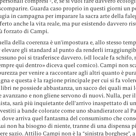
personali compresi -, e, se si vuol fare davvero ecologi
scomparire. Guarda caso proprio in questi giorni un p
fugia in campagna per imparare la sacra arte della fa
fferto anche la vita reale, ma pur esistendo davvero ris
ù forzato di Campi.
ella della coerenza è un’impostura e, allo stesso tem
 elevare gli standard al punto da renderli irraggiungibi
nessuno poi si trasferisce davvero. («Il locale fa schifo,
empre qui dentro» diceva quel comico). Campi non sc
purezza per venire a raccontare agli altri quanto è pura
na e questa è la ragione principale per cui si fa voler
libri ne possiede abbastanza, un sacco dei quali mai le
 avanzano e non gliene servono di nuovi. Nulla, per il
sta, sarà più inquietante dell’arrivo inaspettato di u
 vestiti a bande colorate come uno sbandieratore al Pa
a dove arriva quel fantasma del consumismo che con
ui non ha bisogno di niente, tranne di una dispensa p
ere sazio. Attilio Campi non è la “sinistra borghese”, a