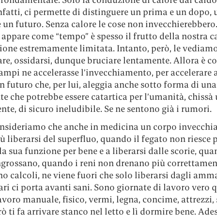
nfatti, ci permette di distinguere un prima e un dopo, 
 un futuro. Senza calore le cose non invecchierebbero.
 appare come “tempo” è spesso il frutto della nostra c
zione estremamente limitata. Intanto, però, le vediam
re, ossidarsi, dunque bruciare lentamente. Allora è c
ampi ne accelerasse l’invecchiamento, per accelerare 
n futuro che, per lui, aleggia anche sotto forma di una
 che potrebbe essere catartica per l’umanità, chissà 
nte, di sicuro ineludibile. Se ne sentono già i rumori.
onsideriamo che anche in medicina un corpo invecchi
ù liberarsi del superfluo, quando il fegato non riesce 
la sua funzione per bene e a liberarsi dalle scorie, qua
ingrossano, quando i reni non drenano più correttamen
 calcoli, ne viene fuori che solo liberarsi dagli amm
ri ci porta avanti sani. Sono giornate di lavoro vero q
lavoro manuale, fisico, vermi, legna, concime, attrezzi,
rò ti fa arrivare stanco nel letto e lì dormire bene. Ade