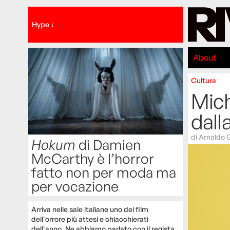
Hype ↓
About
Cultura
Mich
dalla
di
Arnaldo 
Hokum
di Damien
McCarthy è l’horror
fatto non per moda ma
per vocazione
Arriva nelle sale italiane uno dei film
dell'orrore più attesi e chiacchierati
dell'anno. Ne abbiamo parlato con il regista