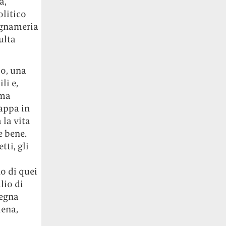
a,
olitico
legnameria
ulta
po, una
li e,
 ma
appa in
 la vita
e bene.
tti, gli
no di quei
lio di
segna
iena,