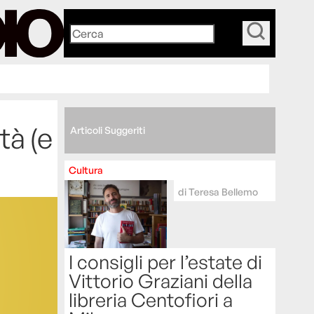
_
tà (e
Articoli Suggeriti
Cultura
di
Teresa Bellemo
I consigli per l’estate di
Vittorio Graziani della
libreria Centofiori a