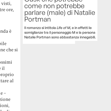
visti,
come non potrebbe
re ore,
parlare (male) di Natalie
Portman
Il romanzo si intitola
Life of M
, e in effetti le
enda è
somiglianze tra il personaggio M e la persona
Natalie Portman sono abbastanza innegabili.
ile
ne che si
ossimi
 il
proprio
tare al
le –
uzione
ioni,