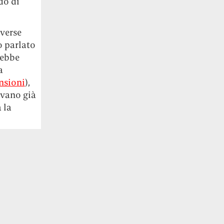
do di
iverse
o parlato
rebbe
a
ensioni
),
evano già
 la