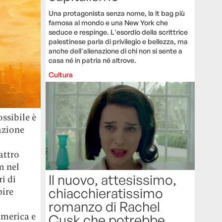
Una protagonista senza nome, la it bag più
famosa al mondo e una New York che
seduce e respinge. L'esordio della scrittrice
palestinese parla di privilegio e bellezza, ma
anche dell'alienazione di chi non si sente a
casa né in patria né altrove.
Cultura
ossibile è
azione
attro
m nel
Il nuovo, attesissimo,
ri di
chiacchieratissimo
pire
romanzo di Rachel
America e
Cusk che potrebbe