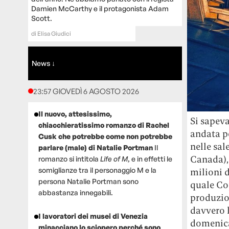
Damien McCarthy e il protagonista Adam
Scott.
di
Elisa Giudici
News ↓
23:57 GIOVEDÌ 6 AGOSTO 2026
Il nuovo, attesissimo,
Si sapeva
chiacchieratissimo romanzo di Rachel
andata p
Cusk che potrebbe come non potrebbe
nelle sal
parlare (male) di Natalie Portman
Il
Canada)
romanzo si intitola
Life of M
, e in effetti le
somiglianze tra il personaggio M e la
milioni d
persona Natalie Portman sono
quale Co
abbastanza innegabili.
produzion
davvero l
I lavoratori dei musei di Venezia
domenic
minacciano lo sciopero perché sono