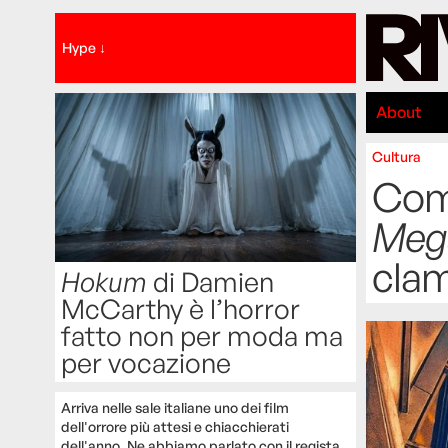
Hype ↓
About
Cultura
Com
Mega
cla
Hokum
di Damien
McCarthy è l’horror
fatto non per moda ma
per vocazione
Arriva nelle sale italiane uno dei film
dell'orrore più attesi e chiacchierati
dell'anno. Ne abbiamo parlato con il regista