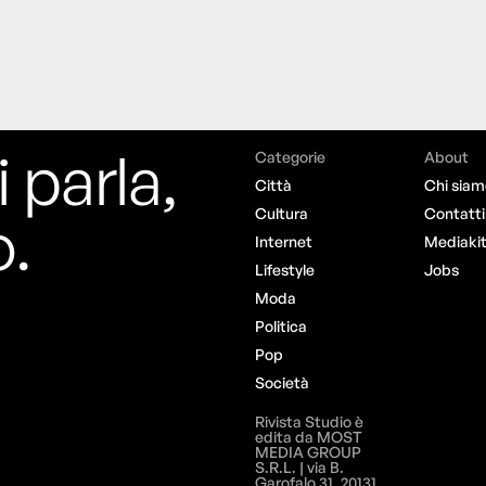
i parla,
Categorie
About
Città
Chi siam
o.
Cultura
Contatti
Internet
Mediaki
Lifestyle
Jobs
Moda
Politica
Pop
Società
Rivista Studio è
edita da MOST
MEDIA GROUP
S.R.L. | via B.
Garofalo 31, 20131