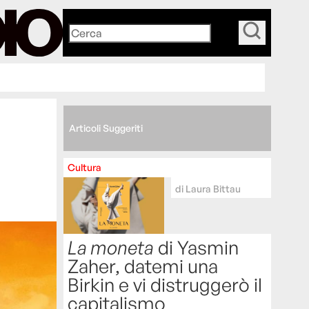
_
Articoli Suggeriti
Cultura
di
Laura Bittau
La moneta
di Yasmin
Zaher, datemi una
Birkin e vi distruggerò il
capitalismo