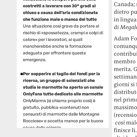
Canada; s
costretti a lavorare con 30° gradi al
dietro p
chiuso a causa dell’aria condizionata
in lingua
che funziona male o manca del tutto
Una situazione così grave da portare al
di
Megalo
rischio di «spossatezza, crampi e colpi di
Adam Fog
calore» per i lavoratori, ai quali
comunque 
mancherebbe anche la formazione
adeguata per affrontare questa
contribu
emergenza.
membro de
merita. G
Per sopperire al taglio dei fondi per la
settiman
ricerca, un gruppo di scienziati che
giorni si
studia le marmotte ha aperto un canale
distribut
OnlyFans tutto dedicato alle marmotte
nel prim
OnlyMarms (si chiama proprio così) è
massimo 
gratuito, pubblica «contenuti non
censurati di marmotte dalle Montagne
(recensio
Rocciose» e accetta mance per la buona
così
male
causa della scienza.
finisce l