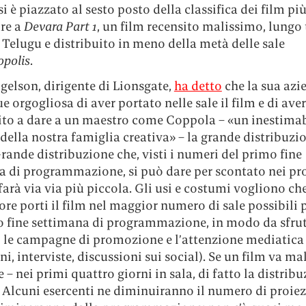
i è piazzato al sesto posto della classifica dei film più 
ure a
Devara Part 1
, un film recensito malissimo, lungo t
 Telugu e distribuito in meno della metà delle sale
polis
.
elson, dirigente di Lionsgate,
ha detto
che la sua azi
orgogliosa di aver portato nelle sale il film e di aver
ito a dare a un maestro come Coppola – «un inestimab
lla nostra famiglia creativa» – la grande distribuzio
rande distribuzione che, visti i numeri del primo fine
a di programmazione, si può dare per scontato nei pr
 farà via via più piccola. Gli usi e costumi vogliono che
ore porti il film nel maggior numero di sale possibili 
o fine settimana di programmazione, in modo da sfrut
le campagne di promozione e l’attenzione mediatica
ni, interviste, discussioni sui social). Se un film va ma
 – nei primi quattro giorni in sala, di fatto la distrib
ì. Alcuni esercenti ne diminuiranno il numero di proiez