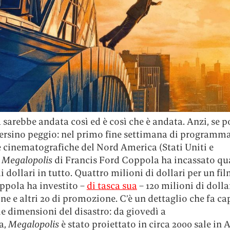
 sarebbe andata così ed è così che è andata. Anzi, se p
ersino peggio: nel primo fine settimana di programm
e cinematografiche del Nord America (Stati Uniti e
,
Megalopolis
di Francis Ford Coppola ha incassato qu
i dollari in tutto. Quattro milioni di dollari per un fil
ppola ha investito –
di tasca sua
– 120 milioni di dolla
e e altri 20 di promozione. C’è un dettaglio che fa ca
e dimensioni del disastro: da giovedì a
a,
Megalopolis
è stato proiettato in circa 2000 sale in 