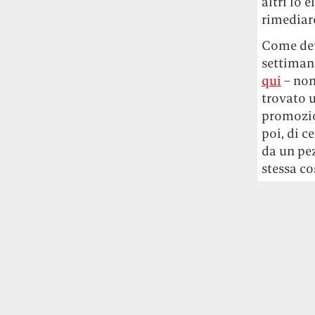
altri lo
Le ondate di caldo potrebbero far
rimediare
aumentare il prezzo del cibo più della
guerra in Iran e della crisi nello Stretto
Come det
di Hormuz
Addirittura un punto
settiman
percentuale di inflazione alimentare in
qui
– non
più, un aumento del costo del cibo che
trovato 
nel 2027 rischia di arrivare al 3 per cento.
promozion
poi, di c
Il ristorante Trippa ha tolto dal menù i
da un pe
suoi due piatti più celebri perché troppe
stessa cos
persone prendevano solo quelli per
fotografarli
L'ha spiegato lo chef Diego
Rossi, per provare a sfuggire alle
tendenze dettate da Instagram anche
sulla ristorazione.
Il Pentagono ha improvvisamente
cambiato il modo in cui conta i morti e i
feriti nella guerra in Iran
Pare su
richiesta diretta dalla Casa Bianca.