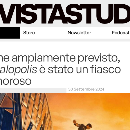
Store
Newsletter
Podcast
e ampiamente previsto,
lopolis
è stato un fiasco
moroso
30 Settembre 2024