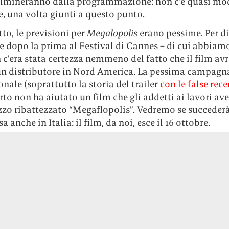
 elimineranno dalla programmazione: non c’è quasi mo
, una volta giunti a questo punto.
to, le previsioni per
Megalopolis
erano pessime. Per d
e dopo la prima al Festival di Cannes – di cui abbiam
 c’era stata certezza nemmeno del fatto che il film av
un distributore in Nord America. La pessima campagn
ale (soprattutto la storia del trailer
con le false rec
erto non ha aiutato un film che gli addetti ai lavori av
zzo ribattezzato “Megaflopolis”. Vedremo se succederà
a anche in Italia: il film, da noi, esce il 16 ottobre.