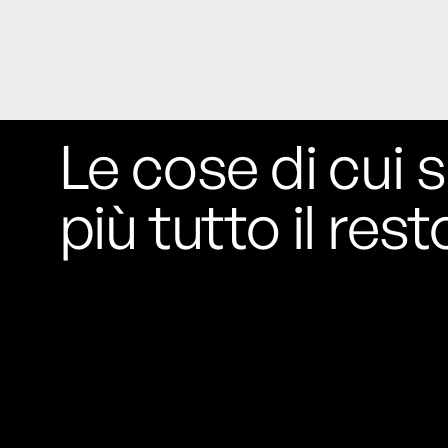
Risultato: 4 morti "in meno" e circa 600
feriti in più.
Fred Again ha passato 50 ore
consecutive in livestream su YouTube
per completare il suo nuovo mixtape
Lo
Le cose di cui s
ha fatto insieme al collettivo LATIN
MAFIA, registrato tutto a Città del
Messico e intitolato (didascalicamente
più tutto il rest
ma efficacemente) 9 months & 50 hours.
I Massive Attack sono stati banditi a
vita da Singapore dopo aver esposto la
bandiera della Palestina durante un
concerto
Prima di essere espulsi hanno
subìto perquisizioni e il sequestro dei
passaporti. «Un'esperienza surreale», l'ha
definita la band.