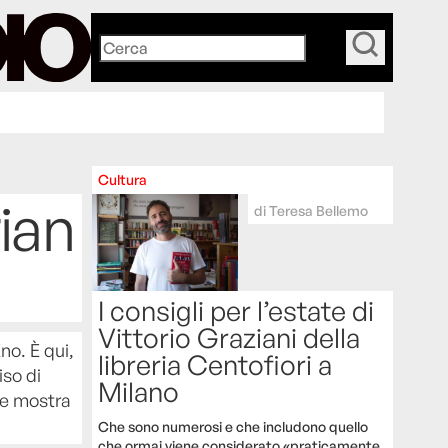
_
Cultura
rian
di
Teresa Bellemo
I consigli per l’estate di
Vittorio Graziani della
no. È qui,
libreria Centofiori a
iso di
Milano
de mostra
Che sono numerosi e che includono quello
che ormai viene considerato «praticamente