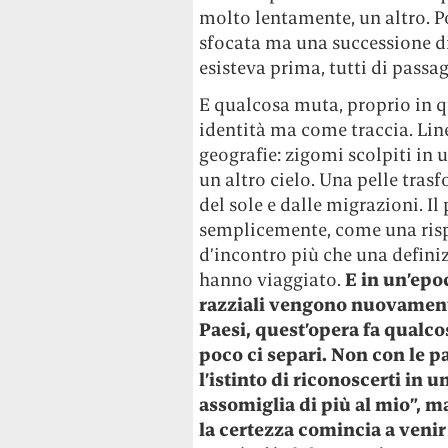
molto lentamente, un altro. 
sfocata ma una successione di 
esisteva prima, tutti di pass
E qualcosa muta, proprio in 
identità ma come traccia. Li
geografie: zigomi scolpiti in 
un altro cielo. Una pelle tras
del sole e dalle migrazioni. 
semplicemente, come una rispo
d’incontro più che una defini
hanno viaggiato.
E in un’epoc
razziali vengono nuovamente
Paesi, quest’opera fa qualco
poco ci separi. Non con le 
l’istinto di riconoscerti in u
assomiglia di più al mio”, ma
la certezza comincia a venir