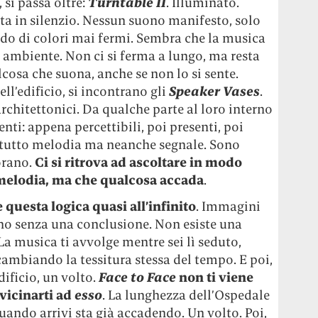
 si passa oltre:
Turntable II
. Illuminato.
ota in silenzio. Nessun suono manifesto, solo
ndo di colori mai fermi. Sembra che la musica
re ambiente. Non ci si ferma a lungo, ma resta
lcosa che suona, anche se non lo si sente.
ll’edificio, si incontrano gli
Speaker Vases
.
architettonici. Da qualche parte al loro interno
nti: appena percettibili, poi presenti, poi
 tutto melodia ma neanche segnale. Sono
orano.
Ci si ritrova ad ascoltare in modo
melodia, ma che qualcosa accada
.
 questa logica quasi all’infinito
. Immagini
no senza una conclusione. Non esiste una
 La musica ti avvolge mentre sei lì seduto,
cambiando la tessitura stessa del tempo. E poi,
dificio, un volto.
Face to Face
non ti viene
vicinarti ad
esso
. La lunghezza dell’Ospedale
uando arrivi sta già accadendo. Un volto. Poi,