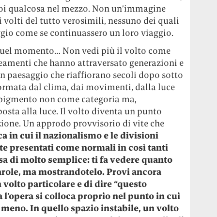
Poi qualcosa nel mezzo. Non un’immagine
volti del tutto verosimili, nessuno dei quali
aggio come se continuassero un loro viaggio.
quel momento… Non vedi più il volto come
neamenti che hanno attraversato generazioni e
un paesaggio che riaffiorano secoli dopo sotto
formata dal clima, dai movimenti, dalla luce
Il pigmento non come categoria ma,
sta alla luce. Il volto diventa un punto
zione. Un approdo provvisorio di vite che
a in cui il nazionalismo e le divisioni
 presentati come normali in così tanti
sa di molto semplice: ti fa vedere quanto
parole, ma mostrandotelo. Provi ancora
n volto particolare e di dire “questo
 l’opera si colloca proprio nel punto in cui
 meno. In quello spazio instabile, un volto