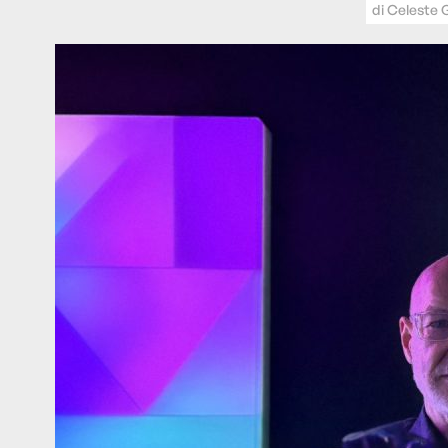
di
Celeste 