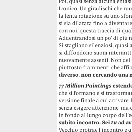
Poi, quasi senza alcuna enfasi,
Iconico. Un giradischi che ru
la lenta rotazione su uno sfo
si sia dilatata fino a diventa
con noi: questa traccia di qua
Addentrandosi un po’ di più ne
Si stagliano silenziosi, quasi 
si diffondono suoni intermitte
nuovamente assenti. Non del
piuttosto frammenti che affi
diverso, non cercando una 
77 Million Paintings
estende
che si formano e si trasforma
versione finale a cui arrivare.
senza esigere attenzione, ma 
in fondo al lungo corpo dell’e
subito incontro. Sei
tu
ad av
Vecchio protrae l’incontro e q