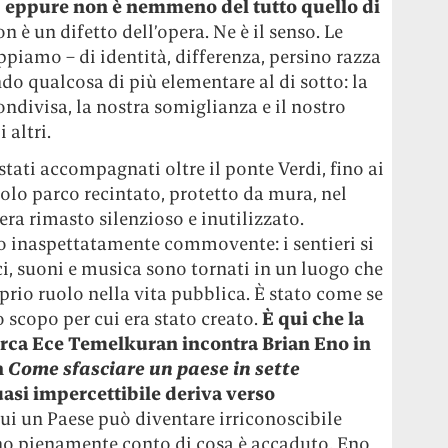
o, eppure non è nemmeno del tutto quello di
 è un difetto dell’opera. Ne è il senso. Le
appiamo – di identità, differenza, persino razza
ndo qualcosa di più elementare al di sotto: la
ndivisa, la nostra somiglianza e il nostro
 altri.
tati accompagnati oltre il ponte Verdi, fino ai
olo parco recintato, protetto da mura, nel
era rimasto silenzioso e inutilizzato.
to inaspettatamente commovente: i sentieri si
ci, suoni e musica sono tornati in un luogo che
prio ruolo nella vita pubblica. È stato come se
o scopo per cui era stato creato.
È qui che la
 turca Ece Temelkuran incontra Brian Eno in
n
Come sfasciare un paese in sette
uasi impercettibile deriva verso
ui un Paese può diventare irriconoscibile
ano pienamente conto di cosa è accaduto. Eno