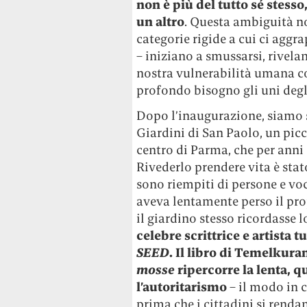
non è più del tutto sé stess
un altro
. Questa ambiguità non
categorie rigide a cui ci aggr
– iniziano a smussarsi, rivela
nostra vulnerabilità umana co
profondo bisogno gli uni degli
Dopo l’inaugurazione, siamo s
Giardini di San Paolo, un picc
centro di Parma, che per anni 
Rivederlo prendere vita è sta
sono riempiti di persone e vo
aveva lentamente perso il pro
il giardino stesso ricordasse l
celebre scrittrice e artista
SEED
. Il libro di Temelkura
mosse
ripercorre la lenta, q
l’autoritarismo
– il modo in c
prima che i cittadini si rend