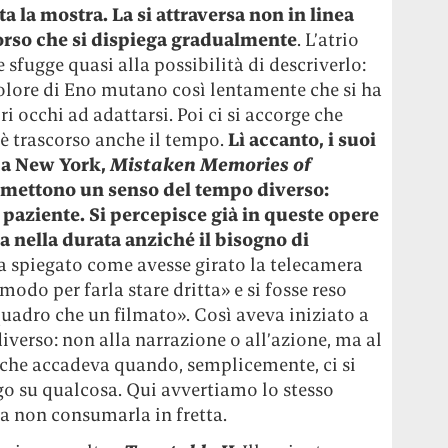
ta la mostra. La si attraversa non in linea
orso che si dispiega gradualmente
. L’atrio
 sfugge quasi alla possibilità di descriverlo:
 colore di Eno mutano così lentamente che si ha
i occhi ad adattarsi. Poi ci si accorge che
 è trascorso anche il tempo.
Lì accanto, i suoi
i a New York,
Mistaken Memories of
asmettono un senso del tempo diverso:
paziente. Si percepisce già in queste opere
ia nella durata anziché il bisogno di
ha spiegato come avesse girato la telecamera
modo per farla stare dritta» e si fosse reso
uadro che un filmato». Così aveva iniziato a
iverso: non alla narrazione o all’azione, ma al
che accadeva quando, semplicemente, ci si
o su qualcosa. Qui avvertiamo lo stesso
 a non consumarla in fretta.