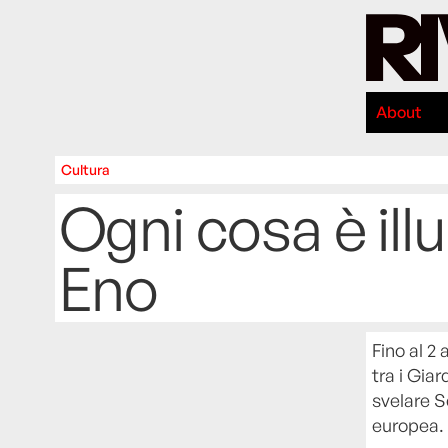
About
Cultura
Ogni cosa è illu
Eno
Fino al 2 
tra i Gia
svelare S
europea.