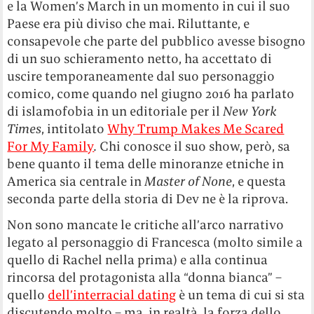
e la Women’s March in un momento in cui il suo
Paese era più diviso che mai. Riluttante, e
consapevole che parte del pubblico avesse bisogno
di un suo schieramento netto, ha accettato di
uscire temporaneamente dal suo personaggio
comico, come quando nel giugno 2016 ha parlato
di islamofobia in un editoriale per il
New York
Times
, intitolato
Why Trump Makes Me Scared
For My Family
.
Chi conosce il suo show, però, sa
bene quanto il tema delle minoranze etniche in
America sia centrale in
Master of None
, e questa
seconda parte della storia di Dev ne è la riprova.
Non sono mancate le critiche all’arco narrativo
legato al personaggio di Francesca (molto simile a
quello di Rachel nella prima) e alla continua
rincorsa del protagonista alla “donna bianca” –
quello
dell’interracial dating
è un tema di cui si sta
discutendo molto – ma, in realtà, la forza dello