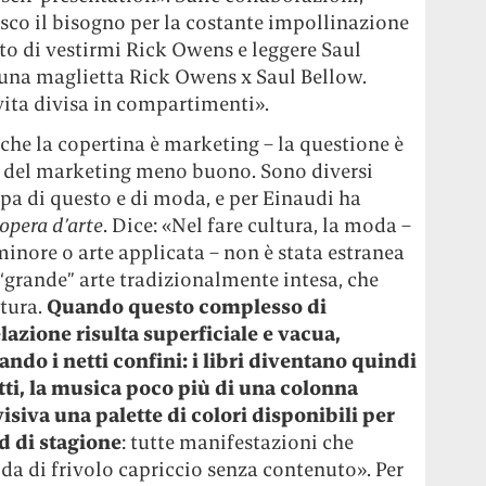
o il bisogno per la costante impollinazione
o di vestirmi Rick Owens e leggere Saul
 una maglietta Rick Owens x Saul Bellow.
vita divisa in compartimenti».
nche la copertina è marketing – la questione è
e del marketing meno buono. Sono diversi
pa di questo e di moda, e per Einaudi ha
opera d’arte
. Dice: «Nel fare cultura, la moda –
minore o arte applicata – non è stata estranea
 “grande” arte tradizionalmente intesa, che
atura.
Quando questo complesso di
elazione risulta superficiale e vacua,
do i netti confini: i libri diventano quindi
tti, la musica poco più di una colonna
visiva una palette di colori disponibili per
d di stagione
: tutte manifestazioni che
a di frivolo capriccio senza contenuto». Per