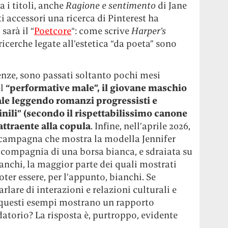
a i titoli, anche
Ragione e sentimento
di Jane
i accessori una ricerca di Pinterest ha
sarà il “
Poetcore
“: come scrive
Harper’s
ricerche legate all’estetica “da poeta” sono
nze, sono passati soltanto pochi mesi
el
“performative male”, il giovane maschio
ale leggendo romanzi progressisti e
nili” (secondo il rispettabilissimo canone
attraente alla copula
. Infine, nell’aprile 2026,
 campagna che mostra la modella Jennifer
n compagnia di una borsa bianca, e sdraiata su
anchi, la maggior parte dei quali mostrati
oter essere, per l’appunto, bianchi. Se
rlare di interazioni e relazioni culturali e
 questi esempi mostrano un rapporto
atorio? La risposta è, purtroppo, evidente