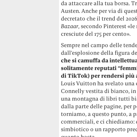
da attaccare alla tua borsa. Tr
Austen. Anche per via di quest
decretato che il trend del 2026 
Bazaar
, secondo Pinterest «le 
cresciute del 175 per cento».
Sempre nel campo delle tende
dall’esplosione della figura d
che si camuffa da intellettu
solitamente reputati “femmi
di TikTok) per rendersi più 
Louis Vuitton ha svelato una
Connelly vestita di bianco, i
una montagna di libri tutti bi
dalla parte delle pagine, per p
torniamo, a questo punto, a pa
commerciali, e ci chiediamo:
simbiotico o un rapporto pred
quanto basta.