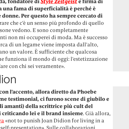
oda, fondatore di
Style Zeitgeist
e firma di
ha una fama di superficialità è perché è
e donne. Per questo ha sempre cercato di
rare che c’è un senso più profondo di quello
ersone vedono. E sono completamente
enti non mi occuperei di moda. Ma è successo
erca di un legame viene imposta dall’alto,
ano un valore. È sufficiente che qualcosa
me funziona il mondo di oggi: l’estetizzazione
 fare con chi sei veramente».
dion
on l’accento, allora diretto da Phoebe
me testimonial, ci furono scene di giubilo e
i amanti) della scrittrice più cult del
 criticando lei e il brand insieme
. Già allora,
va
«not to punish Joan Didion for living in a
self-presentation». Sulle collaborazioni,