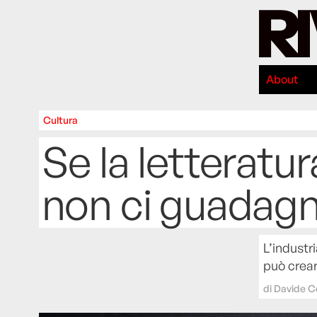
About
Cultura
Se la letteratur
non ci guadag
L’industr
può crear
di
Davide 