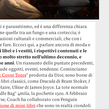
i e parassitismo, ed è una differenza chiara
me quelle tra un fungo e una corteccia; è
azioni culturali e commerciali, che con i
 fare. Eccoci qui, a parlare ancora di moda e
 libri e i vestiti, i rispettivi contenuti e le
tto molto stretto nell’ultimo decennio, e
ue anni
. Un riassunto delle puntate precedenti,
nclude oggetti, eventi, tendenze. Cominciamo
 Cover Totes
” prodotta da Dior, sono borse di
 libri classici, come
Dracula
di Bram Stoker,
I
laire,
Ulisse
di James Joyce. La tote normale
ddle Bag” 4mila, la pochette 1500. A febbraio
rse, Coach ha collaborato con Penguin
ione di mini-libri
che sono in realtà ciondoli