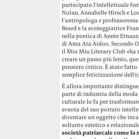
partecipato l’intellettuale fe
Nolan, Annabelle Hirsch e Lou
l’antropologa e professoressa 
Beard e la sceneggiatrice Fra
nella poetica di Annie Ernaux 
di Ama Ata Aidoo. Secondo Ol
il Miu Miu Literary Club «ha r
creare un passo più lento, que
pensiero critico. È stato fatt
semplice feticizzazione dell’
È allora importante distinguere
parte di industria della moda
culturale lo fa per trasformare
svuota del suo portato intelle
diventare un oggetto che incar
soltanto estetico e relazional
società patriarcale come la