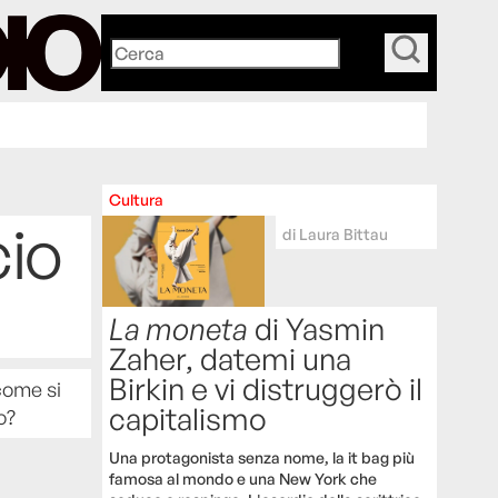
_
Cultura
cio
di
Laura Bittau
La moneta
di Yasmin
Zaher, datemi una
Birkin e vi distruggerò il
come si
capitalismo
o?
Una protagonista senza nome, la it bag più
famosa al mondo e una New York che