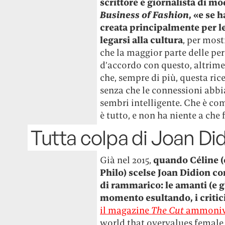
scrittore e giornalista di m
Business of Fashion
, «e se 
creata principalmente per l
legarsi alla cultura
, per most
che la maggior parte delle p
d’accordo con questo, altrim
che, sempre di più, questa ric
senza che le connessioni abbi
sembri intelligente. Che è co
è tutto, e non ha niente a che
Tutta colpa di Joan Di
Già nel 2015,
quando Céline (c
Philo) scelse Joan Didion co
di rammarico: le amanti (e gl
momento esultando, i critici
il magazine
The Cut
ammoni
world that overvalues female 