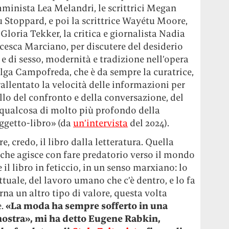
mminista Lea Melandri, le scrittrici Megan
 Stoppard, e poi la scrittrice Wayétu Moore,
Gloria Tekker, la critica e giornalista Nadia
ncesca Marciano, per discutere del desiderio
e di sesso, modernità e tradizione nell’opera
ga Campofreda, che è da sempre la curatrice,
allentato la velocità delle informazioni per
llo del confronto e della conversazione, del
o qualcosa di molto più profondo della
oggetto-libro» (da
un’intervista
del 2024).
, credo, il libro dalla letteratura. Quella
 che agisce con fare predatorio verso il mondo
 il libro in feticcio, in un senso marxiano: lo
ttuale, del lavoro umano che c’è dentro, e lo fa
na un altro tipo di valore, questa volta
e.
«La moda ha sempre sofferto in una
 nostra», mi ha detto Eugene Rabkin,