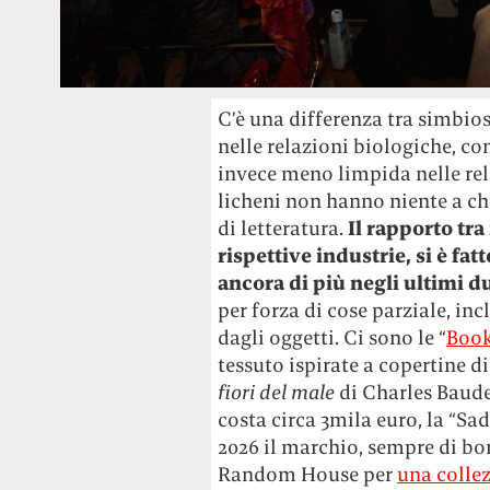
C’è una differenza tra simbios
nelle relazioni biologiche, co
invece meno limpida nelle rel
licheni non hanno niente a che
di letteratura.
Il rapporto tra i
rispettive industrie, si è fa
ancora di più negli ultimi d
per forza di cose parziale, i
dagli oggetti. Ci sono le “
Book
tessuto ispirate a copertine di
fiori del male
di Charles Baude
costa circa 3mila euro, la “Sa
2026 il marchio, sempre di bo
Random House per
una collez