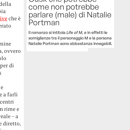
della
come non potrebbe
bia
parlare (male) di Natalie
rive
che è
Portman
erato
Il romanzo si intitola
Life of M
, e in effetti le
somiglianze tra il personaggio M e la persona
rmine
Natalie Portman sono abbastanza innegabili.
a, ovvero
olo
per di
x
 e
 a farli
centri
on rime e
eale – a
 diretto,