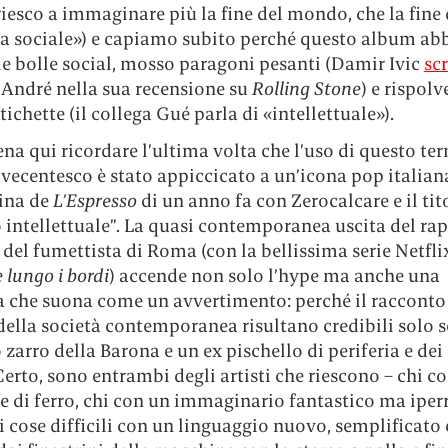
riesco a immaginare più la fine del mondo, che la fine 
za sociale») e capiamo subito perché questo album ab
le bolle social, mosso paragoni pesanti (Damir Ivic
sc
André nella sua recensione su
Rolling Stone
) e rispolv
tichette (il collega Gué parla di «intellettuale»).
ena qui ricordare l’ultima volta che l’uso di questo te
vecentesco è stato appiccicato a un’icona pop italian
tina de
L’Espresso
di un anno fa con Zerocalcare e il tit
 intellettuale”. La quasi contemporanea uscita del rap
del fumettista di Roma (con la bellissima serie Netfli
 lungo i bordi
) accende non solo l’hype ma anche una
che suona come un avvertimento: perché il racconto
 della società contemporanea risultano credibili solo se
zarro della Barona e un ex pischello di periferia e dei 
Certo, sono entrambi degli artisti che riescono – chi c
 di ferro, chi con un immaginario fantastico ma iperr
i cose difficili con un linguaggio nuovo, semplificato e