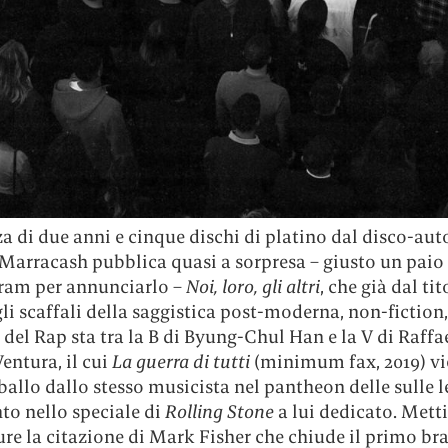
a di due anni e cinque dischi di platino dal disco-aut
 Marracash pubblica quasi a sorpresa – giusto un paio 
gram per annunciarlo –
Noi, loro, gli altri
, che già dal ti
ugli scaffali della saggistica post-moderna, non-fiction
 del Rap sta tra la B di Byung-Chul Han e la V di Raffa
entura, il cui
La guerra di tutti
(minimum fax, 2019) vi
 ballo dallo stesso musicista nel pantheon delle sulle l
to nello speciale di
Rolling Stone
a lui dedicato. Met
re la citazione di Mark Fisher che chiude il primo br