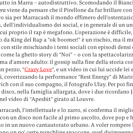
tutto in Marra – autodistruttivo. Scomodando il Bianc
gra
viene da pensare che il Pirellone da far brillare con
vo sia per Marracash il mondo effimero dell’ostentazi
, dell’individualismo dei social, e in generale di un un
 cui proprio il rap è megafono. L’operazione è difficile, 
 da King del Rap a “ok boomer!” è un rischio, ma il m
 con stile mischiando i temi sociali con episodi densi 
 come la ghetto story di “Noi” – o con la spettacolari
a d’amore adulto: il gossip sulla fine della storia co
n pezzo, “
Crazy Love
“, e un video in cui lui uccide lei e
ui, coverizzando la performance “Rest Energy” di Mari
h con il suo compagno, il fotografo Ulay. Per poi fin
 disco, nella famiglia allargata, dove i due ricordano J
el video di “Apeshit” girato al Louvre.
rracash, l’intellettuale e lo zarro, si conferma il migl
 con un disco non facile al primo ascolto, dove pop e h
o in un nuovo cantautorato urbano. A voler rompere l
no un po’ certe punchline spaccone, quel disimpegn