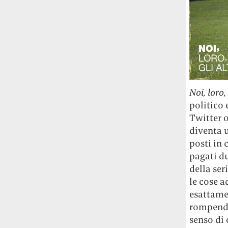
Noi, loro, 
politico 
Twitter o
diventa u
posti in 
pagati du
della ser
le cose a
esattamen
rompendo 
senso di