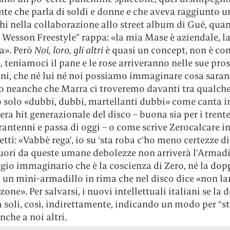
nte che parla di soldi e donne e che aveva raggiunto u
hi nella collaborazione allo street album di Gué, qua
Wesson Freestyle” rappa: «la mia Mase è aziendale, la
a». Però
Noi, loro, gli altri
è quasi un concept, non è con
 teniamoci il pane e le rose arriveranno nelle sue pro
ni, che né lui né noi possiamo immaginare cosa sara
 neanche che Marra ci troveremo davanti tra qualche
solo «dubbi, dubbi, martellanti dubbi» come canta i
vera hit generazionale del disco – buona sia per i trent
rantenni e passa di oggi – o come scrive Zerocalcare i
tti: «Vabbè rega’, io su ‘sta roba c’ho meno certezze di
uori da queste umane debolezze non arriverà l’Armadil
gio immaginario che è la coscienza di Zero, né la dop
, un mini-armadillo in rima che nel disco dice «non l
zone». Per salvarsi, i nuovi intellettuali italiani se la
 soli, così, indirettamente, indicando un modo per “st
nche a noi altri.