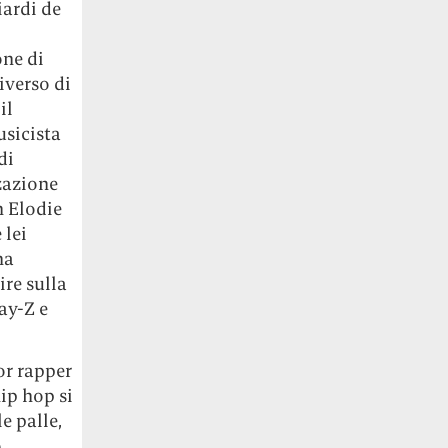
iardi de
one di
iverso di
il
usicista
di
zzazione
n Elodie
 lei
na
ire sulla
ay-Z e
ior rapper
ip hop si
e palle,
o