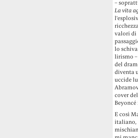
– soprat
La vita a
l’esplosi
ricchezza
valori di
passaggio
lo schiva
lirismo –
del dramm
diventa u
uccide l
Abramovic
cover del
Beyoncé n
E così Ma
italiano,
mischian
mi manca