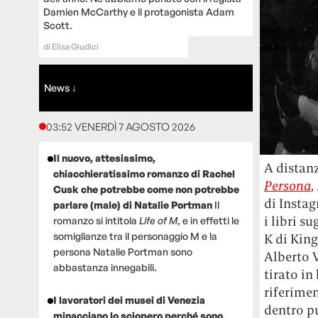
Damien McCarthy e il protagonista Adam
Scott.
di
Elisa Giudici
News ↓
03:52 VENERDÌ 7 AGOSTO 2026
Il nuovo, attesissimo,
A distanz
chiacchieratissimo romanzo di Rachel
Persona
,
Cusk che potrebbe come non potrebbe
di Insta
parlare (male) di Natalie Portman
Il
i libri s
romanzo si intitola
Life of M
, e in effetti le
somiglianze tra il personaggio M e la
K di King
persona Natalie Portman sono
Alberto V
abbastanza innegabili.
tirato in
riferimen
I lavoratori dei musei di Venezia
dentro pu
minacciano lo sciopero perché sono