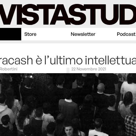
Store
Newsletter
Podcast
acash è l’ultimo intellettu
Robertini
22 Novembre 2021