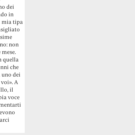
no dei
ndo in
 mia tipa
sigliato
ssime
nno: non
 mese.
n quella
enni che
n uno dei
 voi». A
lo, il
pia voce
amentarti
 devono
arci