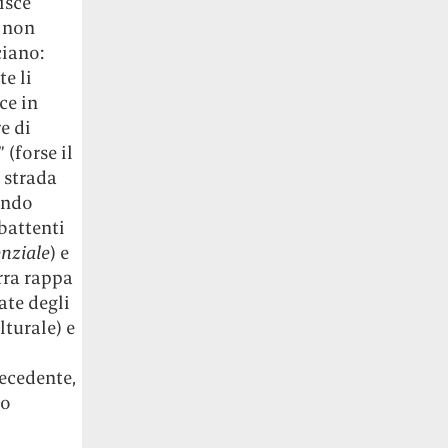
isce
a non
ciano:
e li
ce in
e di
” (forse il
i strada
ando
battenti
enziale
) e
arra rappa
ate degli
lturale) e
recedente,
mo