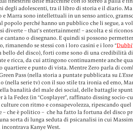
dai finestrini delle macchine con lo stereo a palla e fin
ni degli adolescenti, tra il libro di storia e il diario. M
o e Marra sono intellettuali in un senso antico, grams
l popolo perché hanno un pubblico che li segue, a volt
 si diverte – that’s entertainment! – ascolta e si riconos
he cantano o disegnano. E quindi si possono permetter
ro, rimanendo se stessi con i loro casini e i loro “
Dubbi
 bello del disco), forti come sono di una credibilità d
nte e ricca, da cui attingono continuamente anche qu
 quartiere e punto di vista. Mentre Zero parla di com
 Green Pass (nella storia a puntate pubblicata su
L’Ess
io (nella serie tv) con il suo stile tra ironia ed emo, M
ella banalità del male dei social, delle battaglie spunt
r à la Fedez (in “Cosplayer”, raffinato dissing socio-cu
l culture con ritmo e consapevolezza, ripescando quel
 – che è politico – che ha fatto la fortuna del disco p
 una sorta di lunga seduta di psicanalisi in cui Massi
i incontrava Kanye West.