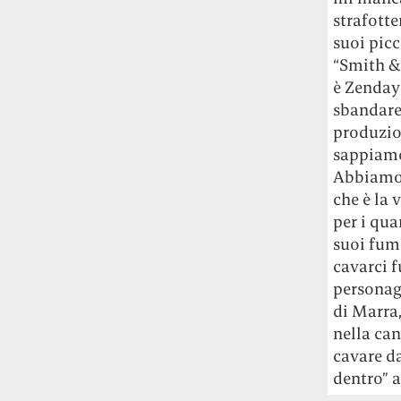
strafotte
suoi picc
“Smith & 
è Zenday
sbandare,
produzio
sappiamo
Abbiamo 
che è la 
per i qua
suoi fume
cavarci f
personag
di Marra
nella can
cavare da
dentro” a