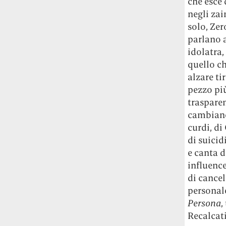
che esce 
Le ondate di caldo potrebbero far
negli zai
aumentare il prezzo del cibo più della
solo, Zer
guerra in Iran e della crisi nello Stretto
parlano a
di Hormuz
Addirittura un punto
idolatra,
percentuale di inflazione alimentare in
più, un aumento del costo del cibo che
quello c
nel 2027 rischia di arrivare al 3 per cento.
alzare ti
pezzo più
Il ristorante Trippa ha tolto dal menù i
traspare
suoi due piatti più celebri perché troppe
cambiano
persone prendevano solo quelli per
curdi, di
fotografarli
L'ha spiegato lo chef Diego
di suicid
Rossi, per provare a sfuggire alle
e canta d
tendenze dettate da Instagram anche
sulla ristorazione.
influence
di cance
Il Pentagono ha improvvisamente
personale
cambiato il modo in cui conta i morti e i
Persona
,
feriti nella guerra in Iran
Pare su
Recalcat
richiesta diretta dalla Casa Bianca.