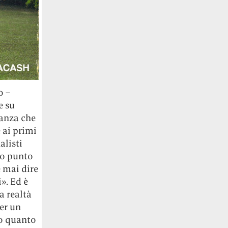
o –
e su
tanza che
 ai primi
alisti
to punto
 mai dire
». Ed è
a realtà
er un
io quanto