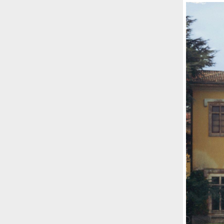
Risultato: 4 morti "in meno" e circa 600
feriti in più.
Fred Again ha passato 50 ore
consecutive in livestream su YouTube
per completare il suo nuovo mixtape
Lo
ha fatto insieme al collettivo LATIN
MAFIA, registrato tutto a Città del
Messico e intitolato (didascalicamente
ma efficacemente) 9 months & 50 hours.
I Massive Attack sono stati banditi a
vita da Singapore dopo aver esposto la
bandiera della Palestina durante un
concerto
Prima di essere espulsi hanno
subìto perquisizioni e il sequestro dei
passaporti. «Un'esperienza surreale», l'ha
definita la band.