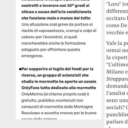
“Loro” («
costretti a lavorare con 30° gradi al
differen
chiuso a causa dell’aria condizionata
eccitato 
che funziona male o manca del tutto
Una situazione così grave da portare al
come De 
rischio di «spossatezza, crampi e colpi di
vecchie e
calore» per i lavoratori, ai quali
Vale la p
mancherebbe anche la formazione
adeguata per affrontare questa
ormai no
emergenza.
la coper
“L’ultimo
Per sopperire al taglio dei fondi per la
Milano e 
ricerca, un gruppo di scienziati che
Strappare
studia le marmotte ha aperto un canale
domanda 
OnlyFans tutto dedicato alle marmotte
l’analisi
OnlyMarms (si chiama proprio così) è
sono uno 
gratuito, pubblica «contenuti non
censurati di marmotte dalle Montagne
sociali? 
Rocciose» e accetta mance per la buona
punchline
causa della scienza.
parlare d