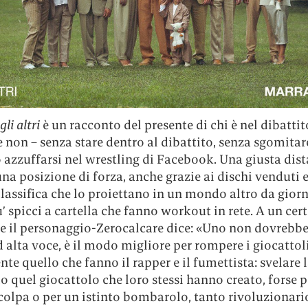
gli altri
è un racconto del presente di chi è nel dibattit
e non – senza stare dentro al dibattito, senza sgomitar
 azzuffarsi nel wrestling di Facebook. Una giusta dis
na posizione di forza, anche grazie ai dischi venduti e
classifica che lo proiettano in un mondo altro da giorn
’ spicci a cartella che fanno workout in rete. A un cer
ie il personaggio-Zerocalcare dice: «Uno non dovrebbe
d alta voce, è il modo migliore per rompere i giocattoli
te quello che fanno il rapper e il fumettista: svelare l
quel giocattolo che loro stessi hanno creato, forse p
 colpa o per un istinto bombarolo, tanto rivoluzionar