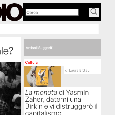
_
ale?
Articoli Suggeriti
Cultura
di
Laura Bittau
La moneta
di Yasmin
Zaher, datemi una
Birkin e vi distruggerò il
capitalismo