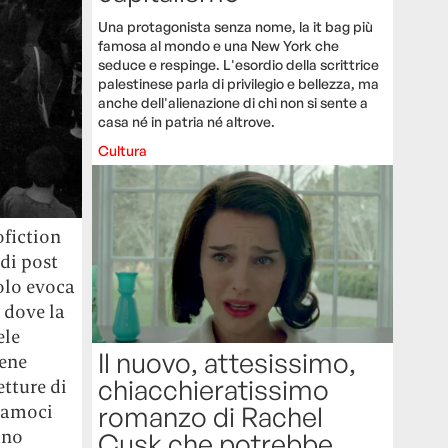
Una protagonista senza nome, la it bag più
famosa al mondo e una New York che
seduce e respinge. L'esordio della scrittrice
palestinese parla di privilegio e bellezza, ma
anche dell'alienazione di chi non si sente a
casa né in patria né altrove.
Cultura
ofiction
di post
tolo evoca
, dove la
ele
Il nuovo, attesissimo,
ene
chiacchieratissimo
etture di
romanzo di Rachel
tiamoci
ano
Cusk che potrebbe