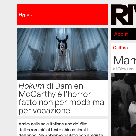
Hype ↓
About
Cultura
Marr
di
Giovanni 
Hokum
di Damien
McCarthy è l’horror
fatto non per moda ma
per vocazione
Arriva nelle sale italiane uno dei film
dell'orrore più attesi e chiacchierati
dell'anno. Ne abbiamo parlato con il regista