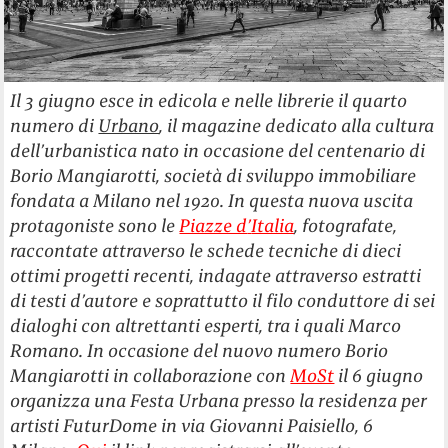
Il 3 giugno esce in edicola e nelle librerie il quarto
numero di
Urbano
, il magazine dedicato alla cultura
dell
’
urbanistica nato in occasione del centenario di
Borio Mangiarotti, società di sviluppo immobiliare
fondata a Milano nel 1920. In questa nuova uscita
protagoniste sono le
Piazze d
’
Italia
, fotografate,
raccontate attraverso le schede tecniche di dieci
ottimi progetti recenti, indagate attraverso estratti
di testi d
’
autore e soprattutto il filo conduttore di sei
dialoghi con altrettanti esperti, tra i quali Marco
Romano.
In occasione del nuovo numero Borio
Mangiarotti in collaborazione con
MoSt
il 6 giugno
organizza una Festa Urbana presso la residenza per
artisti FuturDome in via Giovanni Paisiello, 6