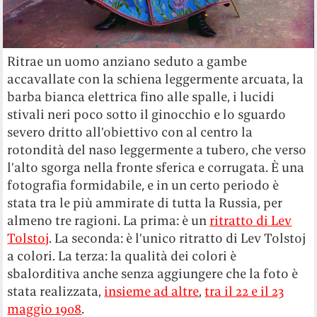
Ritrae un uomo anziano seduto a gambe
accavallate con la schiena leggermente arcuata, la
barba bianca elettrica fino alle spalle, i lucidi
stivali neri poco sotto il ginocchio e lo sguardo
severo dritto all’obiettivo con al centro la
rotondità del naso leggermente a tubero, che verso
l’alto sgorga nella fronte sferica e corrugata. È una
fotografia formidabile, e in un certo periodo è
stata tra le più ammirate di tutta la Russia, per
almeno tre ragioni. La prima: è un
ritratto di Lev
Tolstoj
. La seconda: è l’unico ritratto di Lev Tolstoj
a colori. La terza: la qualità dei colori è
sbalorditiva anche senza aggiungere che la foto è
stata realizzata,
insieme ad altre
,
tra il 22 e il 23
maggio 1908
.