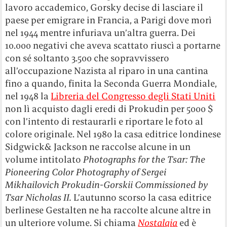
lavoro accademico, Gorsky decise di lasciare il
paese per emigrare in Francia, a Parigi dove morì
nel 1944 mentre infuriava un’altra guerra. Dei
10.000 negativi che aveva scattato riuscì a portarne
con sé soltanto 3.500 che sopravvissero
all’occupazione Nazista al riparo in una cantina
fino a quando, finita la Seconda Guerra Mondiale,
nel 1948 la
Libreria del Congresso degli Stati Uniti
non lì acquisto dagli eredi di Prokudin per 5000 $
con l’intento di restaurarli e riportare le foto al
colore originale. Nel 1980 la casa editrice londinese
Sidgwick& Jackson ne raccolse alcune in un
volume intitolato
Photographs for the Tsar: The
Pioneering Color Photography of Sergei
Mikhailovich Prokudin-Gorskii Commissioned by
Tsar Nicholas II.
L’autunno scorso la casa editrice
berlinese Gestalten ne ha raccolte alcune altre in
un ulteriore volume. Si chiama
Nostalgia
ed è