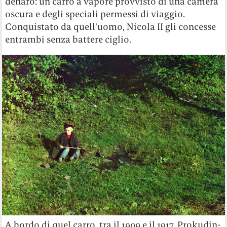
denaro: un carro a vapore provvisto di una camera
oscura e degli speciali permessi di viaggio.
Conquistato da quell’uomo, Nicola II gli concesse
entrambi senza battere ciglio.
A bordo di quel carro, tra il 1909 e il 1917, Prokudin-