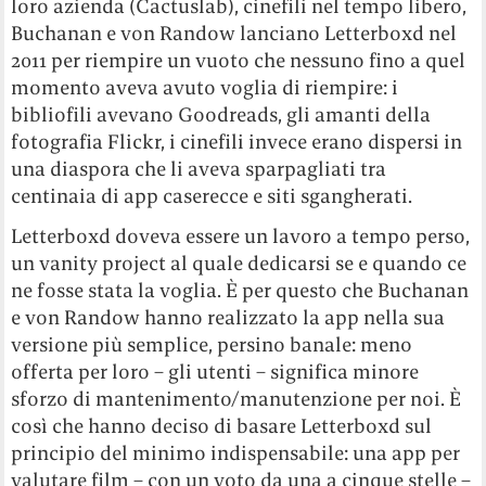
loro azienda (Cactuslab), cinefili nel tempo libero,
Buchanan e von Randow lanciano Letterboxd nel
2011 per riempire un vuoto che nessuno fino a quel
momento aveva avuto voglia di riempire: i
bibliofili avevano Goodreads, gli amanti della
fotografia Flickr, i cinefili invece erano dispersi in
una diaspora che li aveva sparpagliati tra
centinaia di app caserecce e siti sgangherati.
Letterboxd doveva essere un lavoro a tempo perso,
un vanity project al quale dedicarsi se e quando ce
ne fosse stata la voglia. È per questo che Buchanan
e von Randow hanno realizzato la app nella sua
versione più semplice, persino banale: meno
offerta per loro – gli utenti – significa minore
sforzo di mantenimento/manutenzione per noi. È
così che hanno deciso di basare Letterboxd sul
principio del minimo indispensabile: una app per
valutare film – con un voto da una a cinque stelle –