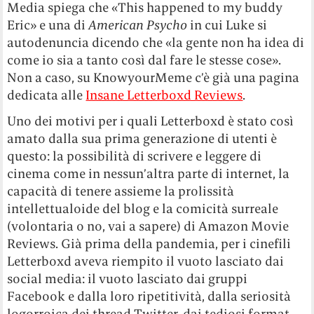
Media spiega che «This happened to my buddy
Eric» e una di
American Psycho
in cui Luke si
autodenuncia dicendo che «la gente non ha idea di
come io sia a tanto così dal fare le stesse cose».
Non a caso, su KnowyourMeme c’è già una pagina
dedicata alle
Insane Letterboxd Reviews
.
Uno dei motivi per i quali Letterboxd è stato così
amato dalla sua prima generazione di utenti è
questo: la possibilità di scrivere e leggere di
cinema come in nessun’altra parte di internet, la
capacità di tenere assieme la prolissità
intellettualoide del blog e la comicità surreale
(volontaria o no, vai a sapere) di Amazon Movie
Reviews. Già prima della pandemia, per i cinefili
Letterboxd aveva riempito il vuoto lasciato dai
social media: il vuoto lasciato dai gruppi
Facebook e dalla loro ripetitività, dalla seriosità
logorroica dei thread Twitter, dai tediosi format