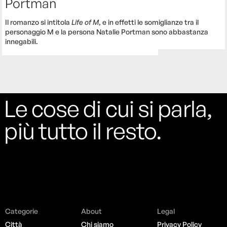
Portman
Il romanzo si intitola
Life of M
, e in effetti le somiglianze tra il
personaggio M e la persona Natalie Portman sono abbastanza
innegabili.
Le cose di cui si parla,
più tutto il resto.
Categorie
About
Legal
Città
Chi siamo
Privacy Policy