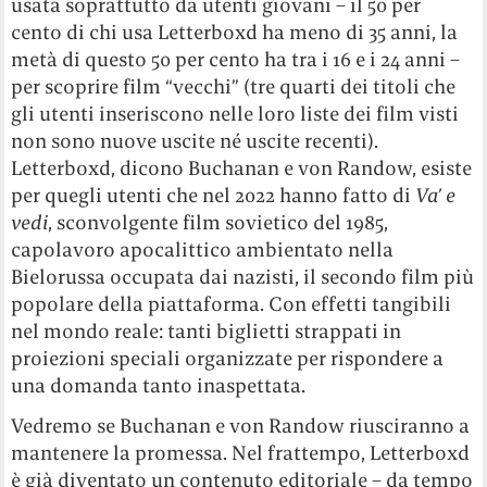
usata soprattutto da utenti giovani – il 50 per
cento di chi usa Letterboxd ha meno di 35 anni, la
metà di questo 50 per cento ha tra i 16 e i 24 anni –
per scoprire film “vecchi” (tre quarti dei titoli che
gli utenti inseriscono nelle loro liste dei film visti
non sono nuove uscite né uscite recenti).
Letterboxd, dicono Buchanan e von Randow, esiste
per quegli utenti che nel 2022 hanno fatto di
Va’ e
vedi
, sconvolgente film sovietico del 1985,
capolavoro apocalittico ambientato nella
Bielorussa occupata dai nazisti, il secondo film più
popolare della piattaforma. Con effetti tangibili
nel mondo reale: tanti biglietti strappati in
proiezioni speciali organizzate per rispondere a
una domanda tanto inaspettata.
Vedremo se Buchanan e von Randow riusciranno a
mantenere la promessa. Nel frattempo, Letterboxd
è già diventato un contenuto editoriale – da tempo