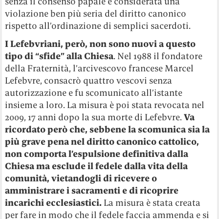
senza il consenso papale è considerata una
violazione ben più seria del diritto canonico
rispetto all’ordinazione di semplici sacerdoti.
I Lefebvriani, però, non sono nuovi a questo
tipo di “sfide” alla Chiesa
. Nel 1988 il fondatore
della Fraternità, l’arcivescovo francese Marcel
Lefebvre, consacrò quattro vescovi senza
autorizzazione e fu scomunicato all’istante
insieme a loro. La misura è poi stata revocata nel
2009, 17 anni dopo la sua morte di Lefebvre.
Va
ricordato però che, sebbene la scomunica sia la
più grave pena nel diritto canonico cattolico,
non comporta l’espulsione definitiva dalla
Chiesa ma esclude il fedele dalla vita della
comunità, vietandogli di ricevere o
amministrare i sacramenti e di ricoprire
incarichi ecclesiastici.
La misura è stata creata
per fare in modo che il fedele faccia ammenda e si