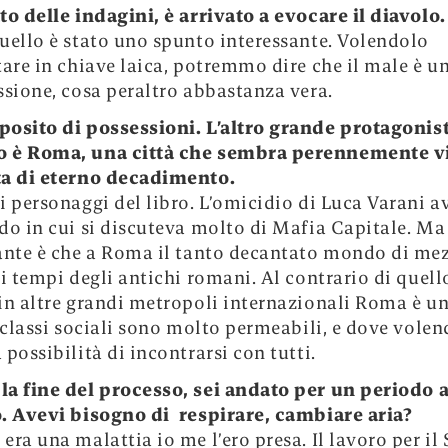
to delle indagini, è arrivato a evocare il diavolo.
uello è stato uno spunto interessante. Volendolo
tare in chiave laica, potremmo dire che il male è 
ssione, cosa peraltro abbastanza vera.
posito di possessioni. L’altro grande protagonis
 è Roma, una città che sembra perennemente v
ta di eterno decadimento.
i personaggi del libro. L’omicidio di Luca Varani a
do in cui si discuteva molto di Mafia Capitale. Ma
ante è che a Roma il tanto decantato mondo di me
ai tempi degli antichi romani. Al contrario di quell
in altre grandi metropoli internazionali Roma è un
e classi sociali sono molto permeabili, e dove volen
 possibilità di incontrarsi con tutti.
la fine del processo, sei andato per un periodo a
. Avevi bisogno di respirare, cambiare aria?
era una malattia io me l’ero presa. Il lavoro per il