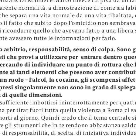
nziale. Di Manuel e Marco invece colpiva da un la
arente normalità, a dimostrazione di come sia labil
che separa una vita normale da una vita ribaltata, 
ro il fatto che subito dopo l’omicidio non sembrav
i ricondurre quello che avevano fatto a una libera 
te avessero tutte le informazioni per farlo.
o arbitrio, responsabilità, senso di colpa. Sono g
i che provi a utilizzare per entrare dentro que
cercando di individuare un punto di rottura che 
nte ai tanti elementi che possono aver contribui
 un ruolo
–
l’alcol, la cocaina, gli scompensi affet
presi singolarmente non sono in grado di spieg
 di quelle dimensioni.
 sufficiente imbottirsi ininterrottamente per quatt
na per tirar fuori tutta quella violenza a Roma ci 
orti al giorno. Quindi credo che il tema centrale s
e gli strumenti che in te rendono abbastanza saldo
 di responsabilit
à
, di scelta, di iniziativa individua