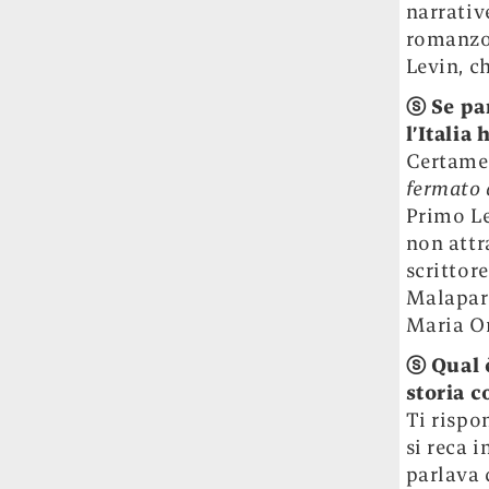
narrativ
Le ondate di caldo potrebbero far
romanzo 
aumentare il prezzo del cibo più della
Levin, c
guerra in Iran e della crisi nello Stretto
di Hormuz
Addirittura un punto
ⓢ
Se pa
percentuale di inflazione alimentare in
l’Italia
più, un aumento del costo del cibo che
Certamen
nel 2027 rischia di arrivare al 3 per cento.
fermato 
Il ristorante Trippa ha tolto dal menù i
Primo Le
suoi due piatti più celebri perché troppe
non attr
persone prendevano solo quelli per
scrittor
fotografarli
L'ha spiegato lo chef Diego
Malapart
Rossi, per provare a sfuggire alle
Maria Or
tendenze dettate da Instagram anche
sulla ristorazione.
ⓢ
Qual 
storia c
Il Pentagono ha improvvisamente
Ti rispo
cambiato il modo in cui conta i morti e i
si reca 
feriti nella guerra in Iran
Pare su
parlava 
richiesta diretta dalla Casa Bianca.