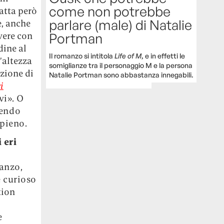
come non potrebbe
ratta però
parlare (male) di Natalie
e, anche
Portman
vere con
dine al
Il romanzo si intitola
Life of M
, e in effetti le
’altezza
somiglianze tra il personaggio M e la persona
nzione di
Natalie Portman sono abbastanza innegabili.
i
vi». O
iendo
ppieno.
 eri
manzo,
è curioso
tion
e