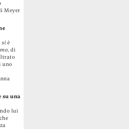
o
di Meyer
che
 si è
omo
, di
ltrato
i uno
Anna
e su una
ndo lui
che
nza