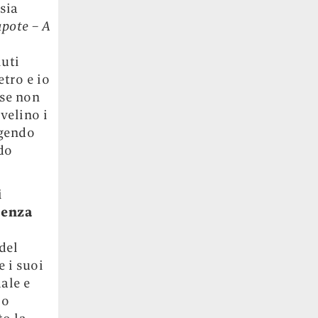
sia
pote – A
p
iuti
etro e io
 se non
velino i
ggendo
do
i
renza
del
 i suoi
ale e
lo