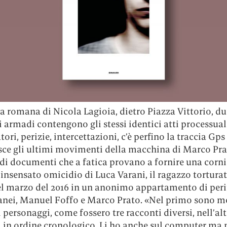
a romana di Nicola Lagioia, dietro Piazza Vittorio, du
i armadi contengono gli stessi identici atti processua
tori, perizie, intercettazioni, c’è perfino la traccia Gps
isce gli ultimi movimenti della macchina di Marco Pr
di documenti che a fatica provano a fornire una corni
’insensato omicidio di Luca Varani, il ragazzo torturat
el marzo del 2016 in un anonimo appartamento di peri
anei, Manuel Foffo e Marco Prato. «Nel primo sono me
 personaggi, come fossero tre racconti diversi, nell’alt
i in ordine cronologico. Li ho anche sul computer
ma 