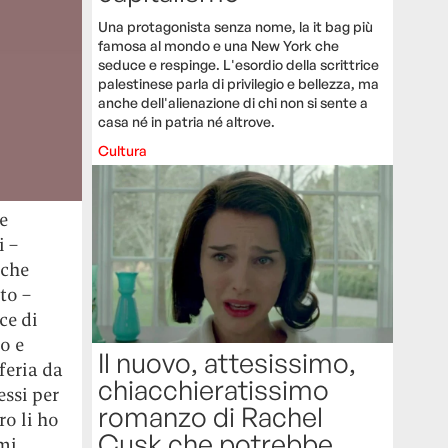
Una protagonista senza nome, la it bag più
famosa al mondo e una New York che
seduce e respinge. L'esordio della scrittrice
palestinese parla di privilegio e bellezza, ma
anche dell'alienazione di chi non si sente a
casa né in patria né altrove.
Cultura
e
li
–
 che
ato
–
ce di
o e
Il nuovo, attesissimo,
feria da
chiacchieratissimo
ssi per
romanzo di Rachel
ro li ho
Cusk che potrebbe
mi