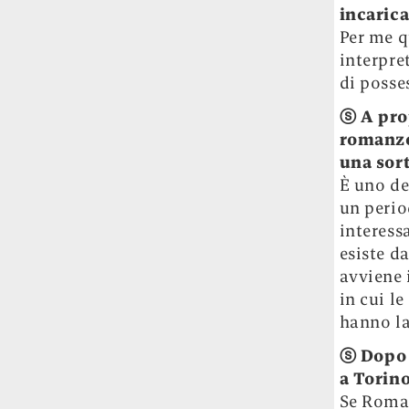
incarica
Per me q
interpre
di posse
ⓢ
A pro
romanzo
una sor
È uno de
un perio
interess
esiste d
avviene 
in cui l
hanno la
ⓢ
Dopo 
a Torino
Se Roma 