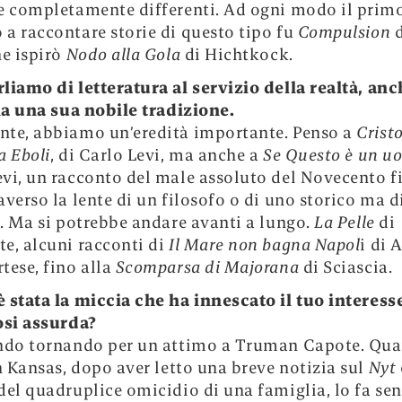
e completamente differenti. Ad ogni modo il prim
a raccontare storie di questo tipo fu
Compulsion
he ispirò
Nodo alla Gola
di Hichtkock.
rliamo di letteratura al servizio della realtà, an
 ha una sua nobile tradizione.
te, abbiamo un’eredità importante. Penso a
Cristo
a Eboli
, di Carlo Levi, ma anche a
Se Questo è un u
vi, un racconto del male assoluto del Novecento fi
averso la lente di un filosofo o di uno storico ma d
e. Ma si potrebbe andare avanti a lungo.
La Pelle
di
e, alcuni racconti di
Il Mare non bagna Napol
i di 
tese, fino alla
Scomparsa di Majorana
di Sciascia.
è stata la miccia che ha innescato il tuo interess
osi assurda?
ndo tornando per un attimo a Truman Capote. Qua
in Kansas, dopo aver letto una breve notizia sul
Nyt
del quadruplice omicidio di una famiglia, lo fa se