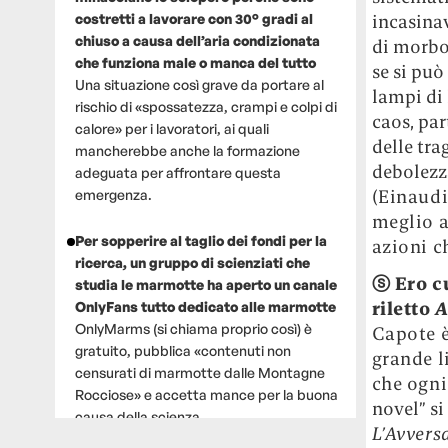
costretti a lavorare con 30° gradi al
incasina
chiuso a causa dell’aria condizionata
di morbo
che funziona male o manca del tutto
se si può
Una situazione così grave da portare al
lampi di 
rischio di «spossatezza, crampi e colpi di
caos, pa
calore» per i lavoratori, ai quali
delle tra
mancherebbe anche la formazione
debolezz
adeguata per affrontare questa
(Einaudi
emergenza.
meglio 
Per sopperire al taglio dei fondi per la
azioni c
ricerca, un gruppo di scienziati che
ⓢ
Ero c
studia le marmotte ha aperto un canale
riletto
A
OnlyFans tutto dedicato alle marmotte
OnlyMarms (si chiama proprio così) è
Capote è
gratuito, pubblica «contenuti non
grande l
censurati di marmotte dalle Montagne
che ogni
Rocciose» e accetta mance per la buona
novel”
s
causa della scienza.
L’Avvers