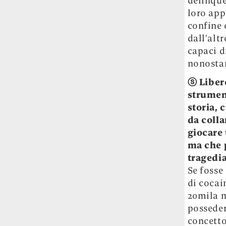
delinque
loro app
confine 
dall’alt
capaci d
nonostan
ⓢ
Liber
strument
storia, 
da colla
giocare
ma che 
tragedia
Se fosse
di cocai
20mila m
posseder
concetto