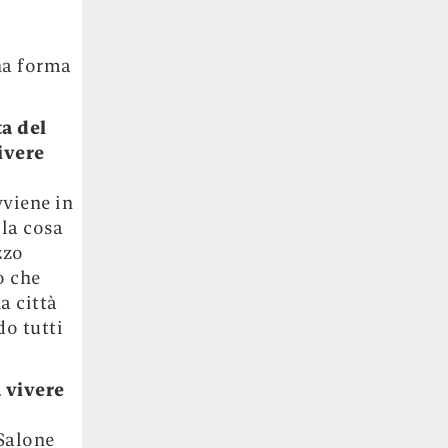
una forma
ta del
ivere
vviene in
 la cosa
zzo
o che
a citt
à
do tutti
 vivere
 Salone