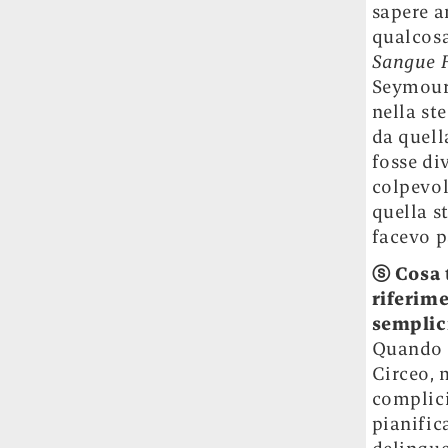
sapere a
Risultato: 4 morti "in meno" e circa 600
feriti in più.
qualcosa
Sangue 
Fred Again ha passato 50 ore
Seymou
consecutive in livestream su YouTube
nella ste
per completare il suo nuovo mixtape
Lo
da quell
ha fatto insieme al collettivo LATIN
fosse di
MAFIA, registrato tutto a Città del
colpevol
Messico e intitolato (didascalicamente
quella s
ma efficacemente) 9 months & 50 hours.
facevo p
I Massive Attack sono stati banditi a
ⓢ
Cosa 
vita da Singapore dopo aver esposto la
riferime
bandiera della Palestina durante un
semplici
concerto
Prima di essere espulsi hanno
subìto perquisizioni e il sequestro dei
Quando i
passaporti. «Un'esperienza surreale», l'ha
Circeo, 
definita la band.
complici
pianific