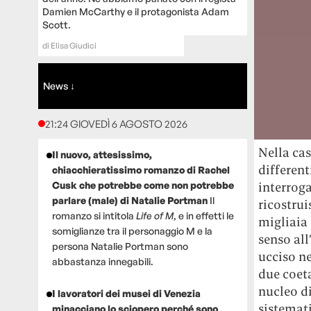
Damien McCarthy e il protagonista Adam
Scott.
di
Elisa Giudici
News ↓
21:24 GIOVEDÌ 6 AGOSTO 2026
Nella cas
Il nuovo, attesissimo,
different
chiacchieratissimo romanzo di Rachel
Cusk che potrebbe come non potrebbe
interroga
parlare (male) di Natalie Portman
Il
ricostru
romanzo si intitola
Life of M
, e in effetti le
migliaia 
somiglianze tra il personaggio M e la
senso all
persona Natalie Portman sono
ucciso n
abbastanza innegabili.
due coet
nucleo di
I lavoratori dei musei di Venezia
sistemat
minacciano lo sciopero perché sono