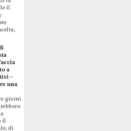
to la
e il
e
ano
scelta,
li
sta
faccia
to a
tivi
–
are una
ro giorni
sarebbero
ia
 il
le, di