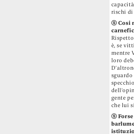
capacit
rischi d
ⓢ
Cosi 
carnefi
Rispetto
è, se vi
mentre V
loro debo
D’altron
sguardo 
specchio
dell’opi
gente pe
che lui s
ⓢ
Forse
barlume 
istituz