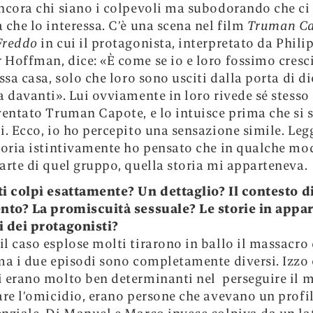
ncora chi siano i colpevoli ma subodorando che ci 
 che lo interessa. C’è una scena nel film
Truman Ca
Freddo
in cui il protagonista, interpretato da
Phili
r Hoffman
, dice: «È come se io e loro fossimo cresc
ssa casa, solo che loro sono usciti dalla porta di di
a davanti». Lui ovviamente in loro rivede sé stesso
ventato Truman Capote, e lo intuisce prima che si s
i. Ecco, io ho percepito una sensazione simile. Le
toria istintivamente ho pensato che in qualche mo
arte di quel gruppo, quella storia mi apparteneva.
ti colpì esattamente? Un dettaglio? Il contesto d
nto? La promiscuità sessuale? Le storie in appa
 dei protagonisti?
l caso esplose molti tirarono in ballo il massacro 
ma i due episodi sono completamente diversi. Izzo e
 erano molto ben determinanti nel perseguire il m
are l’omicidio, erano persone che avevano un profi