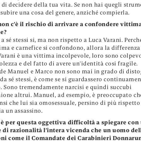
à
di decidere della tua vita. Se non hai quegli strum
i subire una cosa del genere, anziché compierla.
non c’è il rischio di arrivare a confondere vittim
ce?
 a sé stessi si, ma non rispetto a Luca Varani. Perch
ttima e carnefice si confondono, allora la differenza
arani è una vittima incolpevole, loro sono colpevol
lezza e del fatto di avere un’identità cosi fragile.
de Manuel e Marco non sono mai in grado di distog
da sé stessi, è come se si guardassero continuamen
. Sono tremendamente narcisi e quindi succubi
nione altrui. Manuel, ad esempio, è preoccupato ch
nsi che lui sia omosessuale, persino di più rispetto 
ia un assassino.
 è per questa oggettiva difficoltà a spiegare con
di razionalità l’intera vicenda che un uomo del
ioni come il Comandate dei Carabinieri Donnar