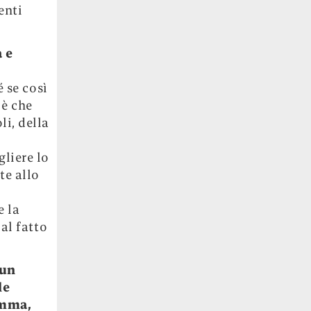
enti
a e
é se così
 è che
i, della
liere lo
te allo
e la
al fatto
 un
le
umma,