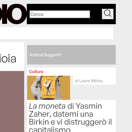
_
ioia
Articoli Suggeriti
Cultura
di
Laura Bittau
La moneta
di Yasmin
Zaher, datemi una
Birkin e vi distruggerò il
capitalismo