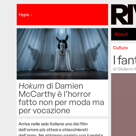
Hype ↓
About
Cultura
I fa
di
Giuliano 
Hokum
di Damien
McCarthy è l’horror
fatto non per moda ma
per vocazione
Arriva nelle sale italiane uno dei film
dell'orrore più attesi e chiacchierati
dell'anno. Ne abbiamo parlato con il regista