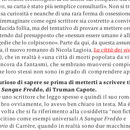
vo, su carta
è stato più semplice consultarli». Non si t
sa curiosità e neanche di una rara forma di ossession
 immaginare come ogni scrittore sia costretto a convi
lucida follia, ma del tentativo di provare a mettere or
rtendo dal presupposto che «nessun essere umano è all
gedie che lo colpiscono». Parte da qui, da questa assu
a, il nuovo romanzo di Nicola Lagioia,
La citt
à
dei viv
), che in realtà è «una città di morti popolata da vi
ancora da fantasmi, che sembrano muoversi comp
he loro stessi non sono in grado di comprendere a
urioso di sapere se prima di metterti a scrivere ti
 Sangue Freddo
, di Truman Capote.
 uno scrittore che leggo spesso e quindi il suo ro
ibro ovviamente, lo avevo ben chiaro in testa. Ma 
 volta che si fa riferimento alla cosiddetta “
non fic
i citino come esempi universali
A Sangue Freddo
e
ario
di Carrère, quando in realtà sono due macchin