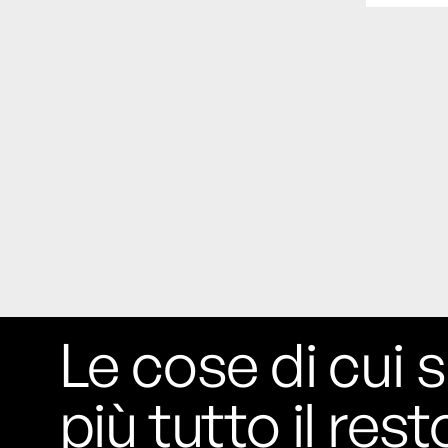
Rossi, per provare a sfuggire alle
tendenze dettate da Instagram anche
sulla ristorazione.
Il Pentagono ha improvvisamente
cambiato il modo in cui conta i morti e i
feriti nella guerra in Iran
Pare su
richiesta diretta dalla Casa Bianca.
Risultato: 4 morti "in meno" e circa 600
feriti in più.
Fred Again ha passato 50 ore
consecutive in livestream su YouTube
per completare il suo nuovo mixtape
Lo
ha fatto insieme al collettivo LATIN
Le cose di cui s
MAFIA, registrato tutto a Città del
Messico e intitolato (didascalicamente
ma efficacemente) 9 months & 50 hours.
più tutto il rest