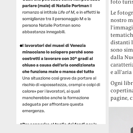
foto turi
parlare (male) di Natalie Portman
Il
Le fotogr
romanzo si intitola
Life of M
, e in effetti le
somiglianze tra il personaggio M e la
nostro mo
persona Natalie Portman sono
l’immagi
abbastanza innegabili.
tematich
distanti 
I lavoratori dei musei di Venezia
sono sim
minacciano lo sciopero perché sono
dalla Nuo
costretti a lavorare con 30° gradi al
caratteri
chiuso a causa dell’aria condizionata
e all’aria
che funziona male o manca del tutto
Una situazione così grave da portare al
Ogni lib
rischio di «spossatezza, crampi e colpi di
copertina
calore» per i lavoratori, ai quali
pagine, c
mancherebbe anche la formazione
adeguata per affrontare questa
emergenza.
Per sopperire al taglio dei fondi per la
ricerca, un gruppo di scienziati che