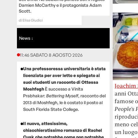
Damien McCarthy e il protagonista Adam
Scott.
di
Elisa Giudici
News ↓
11:46 SABATO 8 AGOSTO 2026
Una professoressa universitaria è stata
licenziata per aver letto e spiegato ai
suoi studenti un racconto di Ottessa
Joachim
Moshfegh
È successo a Vinita
anni Ott
Prabhakar:
Bettering Myself
, racconto del
famose op
2013 di Moshfegh, le è costato il posto al
People’s
South Florida State College.
riproduci
Il nuovo, attesissimo,
meno cele
chiacchieratissimo romanzo di Rachel
un luogo 
Cusk che potrebbe come non potrebbe