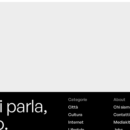
i parla,
Categorie
About
Città
Chi siam
o.
Cultura
Contatti
Internet
Mediaki
Lifestyle
Jobs