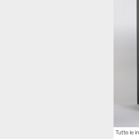
studia le marmotte ha aperto un canale
OnlyFans tutto dedicato alle marmotte
OnlyMarms (si chiama proprio così) è
gratuito, pubblica «contenuti non
censurati di marmotte dalle Montagne
Rocciose» e accetta mance per la buona
causa della scienza.
Le ondate di caldo potrebbero far
aumentare il prezzo del cibo più della
guerra in Iran e della crisi nello Stretto
di Hormuz
Addirittura un punto
percentuale di inflazione alimentare in
più, un aumento del costo del cibo che
nel 2027 rischia di arrivare al 3 per cento.
Il ristorante Trippa ha tolto dal menù i
suoi due piatti più celebri perché troppe
persone prendevano solo quelli per
Tutte le 
fotografarli
L'ha spiegato lo chef Diego