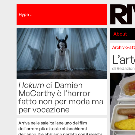
Hype ↓
About
Archivio-att
L’ar
di
Redazion
Hokum
di Damien
McCarthy è l’horror
fatto non per moda ma
per vocazione
Arriva nelle sale italiane uno dei film
dell'orrore più attesi e chiacchierati
dell'anno. Ne abbiamo parlato con il regista