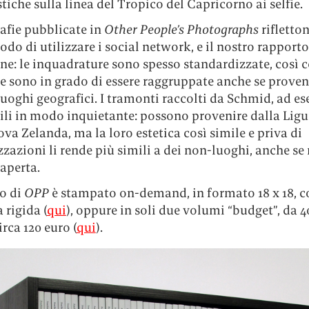
stiche sulla linea del Tropico del Capricorno ai selfie.
afie pubblicate in
Other People’s Photographs
rifletton
do di utilizzare i social network, e il nostro rapport
ne: le inquadrature sono spesso standardizzate, così 
e sono in grado di essere raggruppate anche se proven
luoghi geografici. I tramonti raccolti da Schmid, ad e
ili in modo inquietante: possono provenire dalla Lig
va Zelanda, ma la loro estetica così simile e priva di
zzazioni li rende più simili a dei non-luoghi, anche se
 aperta.
ro di
OPP
è stampato on-demand, in formato 18 x 18, c
 rigida (
qui
), oppure in soli due volumi “budget”, da 4
irca 120 euro (
qui
).