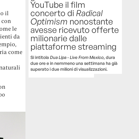
YouTube il film
concerto di
Radical
o il
Optimism
nonostante
o con
avesse ricevuto offerte
come le
milionarie dalle
ienti da
sempio,
piattaforme streaming
uria come
Si intitola
Dua Lipa - Live From Mexico
, dura
due ore e in nemmeno una settimana ha già
 naturali
superato i due milioni di visualizzazioni.
on
00