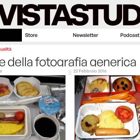
Store
Newsletter
Podcast
ualità
te della fotografia generica
e
22 Febbraio 2016