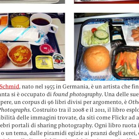
 Schmid
, nato nel 1955 in Germania, è un artista che fin
anta si è occupato di
found photography
. Una delle sue
ere, un corpus di 96 libri divisi per argomento, è
Oth
 Photographs
. Costruito tra il 2008 e il 2011, il libro espl
bilità delle immagini trovate, da siti come Flickr ad al
bri portali di sharing photography. Ogni libro ruota 
o un tema, dalle piramidi egizie ai pranzi degli aerei, 