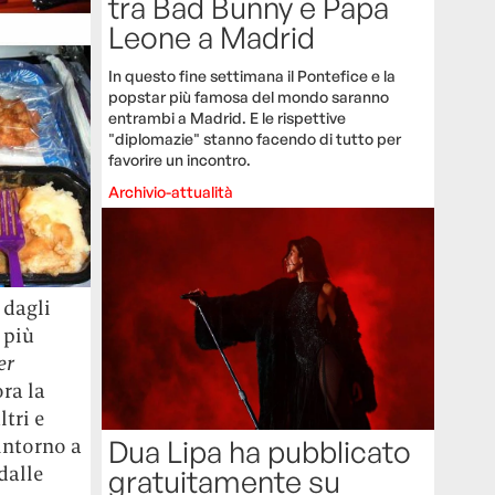
tra Bad Bunny e Papa
Leone a Madrid
In questo fine settimana il Pontefice e la
popstar più famosa del mondo saranno
entrambi a Madrid. E le rispettive
"diplomazie" stanno facendo di tutto per
favorire un incontro.
Archivio-attualità
 dagli
 più
er
ora la
tri e
Dua Lipa ha pubblicato
intorno a
dalle
gratuitamente su