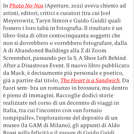
In
Photo No-Nos
(Aperture, 2021) aveva chiesto ad
artisti, editori, critici e curatori (tra cui Joel
Meyerowitz, Taryn Simon e Guido Guidi) quali
fossero i loro tabù in fotografia. Il risultato è un
libro-lista di oltre centocinquanta soggetti che
non si dovrebbero o vorrebbero fotografare, dalla
A di Abandoned Buildings alla Z di Zoom
Screenshot, passando per la S, A Shoe Left Behind
After a Disastrous Event. Il nuovo libro pubblicato
da Mack, è decisamente più personale e poetico,
già a partire dal titolo,
The Heart is a Sandwich
. Da
fuori sem- bra un romanzo in brossura, ma dentro
è pieno di immagini. Raccoglie dodici storie
realizzate nel corso di un decennio di viaggi in
Italia, tra cui l’incontro con «un fornaio
rompipalle», l’esplorazione del deposito di un
museo (la GAM di Milano), gli appunti di Aldo
Rossi sulla felicità e il garage di Guido Guidi.