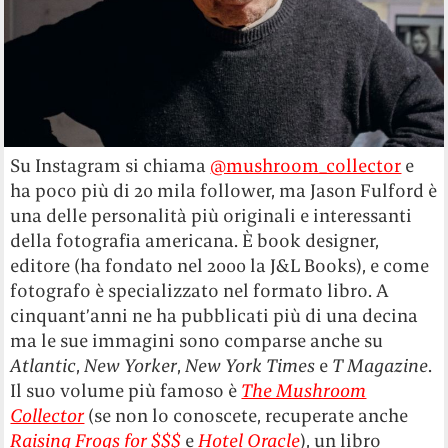
Su Instagram si chiama
@mushroom_collector
e
ha poco più di 20 mila follower, ma Jason Fulford è
una delle personalità più originali e interessanti
della fotografia americana. È book designer,
editore (ha fondato nel 2000 la J&L Books), e come
fotografo è specializzato nel formato libro. A
cinquant’anni ne ha pubblicati più di una decina
ma le sue immagini sono comparse anche su
Atlantic
,
New Yorker
,
New York Times
e
T Magazine
.
Il suo volume più famoso è
The Mushroom
Collector
(se non lo conoscete, recuperate anche
Raising Frogs for $$$
e
Hotel Oracle
), un libro