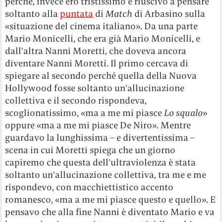
perché, invece ero tristissimo e riuscivo a pensare
soltanto alla
puntata
di
Match
di Arbasino sulla
«situazione del cinema italiano». Da una parte
Mario Monicelli, che era già Mario Monicelli, e
dall’altra Nanni Moretti, che doveva ancora
diventare Nanni Moretti. Il primo cercava di
spiegare al secondo perché quella della Nuova
Hollywood fosse soltanto un’allucinazione
collettiva e il secondo rispondeva,
scoglionatissimo, «ma a me mi piasce
Lo squalo
»
oppure «ma a me mi piasce De Niro». Mentre
guardavo la lunghissima – e divertentissima –
scena in cui Moretti spiega che un giorno
capiremo che questa dell’ultraviolenza è stata
soltanto un’allucinazione collettiva, tra me e me
rispondevo, con macchiettistico accento
romanesco, «ma a me mi piasce questo e quello». E
pensavo che alla fine Nanni è diventato Mario e va