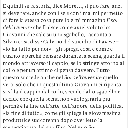
E quindi se la storia, dice Moretti, si può fare, anzi
si deve fare, anche con i se e con i ma, mi permetto
di fare la stessa cosa pure io e m’immagino
Il sol
dell’avvenire
che finisce come avrei voluto io:
Giovanni che sale su uno sgabello, racconta a
Silvio cosa disse Calvino del suicidio di Pavese –
«lo ha fatto per noi» – gli spiega cosa e come e
quanto e perché pensare durante la scena, guarda il
mondo attraverso il cappio, se lo stringe attorno al
collo e per un attimo ci pensa davvero. Tutto
questo succede anche nel
Sol dell’avvenire
quello
vero, solo che in quest’ultimo Giovanni ci ripensa,
si sfila il cappio dal collo, scende dallo sgabello e
decide che quella scena non vuole girarla più
perché è la fine dell’arte, dell’amore, della politica,
«la fine di tutto», come gli spiega la giovanissima
produttrice sudcoreana dopo aver letto la
sceneggiatura del suo film. Nel mio
Sol