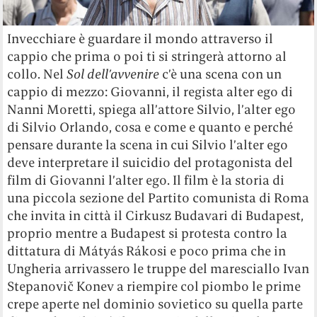
Invecchiare è guardare il mondo attraverso il
cappio che prima o poi ti si stringerà attorno al
collo. Nel
Sol dell’avvenire
c’è una scena con un
cappio di mezzo: Giovanni, il regista alter ego di
Nanni Moretti, spiega all’attore Silvio, l’alter ego
di Silvio Orlando, cosa e come e quanto e perché
pensare durante la scena in cui Silvio l’alter ego
deve interpretare il suicidio del protagonista del
film di Giovanni l’alter ego. Il film è la storia di
una piccola sezione del Partito comunista di Roma
che invita in città il Cirkusz Budavari di Budapest,
proprio mentre a Budapest si protesta contro la
dittatura di Mátyás Rákosi e poco prima che in
Ungheria arrivassero le truppe del maresciallo Ivan
Stepanovič Konev a riempire col piombo le prime
crepe aperte nel dominio sovietico su quella parte