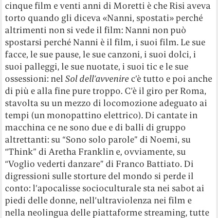
cinque film e venti anni di Moretti è che Risi aveva
torto quando gli diceva «Nanni, spostati» perché
altrimenti non si vede il film: Nanni non può
spostarsi perché Nanni è il film, i suoi film. Le sue
facce, le sue pause, le sue canzoni, i suoi dolci, i
suoi palleggi, le sue nuotate, i suoi tic e le sue
ossessioni: nel
Sol dell’avvenire
c’è tutto e poi anche
di più e alla fine pure troppo. C’è il giro per Roma,
stavolta su un mezzo di locomozione adeguato ai
tempi (un monopattino elettrico). Di cantate in
macchina ce ne sono due e di balli di gruppo
altrettanti: su “Sono solo parole” di Noemi, su
“Think” di Aretha Franklin e, ovviamente, su
“Voglio vederti danzare” di Franco Battiato. Di
digressioni sulle storture del mondo si perde il
conto: l’apocalisse socioculturale sta nei sabot ai
piedi delle donne, nell’ultraviolenza nei film e
nella neolingua delle piattaforme streaming, tutte