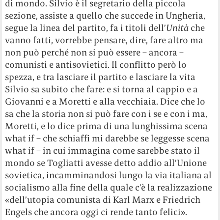
di mondo. Silvio è il segretario della piccola
sezione, assiste a quello che succede in Ungheria,
segue la linea del partito, fa i titoli dell’
Unità
che
vanno fatti, vorrebbe pensare, dire, fare altro ma
non può perché non si può essere – ancora –
comunisti e antisovietici. Il conflitto però lo
spezza, e tra lasciare il partito e lasciare la vita
Silvio sa subito che fare: e si torna al cappio e a
Giovanni e a Moretti e alla vecchiaia. Dice che lo
sa che la storia non si può fare con i se e con i ma,
Moretti, e lo dice prima di una lunghissima scena
what if – che schiaffi mi darebbe se leggesse scena
what if – in cui immagina come sarebbe stato il
mondo se Togliatti avesse detto addio all’Unione
sovietica, incamminandosi lungo la via italiana al
socialismo alla fine della quale c’è la realizzazione
«dell’utopia comunista di Karl Marx e Friedrich
Engels che ancora oggi ci rende tanto felici».