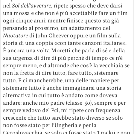
nel
Sol dell’avvenire
, ripete spesso che deve darsi
una mossa e che non è più accettabile fare un film
ogni cinque anni: mentre finisce questo sta già
pensando al prossimo, un adattamento del
Nuotatore
di John Cheever oppure un film sulla
storia di una coppia «con tante canzoni italiane».
È ancora una volta Moretti che parla di sé e della
sua urgenza di dire di più perché di tempo ce n’è
sempre meno, e d’altronde che cos’è la vecchiaia se
non la fretta di dire tutto, fare tutto, sistemare
tutto. E ci mancherebbe, una delle maniere per
sistemare tutto è anche immaginarsi una storia
alternativa in cui tutto è andato come doveva
andare: anche mio padre (classe ’50), sempre e per
sempre vedovo del Pci, mi ripete con frequenza
crescente che tutto sarebbe stato diverso se solo
non fosse stato per l’Ungheria e per la
Cecoslovacchia, se solo ci fosse stato Trockij e non