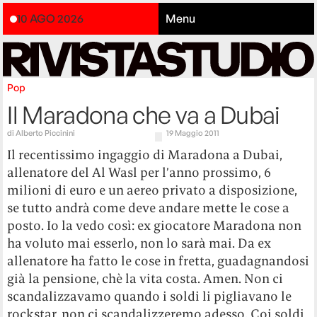
10 AGO 2026
Menu
Pop
Il Maradona che va a Dubai
di
Alberto Piccinini
19 Maggio 2011
Il recentissimo ingaggio di Maradona a Dubai,
allenatore del Al Wasl per l’anno prossimo, 6
milioni di euro e un aereo privato a disposizione,
se tutto andrà come deve andare mette le cose a
posto. Io la vedo così: ex giocatore Maradona non
ha voluto mai esserlo, non lo sarà mai. Da ex
allenatore ha fatto le cose in fretta, guadagnandosi
già la pensione, chè la vita costa. Amen. Non ci
scandalizzavamo quando i soldi li pigliavano le
rockstar, non ci scandalizzeremo adesso. Coi soldi