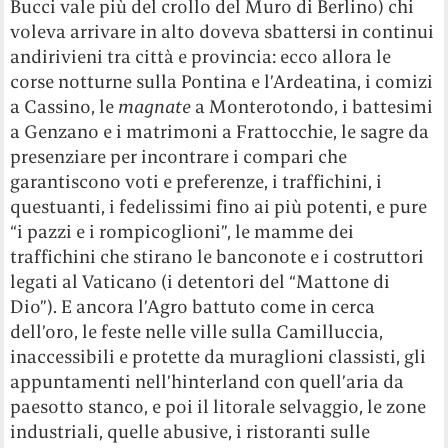
Bucci vale più del crollo del Muro di Berlino) chi
voleva arrivare in alto doveva sbattersi in continui
andirivieni tra città e provincia: ecco allora le
corse notturne sulla Pontina e l’Ardeatina, i comizi
a Cassino, le
magnate
a Monterotondo, i battesimi
a Genzano e i matrimoni a Frattocchie, le sagre da
presenziare per incontrare i compari che
garantiscono voti e preferenze, i traffichini, i
questuanti, i fedelissimi fino ai più potenti, e pure
“i pazzi e i rompicoglioni”, le mamme dei
traffichini che stirano le banconote e i costruttori
legati al Vaticano (i detentori del “Mattone di
Dio”). E ancora l’Agro battuto come in cerca
dell’oro, le feste nelle ville sulla Camilluccia,
inaccessibili e protette da muraglioni classisti, gli
appuntamenti nell’hinterland con quell’aria da
paesotto stanco, e poi il litorale selvaggio, le zone
industriali, quelle abusive, i ristoranti sulle