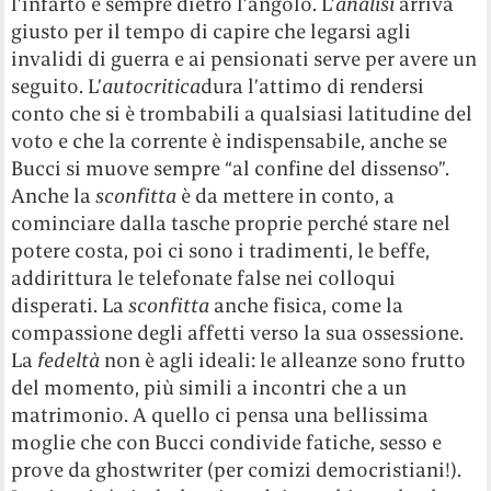
l’infarto è sempre dietro l’angolo. L’
analisi
arriva
giusto per il tempo di capire che legarsi agli
invalidi di guerra e ai pensionati serve per avere un
seguito. L’
autocritica
dura l’attimo di rendersi
conto che si è trombabili a qualsiasi latitudine del
voto e che la corrente è indispensabile, anche se
Bucci si muove sempre “al confine del dissenso”.
Anche la
sconfitta
è da mettere in conto, a
cominciare dalla tasche proprie perché stare nel
potere costa, poi ci sono i tradimenti, le beffe,
addirittura le telefonate false nei colloqui
disperati. La
sconfitta
anche fisica, come la
compassione degli affetti verso la sua ossessione.
La
fedeltà
non è agli ideali: le alleanze sono frutto
del momento, più simili a incontri che a un
matrimonio. A quello ci pensa una bellissima
moglie che con Bucci condivide fatiche, sesso e
prove da ghostwriter (per comizi democristiani!).