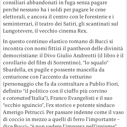
consiliari abbandonati in fuga senza pagare
perché nessuno ha i soldi per pagare le cene
elettorali, e ancora il centro con le foresterie e i
seminterrari, il teatro dei Satiri, gli scantinati sul
Lungotevere, il vecchio cinema Rex.
In questo continuo elastico romano di Bucci si
incontra con nomi fittizi il pantheon delle divinità
democristiane: il Divo Giulio Andreotti (il libro è il
corollario del film di Sorrentino), “lo squalo”
Sbardella, ex pugile e possente mascella da
centurione con l’accento da vetturino
(personaggio che fa da contraltare a Publio Fiori,
definito “il politico con il ciuffo più corvino
e
cotonato
d’Italia”), Franco Evangelisti e il suo
“occhio sguincio”, l’ex storico e potente sindaco
Amerigo Petrucci. Per passare indenne come il vaso
di coccio in mezzo a quelli di ferro l’importante –
dice Bucci- “è non vedere l’impresa nell’insieme”.