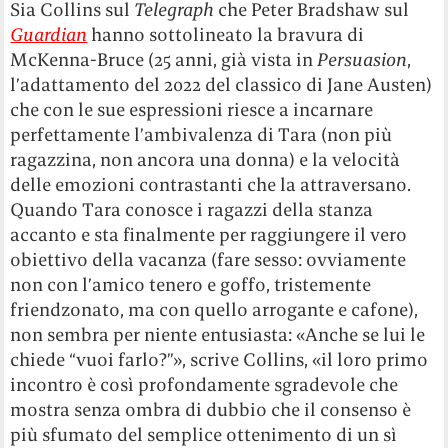
Sia Collins sul
Telegraph
che Peter Bradshaw sul
Guardian
hanno sottolineato la bravura di
McKenna-Bruce (25 anni, già vista in
Persuasion
,
l’adattamento del 2022 del classico di Jane Austen)
che con le sue espressioni riesce a incarnare
perfettamente l’ambivalenza di Tara (non più
ragazzina, non ancora una donna) e la velocità
delle emozioni contrastanti che la attraversano.
Quando Tara conosce i ragazzi della stanza
accanto e sta finalmente per raggiungere il vero
obiettivo della vacanza (fare sesso: ovviamente
non con l’amico tenero e goffo, tristemente
friendzonato, ma con quello arrogante e cafone),
non sembra per niente entusiasta: «Anche se lui le
chiede “vuoi farlo?”», scrive Collins, «il loro primo
incontro è così profondamente sgradevole che
mostra senza ombra di dubbio che il consenso è
più sfumato del semplice ottenimento di un sì