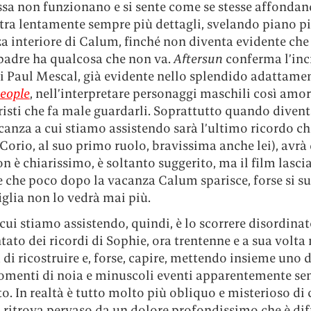
ssa non funzionano e si sente come se stesse affondand
tra lentamente sempre più dettagli, svelando piano p
a interiore di Calum, finché non diventa evidente che
padre ha qualcosa che non va.
Aftersun
conferma l’inc
di Paul Mescal, già evidente nello splendido adattame
eople
, nell’interpretare personaggi maschili così amor
tristi che fa male guardarli. Soprattutto quando diven
canza a cui stiamo assistendo sarà l’ultimo ricordo c
Corio, al suo primo ruolo, bravissima anche lei), avrà 
n è chiarissimo, è soltanto suggerito, ma il film lasci
 che poco dopo la vacanza Calum sparisce, forse si su
figlia non lo vedrà mai più.
cui stiamo assistendo, quindi, è lo scorrere disordinat
to dei ricordi di Sophie, ora trentenne e a sua volta
 di ricostruire e, forse, capire, mettendo insieme uno
momenti di noia e minuscoli eventi apparentemente se
to. In realtà è tutto molto più obliquo e misterioso di c
 ritrova pervaso da un dolore profondissimo che è diff