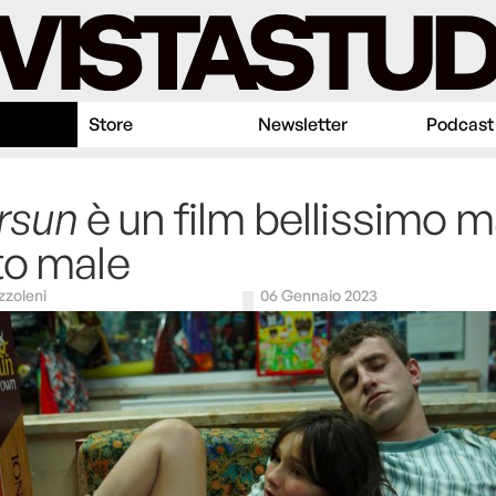
Store
Newsletter
Podcast
rsun
è un film bellissimo m
to male
zzoleni
06 Gennaio 2023