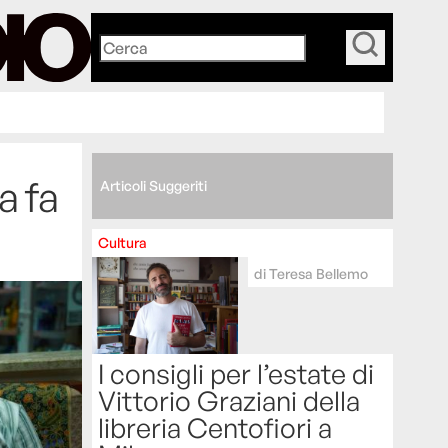
_
a fa
Articoli Suggeriti
Cultura
di
Teresa Bellemo
I consigli per l’estate di
Vittorio Graziani della
libreria Centofiori a