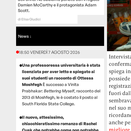
Damien McCarthy e il protagonista Adam
Scott.
di
Elisa Giudici
News ↓
18:50 VENERDÌ 7 AGOSTO 2026
Intervist
conferma 
Una professoressa universitaria è stata
spiega i
licenziata per aver letto e spiegato ai
possiede 
suoi studenti un racconto di Ottessa
Moshfegh
È successo a Vinita
registraz
Prabhakar:
Bettering Myself
, racconto del
fuori da
2013 di Moshfegh, le è costato il posto al
sembrava 
South Florida State College.
nel suo 
ricordan
Il nuovo, attesissimo,
anche per
chiacchieratissimo romanzo di Rachel
migliore
Cusk che potrebbe come non potrebbe