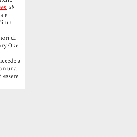
mes
, «è
a e
di un
iori di
ory Oke,
uccede a
con una
i essere