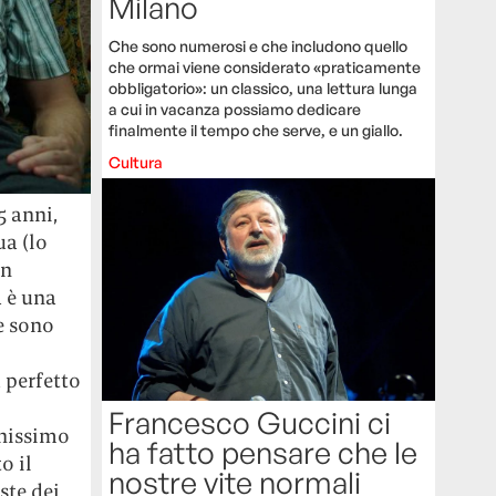
Milano
Che sono numerosi e che includono quello
che ormai viene considerato «praticamente
obbligatorio»: un classico, una lettura lunga
a cui in vacanza possiamo dedicare
finalmente il tempo che serve, e un giallo.
Cultura
5 anni,
ua (lo
on
a è una
te sono
 perfetto
Francesco Guccini ci
enissimo
ha fatto pensare che le
o il
nostre vite normali
iste dei