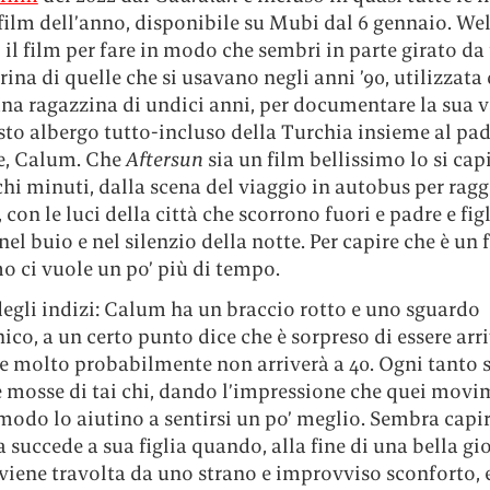
film dell’anno, disponibile su Mubi dal 6 gennaio. Wel
 il film per fare in modo che sembri in parte girato da
ina di quelle che si usavano negli anni ’90, utilizzata
una ragazzina di undici anni, per documentare la sua 
to albergo tutto-incluso della Turchia insieme al pad
e, Calum. Che
Aftersun
sia un film bellissimo lo si cap
hi minuti, dalla scena del viaggio in autobus per rag
, con le luci della città che scorrono fuori e padre e fig
el buio e nel silenzio della notte. Per capire che è un 
mo ci vuole un po’ più di tempo.
egli indizi: Calum ha un braccio rotto e uno sguardo
co, a un certo punto dice che è sorpreso di essere arri
e molto probabilmente non arriverà a 40. Ogni tanto s
e mosse di tai chi, dando l’impressione che quei movi
modo lo aiutino a sentirsi un po’ meglio. Sembra capi
 succede a sua figlia quando, alla fine di una bella gi
viene travolta da uno strano e improvviso sconforto, 