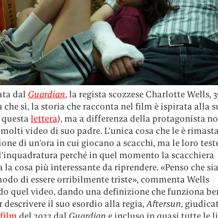
ata dal
Guardian
, la regista scozzese Charlotte Wells, 3
che sì, la storia che racconta nel film è ispirata alla s
n questa
lettera
), ma a differenza della protagonista n
molti video di suo padre. L’unica cosa che le è rimast
ione di un’ora in cui giocano a scacchi, ma le loro tes
ll’inquadratura perché in quel momento la scacchiera
la cosa più interessante da riprendere. «Penso che sia
modo di essere orribilmente triste», commenta Wells
do quel video, dando una definizione che funziona b
 descrivere il suo esordio alla regia,
Aftersun
, giudicat
 film
del 2022 dal
Guardian
e incluso in quasi tutte le l