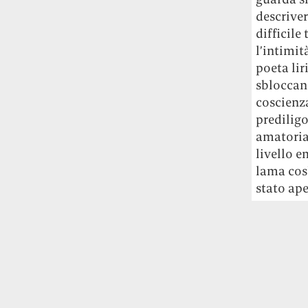
Rossi, per provare a sfuggire alle
descriver
tendenze dettate da Instagram anche
difficile
sulla ristorazione.
l’intimit
poeta lir
Il Pentagono ha improvvisamente
sbloccand
cambiato il modo in cui conta i morti e i
feriti nella guerra in Iran
Pare su
coscienza
richiesta diretta dalla Casa Bianca.
predilig
Risultato: 4 morti "in meno" e circa 600
amatorial
feriti in più.
livello e
lama così
Fred Again ha passato 50 ore
stato ape
consecutive in livestream su YouTube
per completare il suo nuovo mixtape
Lo
ha fatto insieme al collettivo LATIN
MAFIA, registrato tutto a Città del
Messico e intitolato (didascalicamente
ma efficacemente) 9 months & 50 hours.