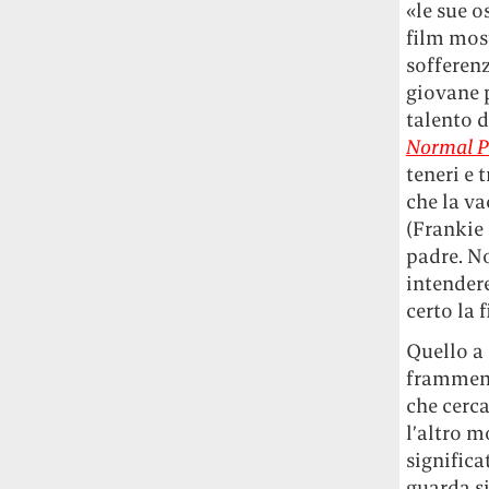
«le sue o
studia le marmotte ha aperto un canale
film mos
OnlyFans tutto dedicato alle marmotte
sofferenz
OnlyMarms (si chiama proprio così) è
gratuito, pubblica «contenuti non
giovane 
censurati di marmotte dalle Montagne
talento 
Rocciose» e accetta mance per la buona
Normal P
causa della scienza.
teneri e 
che la va
Le ondate di caldo potrebbero far
(Frankie 
aumentare il prezzo del cibo più della
padre. No
guerra in Iran e della crisi nello Stretto
intendere
di Hormuz
Addirittura un punto
percentuale di inflazione alimentare in
certo la 
più, un aumento del costo del cibo che
Quello a 
nel 2027 rischia di arrivare al 3 per cento.
frammenta
che cerca
Il ristorante Trippa ha tolto dal menù i
suoi due piatti più celebri perché troppe
l’altro 
persone prendevano solo quelli per
significa
fotografarli
L'ha spiegato lo chef Diego
guarda si