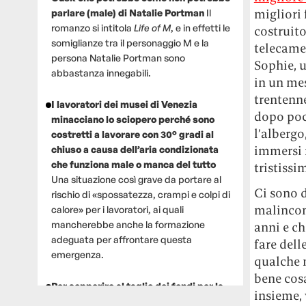
migliori 
parlare (male) di Natalie Portman
Il
romanzo si intitola
Life of M
, e in effetti le
costruito
somiglianze tra il personaggio M e la
telecamer
persona Natalie Portman sono
Sophie, 
abbastanza innegabili.
in un mes
trentenn
I lavoratori dei musei di Venezia
dopo poc
minacciano lo sciopero perché sono
l’albergo
costretti a lavorare con 30° gradi al
immersi n
chiuso a causa dell’aria condizionata
che funziona male o manca del tutto
tristissi
Una situazione così grave da portare al
Ci sono d
rischio di «spossatezza, crampi e colpi di
malinconi
calore» per i lavoratori, ai quali
mancherebbe anche la formazione
anni e ch
adeguata per affrontare questa
fare dell
emergenza.
qualche 
bene cosa
Per sopperire al taglio dei fondi per la
insieme, 
ricerca, un gruppo di scienziati che