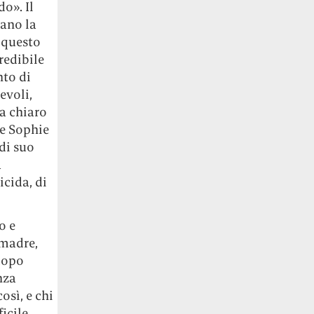
o». Il
iano la
 questo
redibile
nto di
evoli,
ta chiaro
he Sophie
di suo
a
icida, di
o e
 madre,
 dopo
nza
osì, e chi
icile