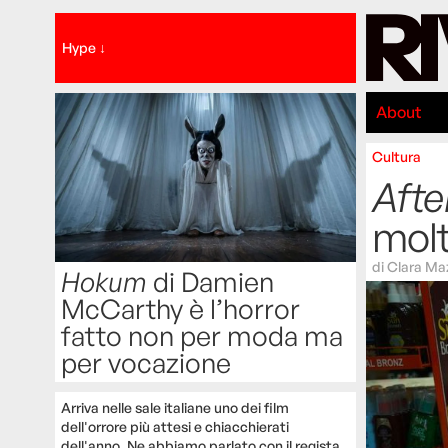
Hype ↓
About
Cultura
Afte
mol
di
Clara Ma
Hokum
di Damien
McCarthy è l’horror
fatto non per moda ma
per vocazione
Arriva nelle sale italiane uno dei film
dell'orrore più attesi e chiacchierati
dell'anno. Ne abbiamo parlato con il regista