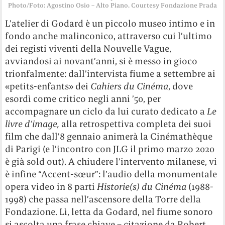
Photo/Foto: Agostino Osio – Alto Piano. Courtesy Fondazione Prada
L’atelier di Godard è un piccolo museo intimo e in
fondo anche malinconico, attraverso cui l’ultimo
dei registi viventi della Nouvelle Vague,
avviandosi ai novant’anni, si è messo in gioco
trionfalmente: dall’intervista fiume a settembre ai
«petits-enfants» dei
Cahiers du Cinéma
, dove
esordì come critico negli anni ’50, per
accompagnare un ciclo da lui curato dedicato a
Le
livre d’image,
alla retrospettiva completa dei suoi
film che dall’8 gennaio animerà la Cinémathèque
di Parigi (e l’incontro con JLG il primo marzo 2020
è già sold out). A chiudere l’intervento milanese, vi
è infine “Accent-sœur”: l’audio della monumentale
opera video in 8 parti
Historie(s) du Cinéma
(1988-
1998) che passa nell’ascensore della Torre della
Fondazione. Lì, letta da Godard, nel fiume sonoro
si ascolta una frase chiave – citazione da Robert