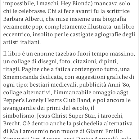
impossibile, I maschi, Hey Bionda) mancava solo
chi le celebrasse. Chi si fece avanti fu la scrittrice
Barbara Alberti, che mise insieme una biografia
veramente pop, completamente illustrata, un libro
eccentrico, insolito per le castigate agiografie degli
artisti italiani.
Il libro è un enorme tazebao fuori tempo massimo,
un collage di disegni, foto, citazioni, dipinti,
ritagli. Pagine che a fatica contengono tutto, una
Smemoranda dedicata, con suggestioni grafiche di
ogni tipo: bestiari medievali, pubblicità Anni ’80,
collage alternativi, l’immancabile omaggio aSgt.
Pepper’s Lonely Hearts Club Band, e poi ancora le
avanguardie dei primi del secolo, il
simbolismo, Jesus Christ Super Star, i tarocchi,
Brecht. C’è dentro anche la psichedelia alternativa
di Ma l’amor mio non muore di Gianni Emilio
Simonetti (ieri Arcana, oggi Derive Approdi), solo