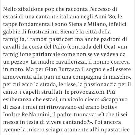
Nello zibaldone pop che racconta l’eccesso di
estasi di una cantante italiana negli Anni ’80, le
tappe fondamentali sono Siena e Milano, infelici
gabbie di frustrazioni. Siena è la città della
famiglia, i famosi pasticceri ma anche padroni di
cavalli da corsa del Palio (contrada dell’Oca), «un
famiglione patriarcale come non se ve vedeva da
un pezzo». La madre cavallerizza, il nonno correva
in moto. Ma per Gian Burrasca il sogno è «di essere
annoverata alla pari in una compagnia di maschi»,
per cui ecco la strada, le risse, la passionaccia per il
canto, i capelli struffati, le provocazioni. Più
esuberanza che estasi, un vicolo cieco: «Scappavo
di casa, i miei mi ritrovavano ed erano botte»
Inoltre Re Nannini, il padre, tuonava: «O che ti sei
messa in testa di vivere cantando?». Poi ancora
17enne la misero sciaguratamente all’impastatrice