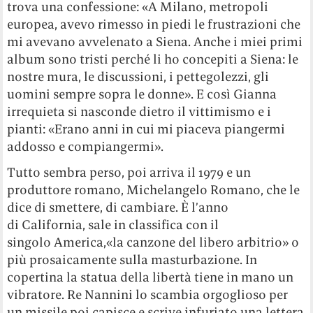
trova una confessione: «A Milano, metropoli
europea, avevo rimesso in piedi le frustrazioni che
mi avevano avvelenato a Siena. Anche i miei primi
album sono tristi perché li ho concepiti a Siena: le
nostre mura, le discussioni, i pettegolezzi, gli
uomini sempre sopra le donne». E così Gianna
irrequieta si nasconde dietro il vittimismo e i
pianti: «Erano anni in cui mi piaceva piangermi
addosso e compiangermi».
Tutto sembra perso, poi arriva il 1979 e un
produttore romano, Michelangelo Romano, che le
dice di smettere, di cambiare. È l’anno
di California, sale in classifica con il
singolo America,«la canzone del libero arbitrio» o
più prosaicamente sulla masturbazione. In
copertina la statua della libertà tiene in mano un
vibratore. Re Nannini lo scambia orgoglioso per
un missile poi capisce e scrive infuriato una lettera