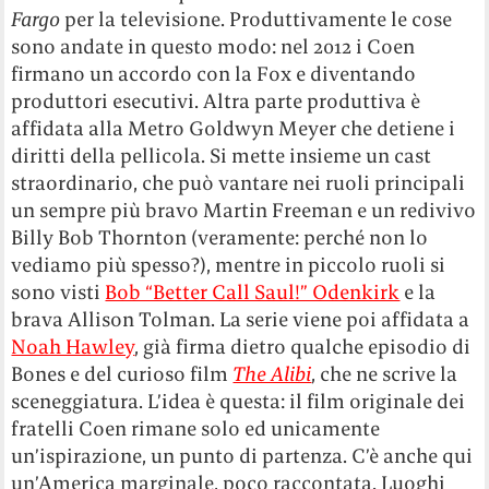
Fargo
per la televisione. Produttivamente le cose
sono andate in questo modo: nel 2012 i Coen
firmano un accordo con la Fox e diventando
produttori esecutivi. Altra parte produttiva è
affidata alla Metro Goldwyn Meyer che detiene i
diritti della pellicola. Si mette insieme un cast
straordinario, che può vantare nei ruoli principali
un sempre più bravo Martin Freeman e un redivivo
Billy Bob Thornton (veramente: perché non lo
vediamo più spesso?), mentre in piccolo ruoli si
sono visti
Bob “Better Call Saul!” Odenkirk
e la
brava Allison Tolman. La serie viene poi affidata a
Noah Hawley
, già firma dietro qualche episodio di
Bones e del curioso film
The Alibi
, che ne scrive la
sceneggiatura. L’idea è questa: il film originale dei
fratelli Coen rimane solo ed unicamente
un’ispirazione, un punto di partenza. C’è anche qui
un’America marginale, poco raccontata. Luoghi