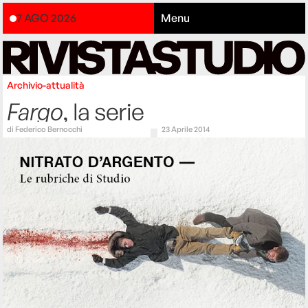
7 AGO 2026
Menu
Archivio-attualità
Fargo
, la serie
di
Federico Bernocchi
23 Aprile 2014