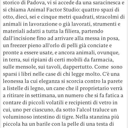
storico di Padova, vi si accede da una saracinesca e
si chiama Animal Factor Studio: quattro spazi di
otto, dieci, sei e cinque metri quadrati, stracolmi di
animali in lavorazione o già lavorati, strumenti e
materiali adatti a tutta la filiera, partendo
dall’incisione fino ad arrivare alla messa in posa,
un freezer pieno all’orlo di pelli già conciate e
pronte a essere usate, e ancora animali, ovunque,
in terra, sui ripiani di certi mobili da farmacia,
sulle mensole, sui tavoli, dappertutto. Come sono
sparsi i libri nelle case di chi legge molto. C’è una
leonessa la cui eleganza si scorcia contro la parete
a listelle di legno, un cane che il proprietario verrà
a ritirare in settimana, un numero che si fa fatica a
contare di piccoli volatili e recipienti di vetro in
cui, uno per ciascuno, da sotto l’alcol traluce un
voluminoso intestino di tigre. Nella stanzina più
piccola ha un barile con la pelle di una testa di