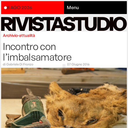
8 AGO 2026
Menu
Archivio-attualità
Incontro con
l’imbalsamatore
di
Gabriele Di Fronzo
07 Giugno 2016