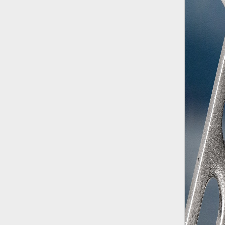
Rossi, per provare a sfuggire alle
tendenze dettate da Instagram anche
sulla ristorazione.
Il Pentagono ha improvvisamente
cambiato il modo in cui conta i morti e i
feriti nella guerra in Iran
Pare su
richiesta diretta dalla Casa Bianca.
Risultato: 4 morti "in meno" e circa 600
feriti in più.
Fred Again ha passato 50 ore
consecutive in livestream su YouTube
per completare il suo nuovo mixtape
Lo
ha fatto insieme al collettivo LATIN
MAFIA, registrato tutto a Città del
Messico e intitolato (didascalicamente
ma efficacemente) 9 months & 50 hours.