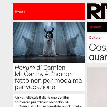
Hype ↓
About
Cultura
Cosa
quan
Hokum
di Damien
McCarthy è l’horror
fatto non per moda ma
per vocazione
Arriva nelle sale italiane uno dei film
dell'orrore più attesi e chiacchierati
dell'anno. Ne abbiamo parlato con il regista