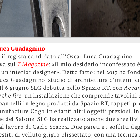
Luca Guadagnino
, il regista candidato all’Oscar Luca Guadagnino
va sul
T Magazine
: «Il mio desiderio inconfessato 
e un interior designer». Detto fatto: nel 2017 ha fon
uca Guadagnino, studio di architettura d’interni c
Il 6 giugno SLG debutta nello Spazio RT, con
Accan
 the fire
, un’installazione che comprende tavolini 
pannelli in legno prodotti da Spazio RT, tappeti pr
nufacture Cogolin e tanti altri oggetti preziosi. In
e del Salone, SLG ha realizzato anche due aree liv
al lavoro di Carlo Scarpa. Due pareti e i soffitti deg
estiti di velluto grigio plissettato, con una tecnica