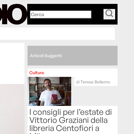
_
Articoli Suggeriti
Cultura
di
Teresa Bellemo
I consigli per l’estate di
Vittorio Graziani della
libreria Centofiori a