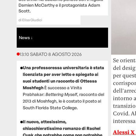
Damien McCarthy e il protagonista Adam
Scott.
di
Elisa Giudici
News ↓
13:10 SABATO 8 AGOSTO 2026
Se orient
del desig
Una professoressa universitaria è stata
licenziata per aver letto e spiegato ai
per quest
suoi studenti un racconto di Ottessa
corrispo
Moshfegh
È successo a Vinita
dell’arr
Prabhakar:
Bettering Myself
, racconto del
intorno 
2013 di Moshfegh, le è costato il posto al
transizio
South Florida State College.
Covid. A
interessa
Il nuovo, attesissimo,
chiacchieratissimo romanzo di Rachel
Alessi X
Cusk che potrebbe come non potrebbe