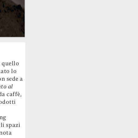
è quello
dato lo
on sede a
to al
da caffè,
odotti
ing
li spazi
 nota