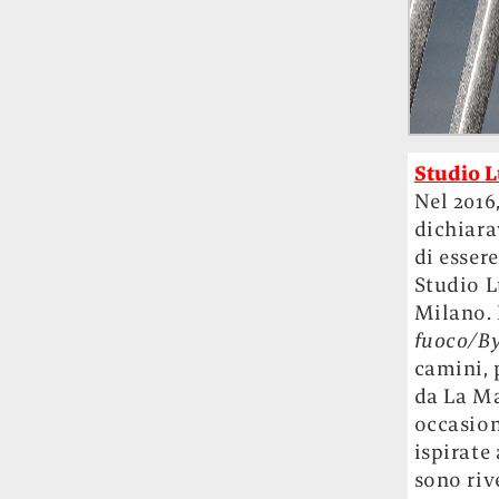
Studio 
Nel 2016
dichiara
di esser
Studio L
Milano. 
fuoco/By
camini, 
da La Ma
occasion
ispirate 
sono riv