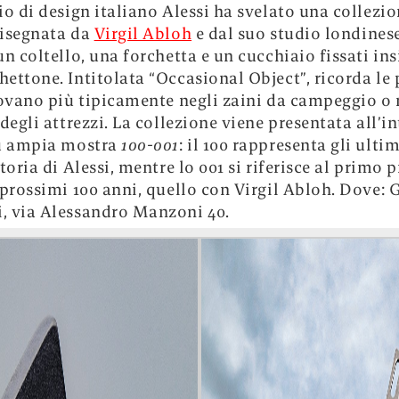
io di design italiano Alessi ha svelato una collezio
disegnata da
Virgil Abloh
e dal suo studio londines
un coltello, una forchetta e un cucchiaio fissati in
ettone. Intitolata “Occasional Object”, ricorda le
rovano più tipicamente negli zaini da campeggio o 
 degli attrezzi. La collezione viene presentata all’i
iù ampia mostra
100-001
: il 100 rappresenta gli ultim
toria di Alessi, mentre lo 001 si riferisce al primo 
 prossimi 100 anni, quello con Virgil Abloh. Dove:
G
, via Alessandro Manzoni 40.