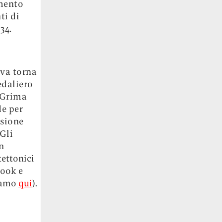
imento
ti di
34.
ova torna
edaliero
 Grima
de per
isione
Gli
on
tettonici
book e
avamo
qui
).