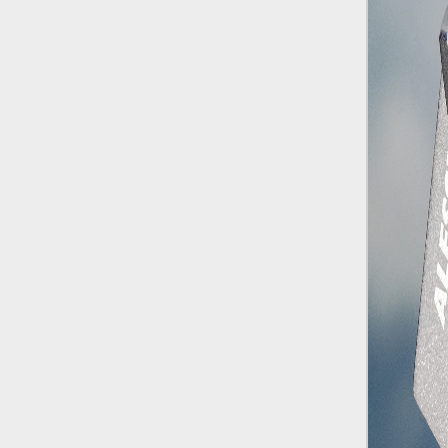
studia le marmotte ha aperto un canale
OnlyFans tutto dedicato alle marmotte
OnlyMarms (si chiama proprio così) è
gratuito, pubblica «contenuti non
censurati di marmotte dalle Montagne
Rocciose» e accetta mance per la buona
causa della scienza.
Le ondate di caldo potrebbero far
aumentare il prezzo del cibo più della
guerra in Iran e della crisi nello Stretto
di Hormuz
Addirittura un punto
percentuale di inflazione alimentare in
più, un aumento del costo del cibo che
nel 2027 rischia di arrivare al 3 per cento.
Il ristorante Trippa ha tolto dal menù i
suoi due piatti più celebri perché troppe
persone prendevano solo quelli per
fotografarli
L'ha spiegato lo chef Diego