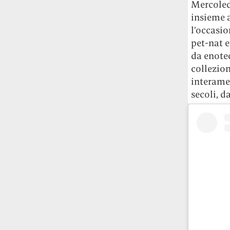
Mercoledì
insieme 
l’occasio
pet-nat e
da enote
collezion
interamen
secoli, d