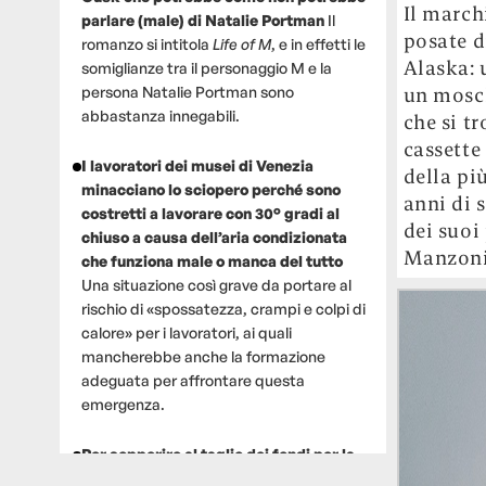
Il march
parlare (male) di Natalie Portman
Il
posate 
romanzo si intitola
Life of M
, e in effetti le
Alaska: 
somiglianze tra il personaggio M e la
persona Natalie Portman sono
un mosch
abbastanza innegabili.
che si t
cassette
I lavoratori dei musei di Venezia
della p
minacciano lo sciopero perché sono
anni di s
costretti a lavorare con 30° gradi al
dei suoi
chiuso a causa dell’aria condizionata
Manzoni
che funziona male o manca del tutto
Una situazione così grave da portare al
rischio di «spossatezza, crampi e colpi di
calore» per i lavoratori, ai quali
mancherebbe anche la formazione
adeguata per affrontare questa
emergenza.
Per sopperire al taglio dei fondi per la
ricerca, un gruppo di scienziati che