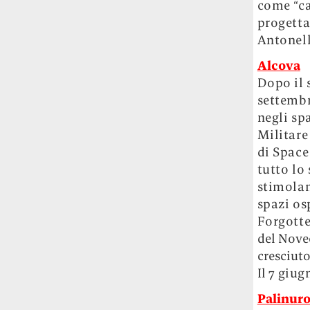
come “ca
progetta
Antonell
Alcova
Dopo il 
settembr
negli sp
Militare
di Space
tutto lo
stimolan
spazi os
Forgotte
del Nove
cresciut
Il
7 giug
Palinuro