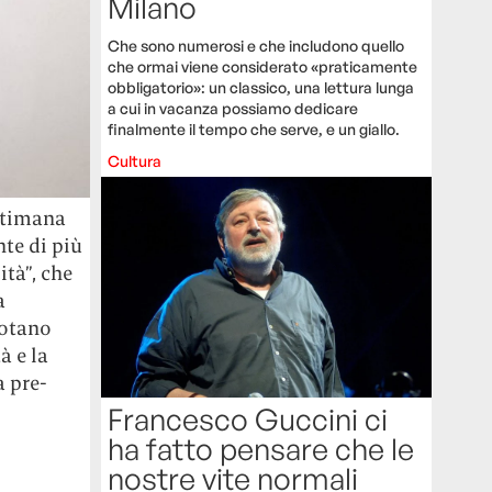
Milano
Che sono numerosi e che includono quello
che ormai viene considerato «praticamente
obbligatorio»: un classico, una lettura lunga
a cui in vacanza possiamo dedicare
finalmente il tempo che serve, e un giallo.
Cultura
ettimana
te di più
ità”, che
a
uotano
à e la
a pre-
Francesco Guccini ci
ha fatto pensare che le
nostre vite normali