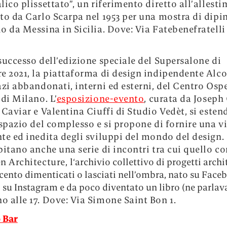
lico plissettato”, un riferimento diretto all’allest
to da Carlo Scarpa nel 1953 per una mostra di dipin
o da Messina in Sicilia. Dove: Via Fatebenefratelli 
successo dell’edizione speciale del Supersalone di
e 2021, la piattaforma di design indipendente Alc
azi abbandonati, interni ed esterni, del Centro Osp
 di Milano. L’
esposizione-evento
, curata da Joseph
 Caviar e Valentina Ciuffi di Studio Vedèt, si esten
 spazio del complesso e si propone di fornire una v
te ed inedita degli sviluppi del mondo del design. 
pitano anche una serie di incontri tra cui quello c
n Architecture, l
‘archivio collettivo di progetti archi
cento dimenticati o lasciati nell’ombra, nato su Face
o su Instagram e da poco diventato un libro (ne parl
no alle 17. Dove: Via Simone Saint Bon 1.
 Bar