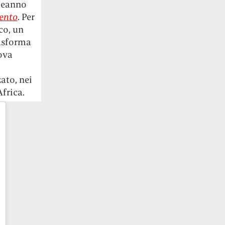
pleanno
ento
. Per
co, un
rasforma
ova
ato, nei
Africa.