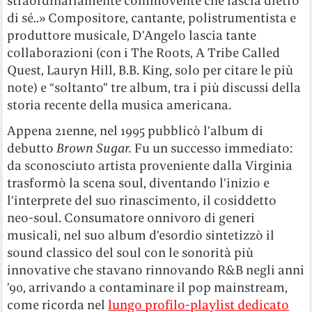
straordinariamente commovente che lascia dietro
di sé..» Compositore, cantante, polistrumentista e
produttore musicale, D’Angelo lascia tante
collaborazioni (con i The Roots, A Tribe Called
Quest, Lauryn Hill, B.B. King, solo per citare le più
note) e “soltanto” tre album, tra i più discussi della
storia recente della musica americana.
Appena 21enne, nel 1995 pubblicò l’album di
debutto
Brown Sugar.
Fu un successo immediato:
da sconosciuto artista proveniente dalla Virginia
trasformò la scena soul, diventando l’inizio e
l’interprete del suo rinascimento, il cosiddetto
neo-soul. Consumatore onnivoro di generi
musicali, nel suo album d’esordio sintetizzò il
sound classico del soul con le sonorità più
innovative che stavano rinnovando R&B negli anni
’90, arrivando a contaminare il pop mainstream,
come ricorda nel
lungo profilo-playlist dedicato