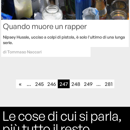
Quando muore un rapper
Nipsey Hussle, ucciso a colpi di pistola, è solo l'ultimo di una lunga
serie.
di
Tommaso Naccari
«
...
245
246
247
248
249
...
281
Le cose di cui si parla,
più tutto il resto.