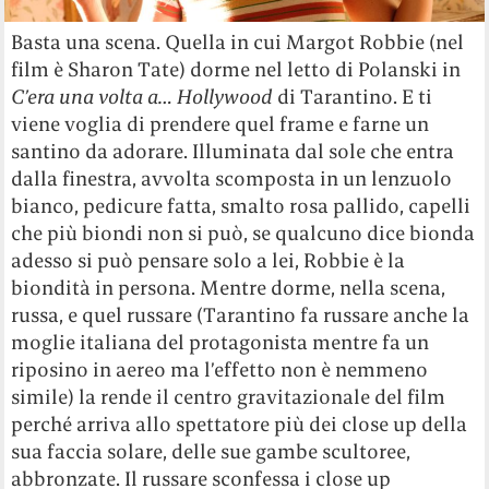
Basta una scena. Quella in cui Margot Robbie (nel
film è Sharon Tate) dorme nel letto di Polanski in
C’era una volta a… Hollywood
di Tarantino. E ti
viene voglia di prendere quel frame e farne un
santino da adorare. Illuminata dal sole che entra
dalla finestra, avvolta scomposta in un lenzuolo
bianco, pedicure fatta, smalto rosa pallido, capelli
che più biondi non si può, se qualcuno dice bionda
adesso si può pensare solo a lei, Robbie è la
biondità in persona. Mentre dorme, nella scena,
russa, e quel russare (Tarantino fa russare anche la
moglie italiana del protagonista mentre fa un
riposino in aereo ma l’effetto non è nemmeno
simile) la rende il centro gravitazionale del film
perché arriva allo spettatore più dei close up della
sua faccia solare, delle sue gambe scultoree,
abbronzate. Il russare sconfessa i close up