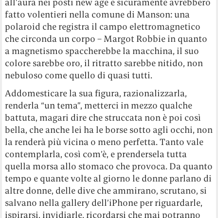
all’aura nei posti new age e sicuramente avrebbero
fatto volentieri nella comune di Manson: una
polaroid che registra il campo elettromagnetico
che circonda un corpo – Margot Robbie in quanto
a magnetismo spaccherebbe la macchina, il suo
colore sarebbe oro, il ritratto sarebbe nitido, non
nebuloso come quello di quasi tutti.
Addomesticare la sua figura, razionalizzarla,
renderla “un tema”, metterci in mezzo qualche
battuta, magari dire che struccata non è poi così
bella, che anche lei ha le borse sotto agli occhi, non
la renderà più vicina o meno perfetta. Tanto vale
contemplarla, così com’è, e prendersela tutta
quella morsa allo stomaco che provoca. Da quanto
tempo e quante volte al giorno le donne parlano di
altre donne, delle dive che ammirano, scrutano, si
salvano nella gallery dell’iPhone per riguardarle,
ispirarsi, invidiarle, ricordarsi che mai potranno