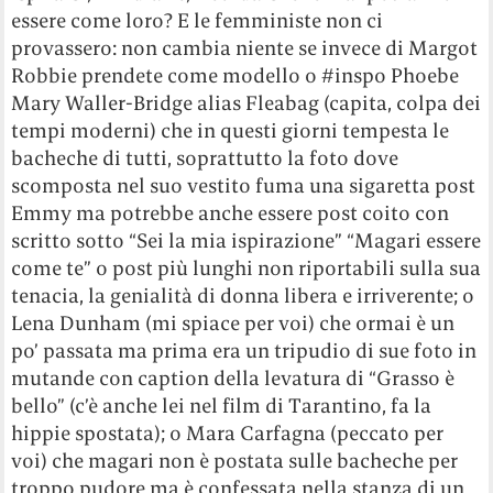
essere come loro? E le femministe non ci
provassero: non cambia niente se invece di Margot
Robbie prendete come modello o #inspo Phoebe
Mary Waller-Bridge alias Fleabag (capita, colpa dei
tempi moderni) che in questi giorni tempesta le
bacheche di tutti, soprattutto la foto dove
scomposta nel suo vestito fuma una sigaretta post
Emmy ma potrebbe anche essere post coito con
scritto sotto “Sei la mia ispirazione” “Magari essere
come te” o post più lunghi non riportabili sulla sua
tenacia, la genialità di donna libera e irriverente; o
Lena Dunham (mi spiace per voi) che ormai è un
po’ passata ma prima era un tripudio di sue foto in
mutande con caption della levatura di “Grasso è
bello” (c’è anche lei nel film di Tarantino, fa la
hippie spostata); o Mara Carfagna (peccato per
voi) che magari non è postata sulle bacheche per
troppo pudore ma è confessata nella stanza di un