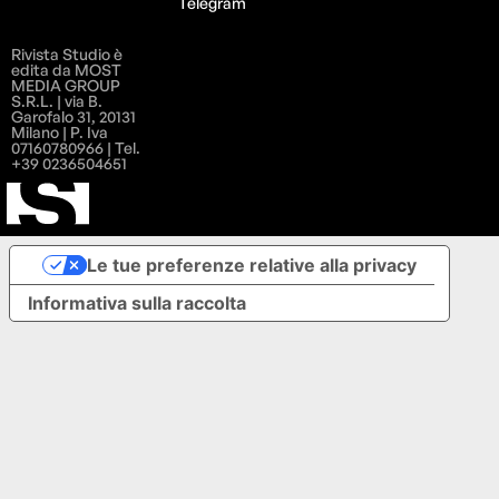
Telegram
Rivista Studio è
edita da MOST
MEDIA GROUP
S.R.L. | via B.
Garofalo 31, 20131
Milano | P. Iva
07160780966 | Tel.
+39 0236504651
Le tue preferenze relative alla privacy
Informativa sulla raccolta