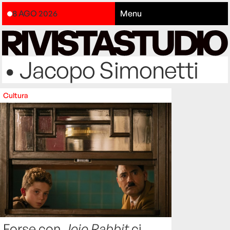
8 AGO 2026
Menu
• Jacopo Simonetti
Cultura
Forse con
Jojo Rabbit
ci