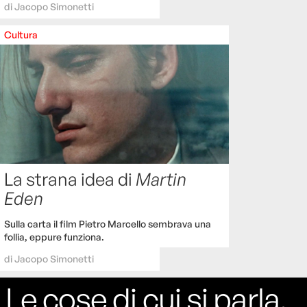
di
Jacopo Simonetti
Cultura
La strana idea di
Martin
Eden
Sulla carta il film Pietro Marcello sembrava una
follia, eppure funziona.
di
Jacopo Simonetti
Le cose di cui si parla,