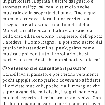
In particolare la spinta a uscire dal guscio è
avvenuta nel ’77, ’78, con lo stimolo anche
musicale della scoperta del punk. Fino a quel
momento covavo l’idea di una carriera da
disegnatore, affascinato dai fumetti della
Marvel, che all’epoca in Italia erano ancora
della casa editrice Corno, i supereroi dell’epoca:
Daredevil, l’Uomo Ragno… E poi sono uscito dal
guscio imbattendomi nel punk, prima come
musica e poi con tutto il corollario che si
portava dietro. Anzi, che non si portava dietro!
ⓢ
Nel senso che cancellava il passato?
Cancellava il passato, e poi c’erano veramente
pochi appigli iconografici: dovevamo affidarci
alle riviste musicali, poche, e all’immagine che
si portavano dietro i dischi, i 45 giri, non c’era
modo di reperire altre informazioni visive. Con
il libro in mano ho capito meglio anche di aver