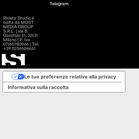
Telegram
Rivista Studio è
edita da MOST
MEDIA GROUP
S.R.L. | via B.
Garofalo 31, 20131
Milano | P. Iva
07160780966 | Tel.
+39 0236504651
Le tue preferenze relative alla privacy
Informativa sulla raccolta