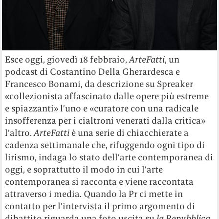
Esce oggi, giovedì 18 febbraio,
ArteFatti
, un
podcast di Costantino Della Gherardesca e
Francesco Bonami, da descrizione su Spreaker
«collezionista affascinato dalle opere più estreme
e spiazzanti» l’uno e «curatore con una radicale
insofferenza per i cialtroni venerati dalla critica»
l’altro.
ArteFatti
è una serie di chiacchierate a
cadenza settimanale che, rifuggendo ogni tipo di
lirismo, indaga lo stato dell’arte contemporanea di
oggi, e soprattutto il modo in cui l’arte
contemporanea si racconta e viene raccontata
attraverso i media. Quando la Pr ci mette in
contatto per l’intervista il primo argomento di
dibattito riguarda una foto uscita su
la Repubblica