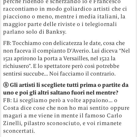
perché ridendo e scherzando io e Francesco
raccontiamo in modo goliardico artisti che ci
piacciono o meno, mentre i media italiani, la
maggior parte delle riviste o i telegiornali
parlano solo di Banksy.
FB: Tocchiamo con delicatezza le date, cosa che
non faceva il compianto D’Averio. Lui diceva “Nel
1521 aprirono la porta a Versailles, nel 1522 la
richiusero”. E lo spettatore però così potrebbe
sentirsi succube… Noi facciamo il contrario.
ⓢ
Gli artisti li scegliete tutti prima o partite da
uno e poi gli altri saltano fuori nel mentre?
FB: Li scegliamo però a volte appaiono… o
Costa dice cose che non ho mai sentito oppure
magari a me viene in mente il famoso Carlo
Zinelli, pilastro sconosciuto, e voi rimanete
sconcertati.