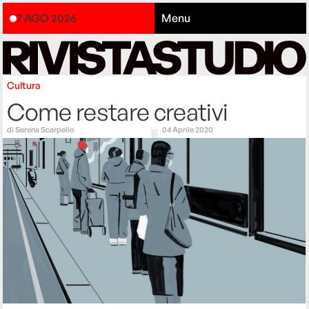
7 AGO 2026
Menu
Cultura
Come restare creativi
di
Serena Scarpello
04 Aprile 2020