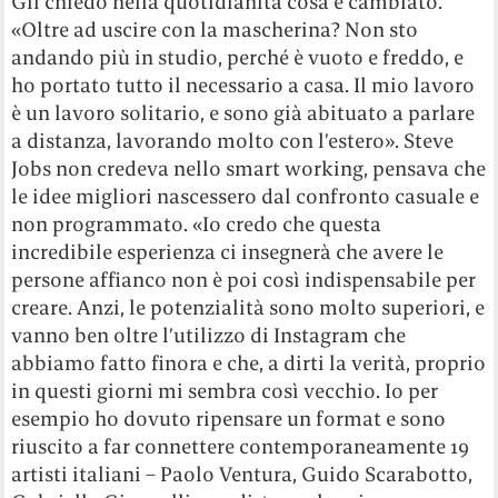
Gli chiedo nella quotidianità cosa è cambiato.
«Oltre ad uscire con la mascherina? Non sto
andando più in studio, perché è vuoto e freddo, e
ho portato tutto il necessario a casa. Il mio lavoro
è un lavoro solitario, e sono già abituato a parlare
a distanza, lavorando molto con l’estero». Steve
Jobs non credeva nello smart working, pensava che
le idee migliori nascessero dal confronto casuale e
non programmato. «Io credo che questa
incredibile esperienza ci insegnerà che avere le
persone affianco non è poi così indispensabile per
creare. Anzi, le potenzialità sono molto superiori, e
vanno ben oltre l’utilizzo di Instagram che
abbiamo fatto finora e che, a dirti la verità, proprio
in questi giorni mi sembra così vecchio. Io per
esempio ho dovuto ripensare un format e sono
riuscito a far connettere contemporaneamente 19
artisti italiani – Paolo Ventura, Guido Scarabotto,