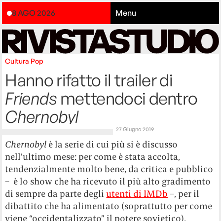
8 AGO 2026
Menu
Cultura
Pop
Hanno rifatto il trailer di
Friends
mettendoci dentro
Chernobyl
27 Giugno 2019
Chernobyl
è la serie di cui più si è discusso
nell’ultimo mese: per come è stata accolta,
tendenzialmente molto bene, da critica e pubblico
– è lo show che ha ricevuto il più alto gradimento
di sempre da parte degli
utenti di IMDb
–, per il
dibattito che ha alimentato (soprattutto per come
viene “occidentalizzato” il potere sovietico),