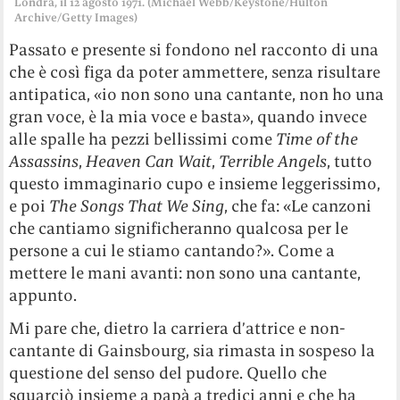
Londra, il 12 agosto 1971. (Michael Webb/Keystone/Hulton
Archive/Getty Images)
Passato e presente si fondono nel racconto di una
che è così figa da poter ammettere, senza risultare
antipatica, «io non sono una cantante, non ho una
gran voce, è la mia voce e basta», quando invece
alle spalle ha pezzi bellissimi come
Time of the
Assassins
,
Heaven Can Wait
,
Terrible Angels
, tutto
questo immaginario cupo e insieme leggerissimo,
e poi
The Songs That We Sing
, che fa: «Le canzoni
che cantiamo significheranno qualcosa per le
persone a cui le stiamo cantando?». Come a
mettere le mani avanti: non sono una cantante,
appunto.
Mi pare che, dietro la carriera d’attrice e non-
cantante di Gainsbourg, sia rimasta in sospeso la
questione del senso del pudore. Quello che
squarciò insieme a papà a tredici anni e che ha