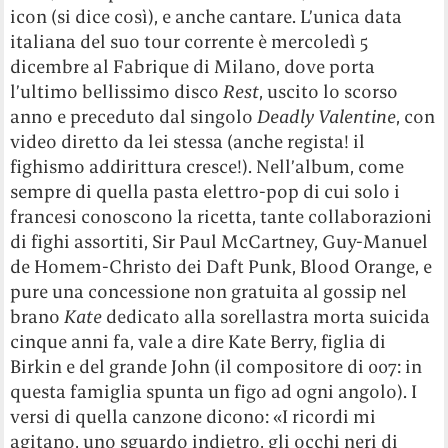
icon (si dice così), e anche cantare. L’unica data
italiana del suo tour corrente è mercoledì 5
dicembre al Fabrique di Milano, dove porta
l’ultimo bellissimo disco
Rest
, uscito lo scorso
anno e preceduto dal singolo
Deadly Valentine
, con
video diretto da lei stessa (anche regista! il
fighismo addirittura cresce!). Nell’album, come
sempre di quella pasta elettro-pop di cui solo i
francesi conoscono la ricetta, tante collaborazioni
di fighi assortiti, Sir Paul McCartney, Guy-Manuel
de Homem-Christo dei Daft Punk, Blood Orange, e
pure una concessione non gratuita al gossip nel
brano
Kate
dedicato alla sorellastra morta suicida
cinque anni fa, vale a dire Kate Berry, figlia di
Birkin e del grande John (il compositore di 007: in
questa famiglia spunta un figo ad ogni angolo). I
versi di quella canzone dicono: «I ricordi mi
agitano, uno sguardo indietro, gli occhi neri di