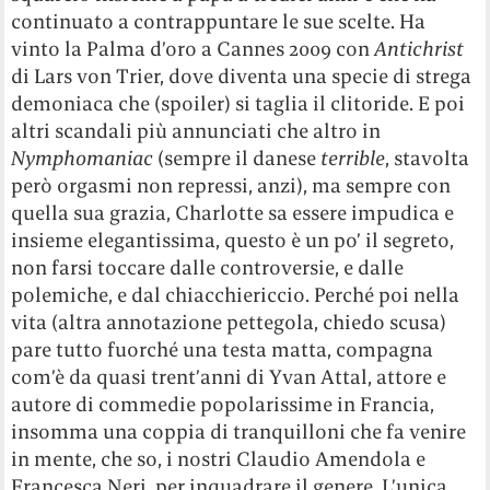
continuato a contrappuntare le sue scelte. Ha
vinto la Palma d’oro a Cannes 2009 con
Antichrist
di Lars von Trier, dove diventa una specie di strega
demoniaca che (spoiler) si taglia il clitoride. E poi
altri scandali più annunciati che altro in
Nymphomaniac
(sempre il danese
terrible
, stavolta
però orgasmi non repressi, anzi), ma sempre con
quella sua grazia, Charlotte sa essere impudica e
insieme elegantissima, questo è un po’ il segreto,
non farsi toccare dalle controversie, e dalle
polemiche, e dal chiacchiericcio. Perché poi nella
vita (altra annotazione pettegola, chiedo scusa)
pare tutto fuorché una testa matta, compagna
com’è da quasi trent’anni di Yvan Attal, attore e
autore di commedie popolarissime in Francia,
insomma una coppia di tranquilloni che fa venire
in mente, che so, i nostri Claudio Amendola e
Francesca Neri, per inquadrare il genere. L’unica