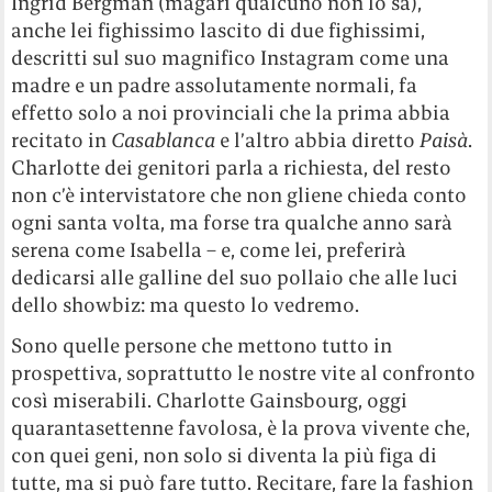
Ingrid Bergman (magari qualcuno non lo sa),
anche lei fighissimo lascito di due fighissimi,
descritti sul suo magnifico Instagram come una
madre e un padre assolutamente normali, fa
effetto solo a noi provinciali che la prima abbia
recitato in
Casablanca
e l’altro abbia diretto
Paisà
.
Charlotte dei genitori parla a richiesta, del resto
non c’è intervistatore che non gliene chieda conto
ogni santa volta, ma forse tra qualche anno sarà
serena come Isabella – e, come lei, preferirà
dedicarsi alle galline del suo pollaio che alle luci
dello showbiz: ma questo lo vedremo.
Sono quelle persone che mettono tutto in
prospettiva, soprattutto le nostre vite al confronto
così miserabili. Charlotte Gainsbourg, oggi
quarantasettenne favolosa, è la prova vivente che,
con quei geni, non solo si diventa la più figa di
tutte, ma si può fare tutto. Recitare, fare la fashion