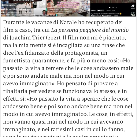
Durante le vacanze di Natale ho recuperato dei
film a caso, tra cui
La persona peggiore del mondo
di Joachim Trier (2021). Il film non mi è piaciuto,
ma la mia mente si è incagliata su una frase che
dice l’ex fidanzato della protagonista, un
fumettista quarantenne, e fa più o meno così: «Ho
passato la vita a temere che le cose andassero male
e poi sono andate male ma non nel modo in cui
avevo immaginato». Ho pensato di provare a
ribaltarla per vedere se funzionava lo stesso, e in
effetti sì: «Ho passato la vita a sperare che le cose
andassero bene e poi sono andate bene ma non nel
modo in cui avevo immaginato». Le cose, in effetti,
non vanno quasi mai nel modo in cui avevamo
immaginato, e nei rarissimi casi in cui lo fanno,
sono le nostre reazioni e le nostre emozioni a