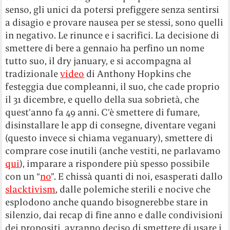
senso, gli unici da potersi prefiggere senza sentirsi
a disagio e provare nausea per se stessi, sono quelli
in negativo. Le rinunce e i sacrifici. La decisione di
smettere di bere a gennaio ha perfino un nome
tutto suo, il dry january, e si accompagna al
tradizionale
video
di Anthony Hopkins che
festeggia due compleanni, il suo, che cade proprio
il 31 dicembre, e quello della sua sobrietà, che
quest’anno fa 49 anni. C’è smettere di fumare,
disinstallare le app di consegne, diventare vegani
(questo invece si chiama veganuary), smettere di
comprare cose inutili (anche vestiti, ne parlavamo
qui
), imparare a rispondere più spesso possibile
con un “
no
”. E chissà quanti di noi, esasperati dallo
slacktivism
, dalle polemiche sterili e nocive che
esplodono anche quando bisognerebbe stare in
silenzio, dai recap di fine anno e dalle condivisioni
dei propositi, avranno deciso di smettere di usare i