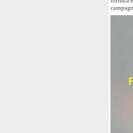
tornata e
studia le marmotte ha aperto un canale
campagna 
OnlyFans tutto dedicato alle marmotte
OnlyMarms (si chiama proprio così) è
gratuito, pubblica «contenuti non
censurati di marmotte dalle Montagne
Rocciose» e accetta mance per la buona
causa della scienza.
Le ondate di caldo potrebbero far
aumentare il prezzo del cibo più della
guerra in Iran e della crisi nello Stretto
di Hormuz
Addirittura un punto
percentuale di inflazione alimentare in
più, un aumento del costo del cibo che
nel 2027 rischia di arrivare al 3 per cento.
Il ristorante Trippa ha tolto dal menù i
suoi due piatti più celebri perché troppe
persone prendevano solo quelli per
fotografarli
L'ha spiegato lo chef Diego