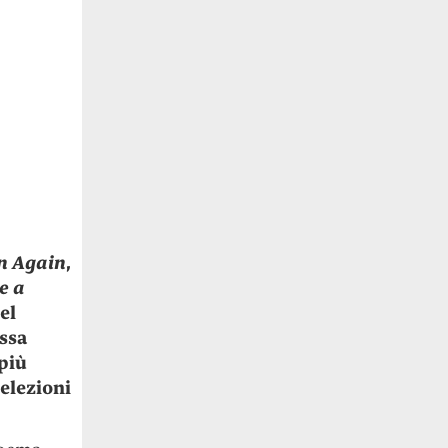
n Again
,
e a
el
essa
più
 elezioni