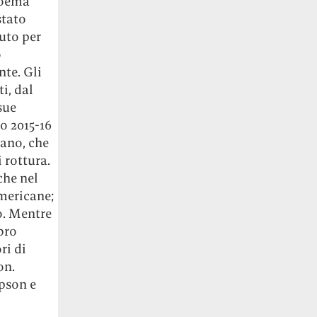
poema
stato
uto per
o
nte. Gli
i, dal
sue
o 2015-16
cano, che
 rottura.
he nel
americane;
ro. Mentre
ibro
ri di
on.
pson e