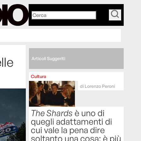
_
lle
Articoli Suggeriti
Cultura
di
Lorenzo Peroni
The Shards
è uno di
quegli adattamenti di
cui vale la pena dire
soltanto una cosa: è più