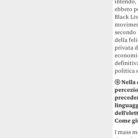
intendo, 
ebbero po
Black Liv
movimento
secondo l
della fel
privata d
economico
definiti
politica e
ⓢ
Nella 
percezio
precede
linguagg
dell’elet
Come giu
I mass m