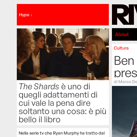
Hype ↓
About
Cultura
Ben 
pres
di
Marco De
The Shards
è uno di
quegli adattamenti di
cui vale la pena dire
soltanto una cosa: è più
bello il libro
Nella serie tv che Ryan Murphy ha tratto dal