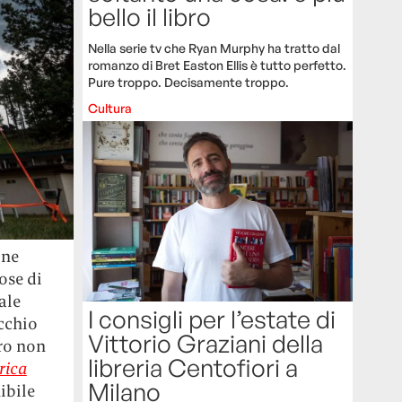
bello il libro
Nella serie tv che Ryan Murphy ha tratto dal
romanzo di Bret Easton Ellis è tutto perfetto.
Pure troppo. Decisamente troppo.
Cultura
one
ose di
ale
I consigli per l’estate di
cchio
Vittorio Graziani della
uro non
libreria Centofiori a
rica
Milano
ibile