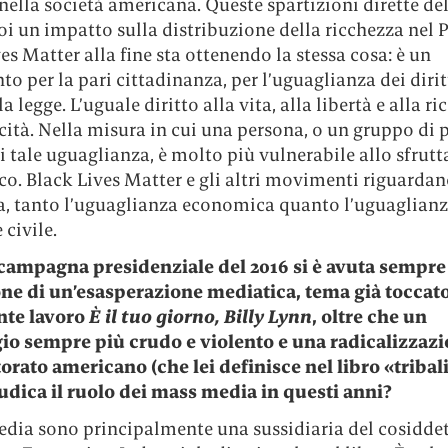
nella società americana. Queste spartizioni dirette de
i un impatto sulla distribuzione della ricchezza nel P
es Matter alla fine sta ottenendo la stessa cosa: è un
 per la pari cittadinanza, per l’uguaglianza dei dirit
a legge. L’uguale diritto alla vita, alla libertà e alla ri
icità. Nella misura in cui una persona, o un gruppo di 
i tale uguaglianza, è molto più vulnerabile allo sfru
. Black Lives Matter e gli altri movimenti riguardano
va, tanto l’uguaglianza economica quanto l’uguaglian
 civile.
campagna presidenziale del 2016 si è avuta sempre 
ne di un’esasperazione mediatica, tema già toccato
nte lavoro
È il tuo giorno, Billy Lynn
, oltre che un
io sempre più crudo e violento e una radicalizzaz
torato americano (che lei definisce nel libro «tribal
dica il ruolo dei mass media in questi anni?
edia sono principalmente una sussidiaria del cosidde