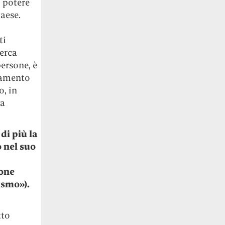
l potere
aese.
ti
cerca
persone, è
ttamento
, in
za
di più la
 nel suo
ione
ismo»).
tto