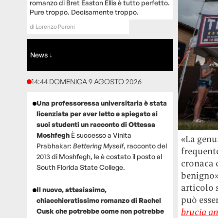
romanzo di Bret Easton Ellis è tutto perfetto.
Pure troppo. Decisamente troppo.
di
Lorenzo Peroni
News ↓
14:44 DOMENICA 9 AGOSTO 2026
Una professoressa universitaria è stata
licenziata per aver letto e spiegato ai
suoi studenti un racconto di Ottessa
Moshfegh
È successo a Vinita
«La genuf
Prabhakar:
Bettering Myself
, racconto del
frequente
2013 di Moshfegh, le è costato il posto al
cronaca c
South Florida State College.
benigno»
articolo 
Il nuovo, attesissimo,
può esser
chiacchieratissimo romanzo di Rachel
brucia a
Cusk che potrebbe come non potrebbe