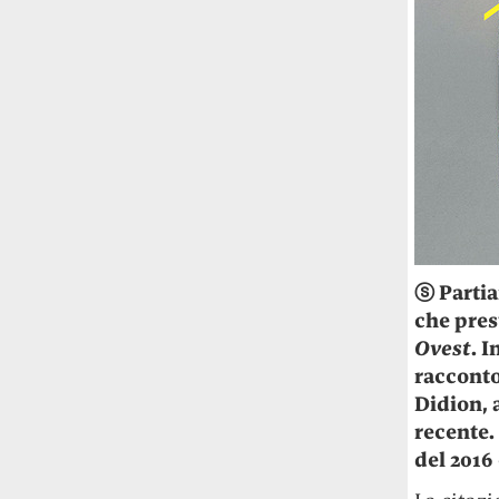
Rossi, per provare a sfuggire alle
tendenze dettate da Instagram anche
sulla ristorazione.
Il Pentagono ha improvvisamente
cambiato il modo in cui conta i morti e i
feriti nella guerra in Iran
Pare su
richiesta diretta dalla Casa Bianca.
Risultato: 4 morti "in meno" e circa 600
feriti in più.
Fred Again ha passato 50 ore
ⓢ
Partia
consecutive in livestream su YouTube
che pres
per completare il suo nuovo mixtape
Lo
Ovest
. 
ha fatto insieme al collettivo LATIN
racconto
MAFIA, registrato tutto a Città del
Messico e intitolato (didascalicamente
Didion, 
ma efficacemente) 9 months & 50 hours.
recente.
del 2016 