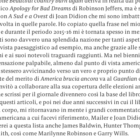
ione
Beautiful country burn again
deriva in realtà dal 
tico
Apology for Bad Dreams
di Robinson Jeffers, ma è 
con
A Sud e a Ovest
di Joan Didion che mi sono imbatt
volta in quelle parole. Ho copiato quella frase nel mi
e durante il periodo 2015-16 mi è tornata spesso in me
ti sono davvero una splendida nazione per tanti aspett
vista paesaggistico ad esempio, ma anche grazie alle 
 e ai suoi notevoli traguardi raggiunti. Ma nel bienni
sensazione palpabile, almeno dal punto di vista ameri
i stessero avvicinando verso un vero e proprio punto di
te del merito di
America brucia ancora
va al
Guardian
c
nvitò a collaborare alla sua copertura delle elezioni 
he scrissi per il giornale divennero così la base del lib
questi articoli, e poi nei due anni successivi in cui il l
 corpo, mi ritornavano in mente i grandi commentato
americana a cui facevi riferimento, Mailer e Joan Didi
rei a questa lista anche James Baldwin, Hunter Thom
ith, così come Marilynne Robinson e Garry Wills.