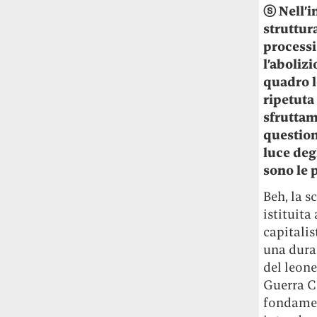
ⓢ
Nell’i
struttura
processi
l’aboliz
quadro l
ripetuta 
sfruttam
question
luce deg
sono le 
Beh, la s
istituita
capitalis
una dura 
del leone
Guerra C
fondament