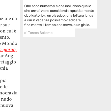
Che sono numerosi e che includono quello
che ormai viene considerato «praticamente
obbligatorio»: un classico, una lettura lunga
nziale da
a cui in vacanza possiamo dedicare
e sue
finalmente il tempo che serve, e un giallo.
con cui è
di
Teresa Bellemo
ento.
rzo Mondo
uo giorno,
ar Ang
 retaggio
onia
mpia
elle
emocrazia
a nudo
e nuova