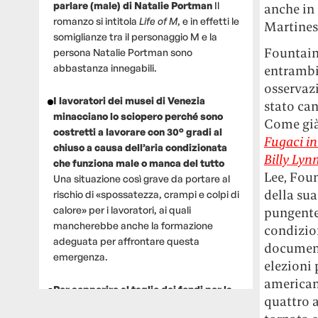
parlare (male) di Natalie Portman
Il
anche in
romanzo si intitola
Life of M
, e in effetti le
Martines
somiglianze tra il personaggio M e la
Fountain,
persona Natalie Portman sono
abbastanza innegabili.
entrambi
osservazi
I lavoratori dei musei di Venezia
stato can
minacciano lo sciopero perché sono
Come già
costretti a lavorare con 30° gradi al
Fugaci i
chiuso a causa dell’aria condizionata
Billy Lyn
che funziona male o manca del tutto
Lee, Foun
Una situazione così grave da portare al
della sua
rischio di «spossatezza, crampi e colpi di
calore» per i lavoratori, ai quali
pungente,
mancherebbe anche la formazione
condizio
adeguata per affrontare questa
document
emergenza.
elezioni 
americana
Per sopperire al taglio dei fondi per la
quattro a
ricerca, un gruppo di scienziati che