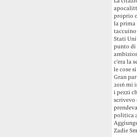
La citaz
apocalit
proprio 
la prima 
taccuino 
Stati Uni
punto di 
ambizioni
c’era la 
le cose s
Gran par
2016 mi i
i pezzi c
scrivevo 
prendeva
politica 
Aggiunge
Zadie Sm