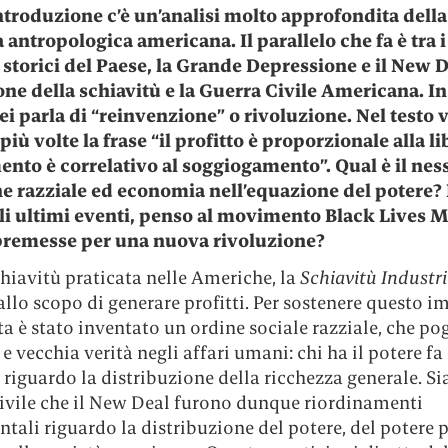
ntroduzione c’è un’analisi molto approfondita della
 antropologica americana. Il parallelo che fa è tra i
 storici del Paese, la Grande Depressione e il New D
ione della schiavitù e la Guerra Civile Americana. I
ei parla di “reinvenzione” o rivoluzione. Nel testo 
più volte la frase “il profitto è proporzionale alla li
ento è correlativo al soggiogamento”. Qual è il ness
e razziale ed economia nell’equazione del potere? 
li ultimi eventi, penso al movimento Black Lives Ma
premesse per una nuova rivoluzione?
chiavitù praticata nelle Americhe, la
Schiavitù
Industri
 allo scopo di generare profitti. Per sostenere questo 
ta è stato inventato un ordine sociale razziale, che po
e vecchia verità negli affari umani: chi ha il potere fa 
 riguardo la distribuzione della ricchezza generale. Sia
ivile che il New Deal furono dunque riordinamenti
ali riguardo la distribuzione del potere, del potere p