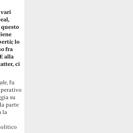
 vari
eal,
n questo
viene
bertà; lo
o fra
E alla
tter, ci
ale
, fu
imperativo
ggia su
la parte
 la
olitico