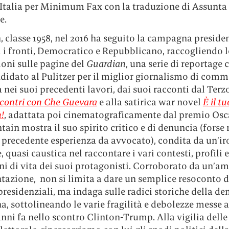
 Italia per Minimum Fax con la traduzione di Assunta
e.
 classe 1958, nel 2016 ha seguito la campagna preside
 i fronti, Democratico e Repubblicano, raccogliendo l
oni sulle pagine del
Guardian
, una serie di reportage 
didato al Pulitzer per il miglior giornalismo di comm
 nei suoi precedenti lavori, dai suoi racconti dal Te
ncontri con Che Guevara
e alla satirica war novel
È il t
n!
, adattata poi cinematograficamente dal premio Osc
tain mostra il suo spirito critico e di denuncia (forse
 precedente esperienza da avvocato), condita da un’ir
 quasi caustica nel raccontare i vari contesti, profili e
ni di vita dei suoi protagonisti. Corroborato da un’a
azione, non si limita a dare un semplice resoconto d
presidenziali, ma indaga sulle radici storiche della d
, sottolineando le varie fragilità e debolezze messe 
nni fa nello scontro Clinton-Trump. Alla vigilia dell