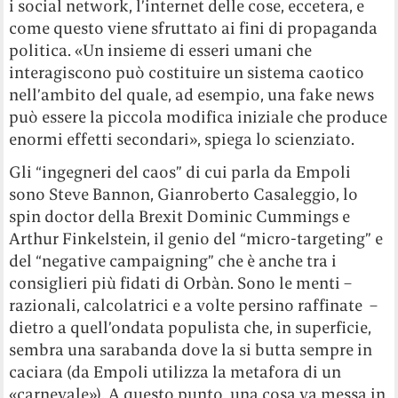
i social network, l’internet delle cose, eccetera, e
come questo viene sfruttato ai fini di propaganda
politica. «Un insieme di esseri umani che
interagiscono può costituire un sistema caotico
nell’ambito del quale, ad esempio, una fake news
può essere la piccola modifica iniziale che produce
enormi effetti secondari», spiega lo scienziato.
Gli “ingegneri del caos” di cui parla da Empoli
sono Steve Bannon, Gianroberto Casaleggio, lo
spin doctor della Brexit Dominic Cummings e
Arthur Finkelstein, il genio del “micro-targeting” e
del “negative campaigning” che è anche tra i
consiglieri più fidati di Orbàn. Sono le menti –
razionali, calcolatrici e a volte persino raffinate –
dietro a quell’ondata populista che, in superficie,
sembra una sarabanda dove la si butta sempre in
caciara (da Empoli utilizza la metafora di un
«carnevale»). A questo punto, una cosa va messa in