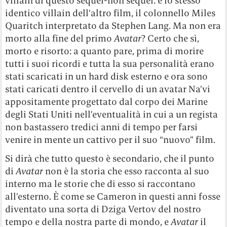
villain di questo sequel-non sequel: è lo stesso
identico villain dell’altro film, il colonnello Miles
Quaritch interpretato da Stephen Lang. Ma non era
morto alla fine del primo
Avatar
? Certo che sì,
morto e risorto: a quanto pare, prima di morire
tutti i suoi ricordi e tutta la sua personalità erano
stati scaricati in un hard disk esterno e ora sono
stati caricati dentro il cervello di un avatar Na’vi
appositamente progettato dal corpo dei Marine
degli Stati Uniti nell’eventualità in cui a un regista
non bastassero tredici anni di tempo per farsi
venire in mente un cattivo per il suo “nuovo” film.
Si dirà che tutto questo è secondario, che il punto
di
Avatar
non è la storia che esso racconta al suo
interno ma le storie che di esso si raccontano
all’esterno. È come se Cameron in questi anni fosse
diventato una sorta di Dziga Vertov del nostro
tempo e della nostra parte di mondo, e
Avatar
il