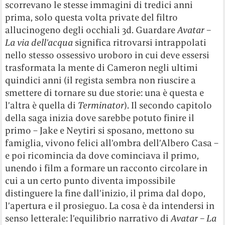
scorrevano le stesse immagini di tredici anni
prima, solo questa volta private del filtro
allucinogeno degli occhiali 3d. Guardare
Avatar –
La via dell’acqua
significa ritrovarsi intrappolati
nello stesso ossessivo uroboro in cui deve essersi
trasformata la mente di Cameron negli ultimi
quindici anni (il regista sembra non riuscire a
smettere di tornare su due storie: una è questa e
l’altra è quella di
Terminator
). Il secondo capitolo
della saga inizia dove sarebbe potuto finire il
primo – Jake e Neytiri si sposano, mettono su
famiglia, vivono felici all’ombra dell’Albero Casa –
e poi ricomincia da dove cominciava il primo,
unendo i film a formare un racconto circolare in
cui a un certo punto diventa impossibile
distinguere la fine dall’inizio, il prima dal dopo,
l’apertura e il prosieguo. La cosa è da intendersi in
senso letterale: l’equilibrio narrativo di
Avatar – La