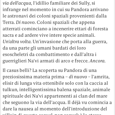
via dell’acqua
, l’idillio familiare dei Sully, si
infrange nel momento in cui su Pandora arrivano
le astronavi dei coloni spaziali provenienti dalla
Terra.
Di nuovo
. Coloni spaziali che appena
atterrati cominciano a incenerire ettari di foresta
sacra e ad ardere vive intere specie animali.
Un’altra volta
. Un’invasione che porta alla guerra,
da una parte gli umani bardati dei loro
esoscheletri da combattimento e dall’altra i
guerriglieri Na’vi armati di arco e frecce.
Ancora
.
Il casus belli? La scoperta su Pandora di una
preziosissima materia prima –
di nuovo
– l’amrita,
elisir di lunga vita ottenibile solo con la caccia al
tulkun, intelligentissima balena spaziale, animale
spirituale dei Na’vi appartenenti ai clan del mare
che seguono la via dell’acqua. Il déjà vu comincia a
dare la nausea al momento dell’introduzione del