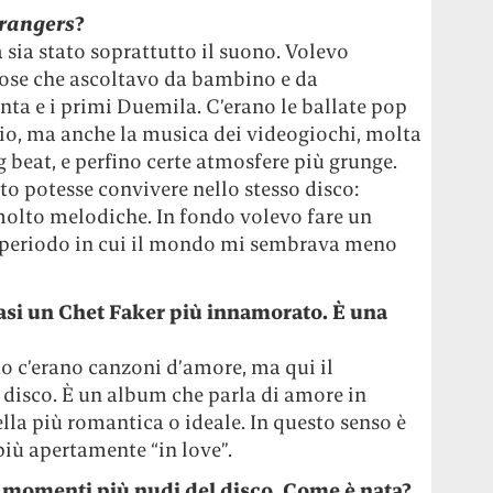
trangers
?
 sia stato soprattutto il suono. Volevo
cose che ascoltavo da bambino e da
nta e i primi Duemila. C’erano le ballate pop
io, ma anche la musica dei videogiochi, molta
g beat, e perfino certe atmosfere più grunge.
sto potesse convivere nello stesso disco:
molto melodiche. In fondo volevo fare un
 periodo in cui il mondo mi sembrava meno
si un Chet Faker più innamorato. È una
ato c’erano canzoni d’amore, ma qui il
l disco. È un album che parla di amore in
lla più romantica o ideale. In questo senso è
iù apertamente “in love”.
 momenti più nudi del disco. Come è nata?