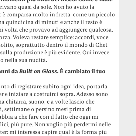
rrivano quasi da sole. Non ho avuto la
a: è comparsa molto in fretta, come un piccolo
una quindicina di minuti e anche il resto è
ni volta che provavo ad aggiungere qualcosa,
orza. Voleva restare semplice: accordi, voce,
solito, soprattutto dentro il mondo di Chet
o sulla produzione è più evidente. Qui invece
no nella sua nudità.
 anni da
Built on Glass
. È cambiato il tuo
nto di registrare subito ogni idea, portarla
e iniziare a costruirci sopra. Adesso sono
 chitarra, suono, e a volte lascio che
ni, settimane o persino mesi prima di
abbia a che fare con il fatto che oggi mi
ici, più pure. Non voglio più perdermi nelle
ter: mi interessa capire qual è la forma più