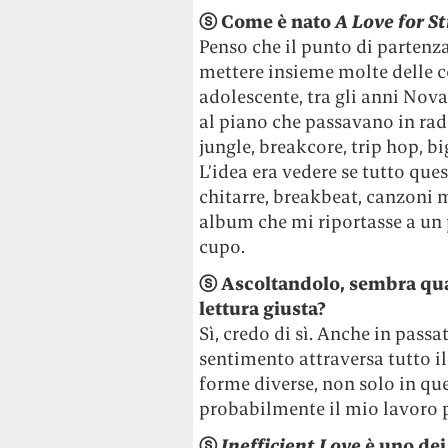
ⓢ
Come è nato
A Love for S
Penso che il punto di partenza
mettere insieme molte delle 
adolescente, tra gli anni Nova
al piano che passavano in rad
jungle, breakcore, trip hop, bi
L’idea era vedere se tutto que
chitarre, breakbeat, canzoni 
album che mi riportasse a un
cupo.
ⓢ
Ascoltandolo, sembra qua
lettura giusta?
Sì, credo di sì. Anche in pass
sentimento attraversa tutto i
forme diverse, non solo in que
probabilmente il mio lavoro p
ⓢ
Inefficient Love
è uno dei