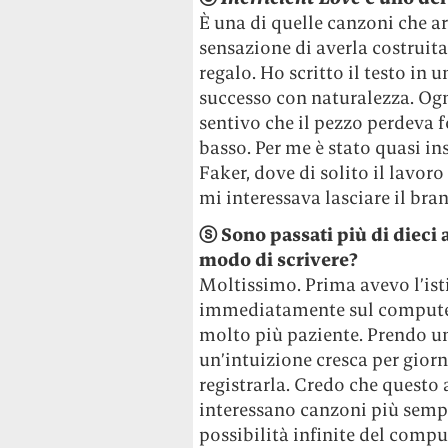
È una di quelle canzoni che a
sensazione di averla costruit
regalo. Ho scritto il testo in 
successo con naturalezza. Og
sentivo che il pezzo perdeva f
basso. Per me è stato quasi in
Faker, dove di solito il lavor
mi interessava lasciare il bra
ⓢ
Sono passati più di dieci
modo di scrivere?
Moltissimo. Prima avevo l’isti
immediatamente sul computer 
molto più paziente. Prendo una
un’intuizione cresca per gior
registrarla. Credo che questo 
interessano canzoni più sempl
possibilità infinite del compu