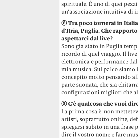
spirituale. È uno di quei pez
un’associazione intuitiva di 
ⓢ
Tra poco tornerai in Italia
d’Itria, Puglia. Che rappor
aspettarci dal live?
Sono già stato in Puglia temp
ricordo di quel viaggio. Il li
elettronica e performance dal 
mia musica. Sul palco siamo in
concepito molto pensando all
parte suonata, che sia chitarr
configurazioni migliori che a
ⓢ
C’è qualcosa che vuoi dire
La prima cosa è: non mettetev
artisti, soprattutto online, d
spiegarsi subito in una frase
dire il vostro nome e fare mus