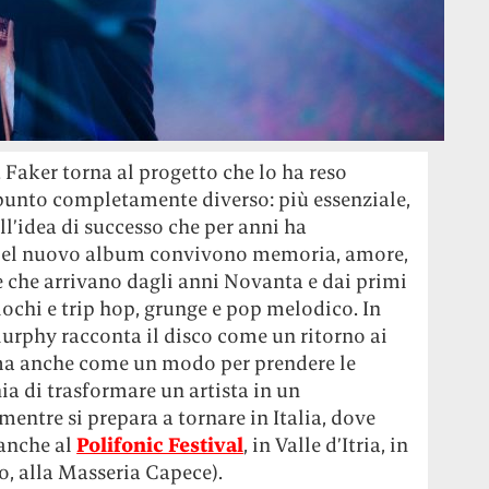
t Faker torna al progetto che lo ha reso
 punto completamente diverso: più essenziale,
ll’idea di successo che per anni ha
Nel nuovo album convivono memoria, amore,
re che arrivano dagli anni Novanta e dai primi
chi e trip hop, grunge e pop melodico. In
urphy racconta il disco come un ritorno ai
ma anche come un modo per prendere le
hia di trasformare un artista in un
entre si prepara a tornare in Italia, dove
 anche al
Polifonic Festival
, in Valle d’Itria,
in
no, alla Masseria Capece).