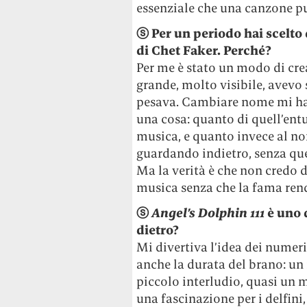
essenziale che una canzone p
ⓢ
Per un periodo hai scelto
di Chet Faker. Perché?
Per me è stato un modo di cre
grande, molto visibile, avevo 
pesava. Cambiare nome mi ha 
una cosa: quanto di quell’ent
musica, e quanto invece al nom
guardando indietro, senza que
Ma la verità è che non credo d
musica senza che la fama rend
ⓢ
Angel’s Dolphin 111
è uno d
dietro?
Mi divertiva l’idea dei numeri 
anche la durata del brano: un
piccolo interludio, quasi un m
una fascinazione per i delfini