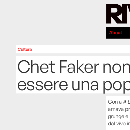
About
Cultura
Chet Faker non
essere una pop
Con a
A L
amava pri
grunge e 
dal vivo i