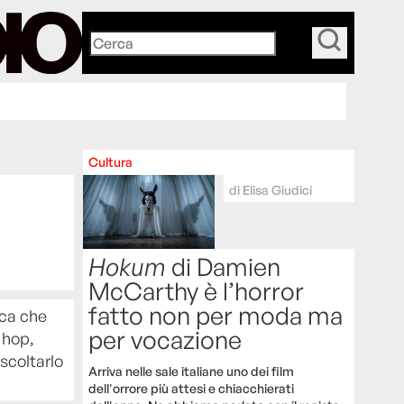
_
Cultura
di
Elisa Giudici
Hokum
di Damien
McCarthy è l’horror
fatto non per moda ma
ica che
per vocazione
 hop,
scoltarlo
Arriva nelle sale italiane uno dei film
dell'orrore più attesi e chiacchierati