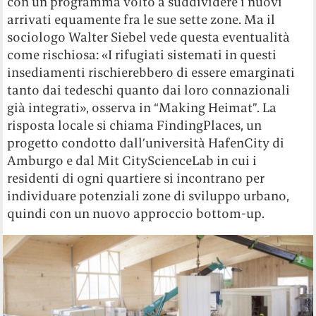
con un programma volto a suddividere i nuovi
arrivati equamente fra le sue sette zone. Ma il
sociologo Walter Siebel vede questa eventualità
come rischiosa: «I rifugiati sistemati in questi
insediamenti rischierebbero di essere emarginati
tanto dai tedeschi quanto dai loro connazionali
già integrati», osserva in “Making Heimat”. La
risposta locale si chiama FindingPlaces, un
progetto condotto dall’università HafenCity di
Amburgo e dal Mit CityScienceLab in cui i
residenti di ogni quartiere si incontrano per
individuare potenziali zone di sviluppo urbano,
quindi con un nuovo approccio bottom-up.