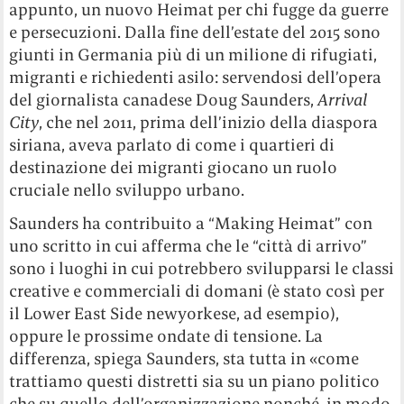
appunto, un nuovo Heimat per chi fugge da guerre
e persecuzioni. Dalla fine dell’estate del 2015 sono
giunti in Germania più di un milione di rifugiati,
migranti e richiedenti asilo: servendosi dell’opera
del giornalista canadese Doug Saunders,
Arrival
City
, che nel 2011, prima dell’inizio della diaspora
siriana, aveva parlato di come i quartieri di
destinazione dei migranti giocano un ruolo
cruciale nello sviluppo urbano.
Saunders ha contribuito a “Making Heimat” con
uno scritto in cui afferma che le “città di arrivo”
sono i luoghi in cui potrebbero svilupparsi le classi
creative e commerciali di domani (è stato così per
il Lower East Side newyorkese, ad esempio),
oppure le prossime ondate di tensione. La
differenza, spiega Saunders, sta tutta in «come
trattiamo questi distretti sia su un piano politico
che su quello dell’organizzazione nonché, in modo