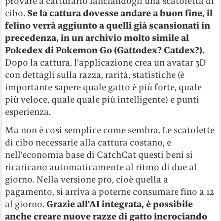
provare a catturarlo lanciandogli una scatoletta di
cibo.
Se la cattura dovesse andare a buon fine, il
felino verrà aggiunto a quelli già scansionati in
precedenza, in un archivio molto simile al
Pokedex di Pokemon Go (Gattodex? Catdex?).
Dopo la cattura, l’applicazione crea un avatar 3D
con dettagli sulla razza, rarità, statistiche (è
importante sapere quale gatto è più forte, quale
più veloce, quale quale più intelligente) e punti
esperienza.
Ma non è così semplice come sembra. Le scatolette
di cibo necessarie alla cattura costano, e
nell’economia base di CatchCat questi beni si
ricaricano automaticamente al ritmo di due al
giorno. Nella versione pro, cioè quella a
pagamento, si arriva a poterne consumare fino a 12
al giorno.
Grazie all’AI integrata, è possibile
anche creare nuove razze di gatto incrociando