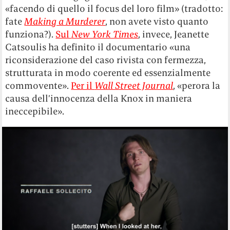
«facendo di quello il focus del loro film» (tradotto:
fate
Making a Murderer
, non avete visto quanto
funziona?).
Sul
New York Times
, invece, Jeanette
Catsoulis ha definito il documentario «una
riconsiderazione del caso rivista con fermezza,
strutturata in modo coerente ed essenzialmente
commovente».
Per il
Wall Street Journal
, «perora la
causa dell’innocenza della Knox in maniera
ineccepibile».