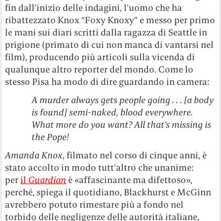
fin dall’inizio delle indagini, l’uomo che ha
ribattezzato Knox “Foxy Knoxy” e messo per primo
le mani sui diari scritti dalla ragazza di Seattle in
prigione (primato di cui non manca di vantarsi nel
film), producendo più articoli sulla vicenda di
qualunque altro reporter del mondo. Come lo
stesso Pisa ha modo di dire guardando in camera:
A murder always gets people going . . . [a body
is found] semi-naked, blood everywhere.
What more do you want? All that’s missing is
the Pope!
Amanda Knox
, filmato nel corso di cinque anni,
è
stato accolto in modo tutt’altro che unanime:
per
il
Guardian
è «affascinante ma difettoso»,
perché, spiega il quotidiano, Blackhurst e McGinn
avrebbero potuto rimestare più a fondo nel
torbido delle negligenze delle autorità italiane,