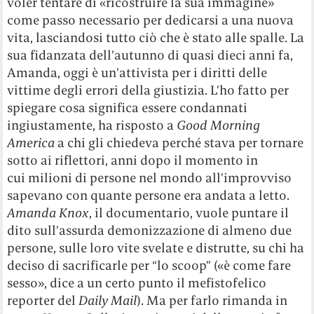
voler tentare di «ricostruire la sua immagine»
come passo necessario per dedicarsi a una nuova
vita, lasciandosi tutto ciò che è stato alle spalle. La
sua fidanzata dell’autunno di quasi dieci anni fa,
Amanda, oggi è un’attivista per i diritti delle
vittime degli errori della giustizia. L’ho fatto per
spiegare cosa significa essere condannati
ingiustamente, ha risposto a
Good Morning
America
a chi gli chiedeva perché stava per tornare
sotto ai riflettori, anni dopo il momento in
cui milioni di persone nel mondo all’improvviso
sapevano con quante persone era andata a letto.
Amanda Knox
, il documentario, vuole puntare il
dito sull’assurda demonizzazione di almeno due
persone, sulle loro vite svelate e distrutte, su chi ha
deciso di sacrificarle per “lo scoop” («è come fare
sesso», dice a un certo punto il mefistofelico
reporter del
Daily Mail
). Ma per farlo rimanda in