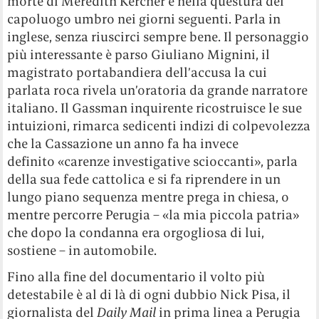
morte di Meredith Kercher e nella questura del
capoluogo umbro nei giorni seguenti. Parla in
inglese, senza riuscirci sempre bene. Il personaggio
più interessante è parso Giuliano Mignini, il
magistrato portabandiera dell’accusa la cui
parlata roca rivela un’oratoria da grande narratore
italiano. Il Gassman inquirente ricostruisce le sue
intuizioni, rimarca sedicenti indizi di colpevolezza
che la Cassazione un anno fa ha invece
definito «carenze investigative scioccanti», parla
della sua fede cattolica e si fa riprendere in un
lungo piano sequenza mentre prega in chiesa, o
mentre percorre Perugia – «la mia piccola patria»
che dopo la condanna era orgogliosa di lui,
sostiene – in automobile.
Fino alla fine del documentario il volto più
detestabile è al di là di ogni dubbio Nick Pisa, il
giornalista del
Daily Mail
in prima linea a Perugia