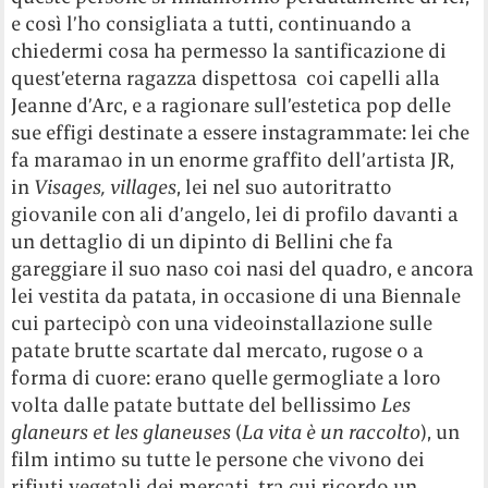
e così l’ho consigliata a tutti, continuando a
chiedermi cosa ha permesso la santificazione di
quest’eterna ragazza dispettosa coi capelli alla
Jeanne d’Arc, e a ragionare sull’estetica pop delle
sue effigi destinate a essere instagrammate: lei che
fa maramao in un enorme graffito dell’artista JR,
in
Visages, villages
, lei nel suo autoritratto
giovanile con ali d’angelo, lei di profilo davanti a
un dettaglio di un dipinto di Bellini che fa
gareggiare il suo naso coi nasi del quadro, e ancora
lei vestita da patata, in occasione di una Biennale
cui partecipò con una videoinstallazione sulle
patate brutte scartate dal mercato, rugose o a
forma di cuore: erano quelle germogliate a loro
volta dalle patate buttate del bellissimo
Les
glaneurs et les glaneuses
(
La vita è un raccolto
), un
film intimo su tutte le persone che vivono dei
rifiuti vegetali dei mercati, tra cui ricordo un