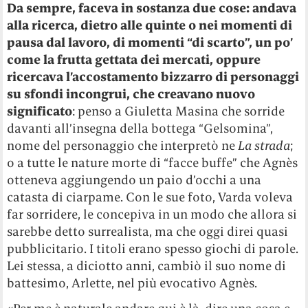
Da sempre, faceva in sostanza due cose: andava
alla ricerca, dietro alle quinte o nei momenti di
pausa dal lavoro, di momenti “di scarto”, un po’
come la frutta gettata dei mercati, oppure
ricercava l’accostamento bizzarro di personaggi
su sfondi incongrui, che creavano nuovo
significato
: penso a Giuletta Masina che sorride
davanti all’insegna della bottega “Gelsomina”,
nome del personaggio che interpretò ne
La strada
;
o a tutte le nature morte di “facce buffe” che Agnès
otteneva aggiungendo un paio d’occhi a una
catasta di ciarpame. Con le sue foto, Varda voleva
far sorridere, le concepiva in un modo che allora si
sarebbe detto surrealista, ma che oggi direi quasi
pubblicitario. I titoli erano spesso giochi di parole.
Lei stessa, a diciotto anni, cambiò il suo nome di
battesimo, Arlette, nel più evocativo Agnès.