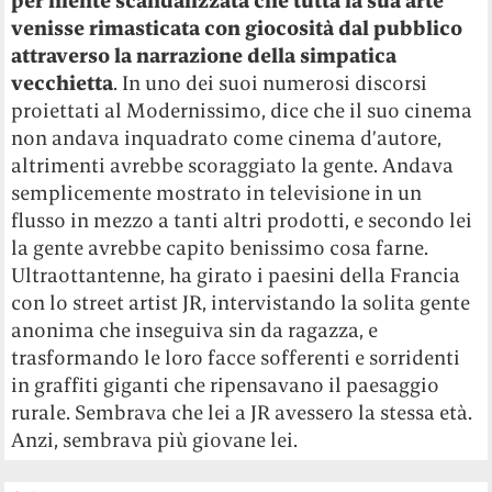
per niente scandalizzata che tutta la sua arte
venisse rimasticata con giocosità dal pubblico
attraverso la narrazione della simpatica
vecchietta
. In uno dei suoi numerosi discorsi
proiettati al Modernissimo, dice che il suo cinema
non andava inquadrato come cinema d’autore,
altrimenti avrebbe scoraggiato la gente. Andava
semplicemente mostrato in televisione in un
flusso in mezzo a tanti altri prodotti, e secondo lei
la gente avrebbe capito benissimo cosa farne.
Ultraottantenne, ha girato i paesini della Francia
con lo street artist JR, intervistando la solita gente
anonima che inseguiva sin da ragazza, e
trasformando le loro facce sofferenti e sorridenti
in graffiti giganti che ripensavano il paesaggio
rurale. Sembrava che lei a JR avessero la stessa età.
Anzi, sembrava più giovane lei.