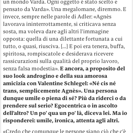
un mondo Varda. Ogni oggetto è stato scelto e
pensato da Varda». Una megalomane, diremmo. E
invece, sempre nelle parole di Adler: «Agnès
lavorava ininterrottamente, si criticava senza
sosta, ma voleva dare agli altri l’immagine
opposta: quella di una dilettante fortunata a cui
tutto, o quasi, riusciva. […] E poi era tenera, buffa,
spiritosa, rompiscatole e desiderava ricevere
rassicurazioni sulla qualità del proprio lavoro,
senza falsa modestia».
E ancora, a proposito del
suo look androgino e della sua amorosa
amicizia con Valentine Schlegel: «Né cis né
trans, semplicemente Agnès». Una persona
dunque umile o piena di sé? Più da riderci o da
prendere sul serio? Egocentrica o in ascolto
dell’altro? Un po’ qua un po’ là, diceva lei. Ma io
risponderei: umile, ironica, attenta agli altri.
«Credo che comunque le persone siano ciò che c’è