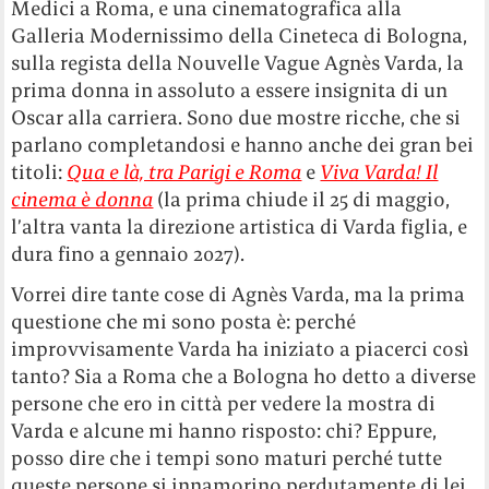
Medici a Roma, e una cinematografica alla
Galleria Modernissimo della Cineteca di Bologna,
sulla regista della Nouvelle Vague Agnès Varda, la
prima donna in assoluto a essere insignita di un
Oscar alla carriera. Sono due mostre ricche, che si
parlano completandosi e hanno anche dei gran bei
titoli:
Qua e là, tra Parigi e Roma
e
Viva Varda! Il
cinema è donna
(la prima chiude il 25 di maggio,
l’altra vanta la direzione artistica di Varda figlia, e
dura fino a gennaio 2027).
Vorrei dire tante cose di Agnès Varda, ma la prima
questione che mi sono posta è: perché
improvvisamente Varda ha iniziato a piacerci così
tanto? Sia a Roma che a Bologna ho detto a diverse
persone che ero in città per vedere la mostra di
Varda e alcune mi hanno risposto: chi? Eppure,
posso dire che i tempi sono maturi perché tutte
queste persone si innamorino perdutamente di lei,