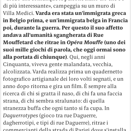
di più interessante», campeggia su un muro di
Villa Medici.
Varda era stata un’immigrata greca
in Belgio prima, e un’immigrata belga in Francia
poi, durante la guerra. Per questo il suo affetto
andava all’umanità sgangherata di Rue
Mouffetard che ritrae in
Opéra Mouffe
(uno dei
suoi mille giochi di parola, che oggi ormai sono
alla portata di chiunque)
. Qui, negli anni
Cinquanta, viveva gente malandata, vecchia,
alcolizzata. Varda realizza prima un quadernetto
fotografico artigianale dei loro volti segnati, e un
anno dopo ritorna e gira un film. È sempre alla
ricerca di chi si gratta il naso, di chi fa una faccia
strana, di chi sembra stralunato: di quella
stranezza buffa che ogni tanto si fa cupa. In
Daguerrotypes
(gioco tra rue Daguerre,
dagherrotipi, e tipi di rue Daguerre), ritrae i
commercianti della strada di Parigi dove s’installa