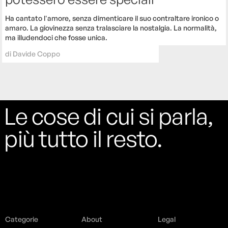
Ha cantato l'amore, senza dimenticare il suo contraltare ironico o
amaro. La giovinezza senza tralasciare la nostalgia. La normalità,
ma illudendoci che fosse unica.
di
Davide Coppo
Le cose di cui si parla,
più tutto il resto.
Categorie
About
Legal