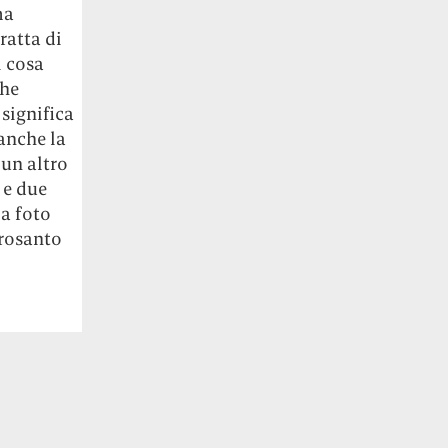
ma
ratta di
i cosa
che
significa
anche la
un altro
 e due
la foto
crosanto