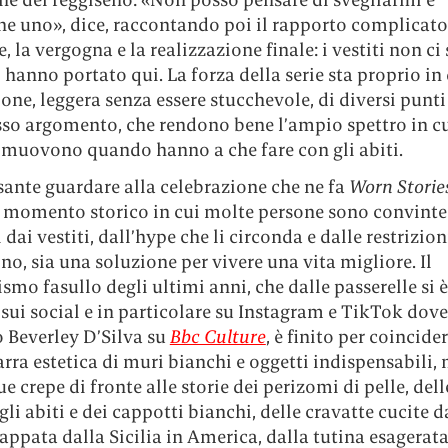
ne uno», dice, raccontando poi il rapporto complicato
, la vergogna e la realizzazione finale: i vestiti non c
 hanno portato qui. La forza della serie sta proprio in
one, leggera senza essere stucchevole, di diversi punti 
sso argomento, che rendono bene l’ampio spettro in cu
 muovono quando hanno a che fare con gli abiti.
sante guardare alla celebrazione che ne fa
Worn Storie
n momento storico in cui molte persone sono convinte
 dai vestiti, dall’hype che li circonda e dalle restrizion
, sia una soluzione per vivere una vita migliore. Il
mo fasullo degli ultimi anni, che dalle passerelle si è
sui social e in particolare su Instagram e TikTok dov
o Beverley D’Silva su
Bbc Culture
, è finito per coincide
rra estetica di muri bianchi e oggetti indispensabili,
sue crepe di fronte alle storie dei perizomi di pelle, dell
egli abiti e dei cappotti bianchi, delle cravatte cucite d
ppata dalla Sicilia in America, dalla tutina esagerata