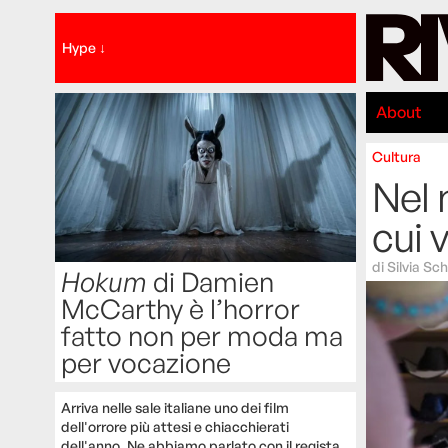
Hype ↓
About
Cultura
Nel 
cui 
di
Silvia Sch
Hokum
di Damien
McCarthy è l’horror
fatto non per moda ma
per vocazione
Arriva nelle sale italiane uno dei film
dell'orrore più attesi e chiacchierati
dell'anno. Ne abbiamo parlato con il regista