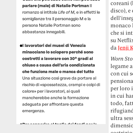
coreani (
parlare (male) di Natalie Portman
Il
disco), e
romanzo si intitola
Life of M
, e in effetti le
dell’inse
somiglianze tra il personaggio M e la
monaco l’
persona Natalie Portman sono
abbastanza innegabili.
che si in
su Netfli
I lavoratori dei musei di Venezia
da
Jenji
minacciano lo sciopero perché sono
Worn Sto
costretti a lavorare con 30° gradi al
chiuso a causa dell’aria condizionata
legame af
che funziona male o manca del tutto
con cui s
Una situazione così grave da portare al
pensionat
rischio di «spossatezza, crampi e colpi di
per loro
calore» per i lavoratori, ai quali
in cui ha
mancherebbe anche la formazione
todo, fat
adeguata per affrontare questa
rifugiand
emergenza.
ultra ses
Per sopperire al taglio dei fondi per la
dimension
ricerca, un gruppo di scienziati che
costrizio