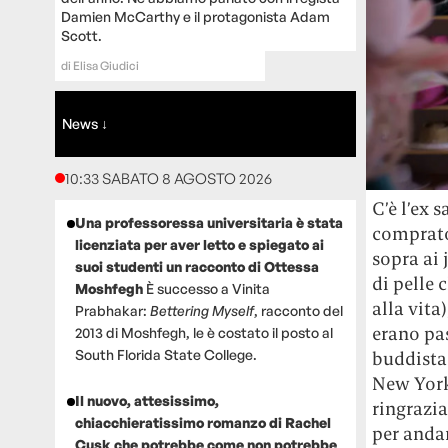
Damien McCarthy e il protagonista Adam
Scott.
di
Elisa Giudici
News ↓
10:33 SABATO 8 AGOSTO 2026
C’è l’ex 
Una professoressa universitaria è stata
comprato 
licenziata per aver letto e spiegato ai
sopra ai 
suoi studenti un racconto di Ottessa
di pelle 
Moshfegh
È successo a Vinita
alla vita
Prabhakar:
Bettering Myself
, racconto del
erano pas
2013 di Moshfegh, le è costato il posto al
South Florida State College.
buddista 
New York
Il nuovo, attesissimo,
ringrazia
chiacchieratissimo romanzo di Rachel
per andar
Cusk che potrebbe come non potrebbe