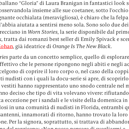
ballano “Gloria” di Laura Branigan in fantastici look 
 osservandola insieme alle sue coetanee, sotto l’occhio
gnante occhialata (meravigliosa), è chiaro che la felpa
abbia aiutata a sentirsi meno sola. Sono solo due dei
trecciano in
Worn Stories
, la serie disponibile dal prim
x, tratta dai romanzi best seller di Emily Spivack e sc
 Kohan
, già ideatrice di
Orange Is The New Black
.
ries
parte da un concetto semplice, quello di esplorare
fettivo che le persone ripongono negli abiti e negli a
celgono di coprire il loro corpo o, nel caso della coppi
i nudisti con i quali la docu-serie si apre, di scoprirl
 i vestiti hanno rappresentato uno snodo centrale ne
nno deciso che tipo di vita volevano vivere: rifiutando
ta eccezione per i sandali e le visite della domenica in
osi in una comunità di nudisti in Florida, entrambi q
santenni, innamorati di ritorno, hanno trovato la loro
e. Per la signora, soprattutto, si trattava di abbando
ne del reggiseno: «Non posso pensare di svegliarmi e