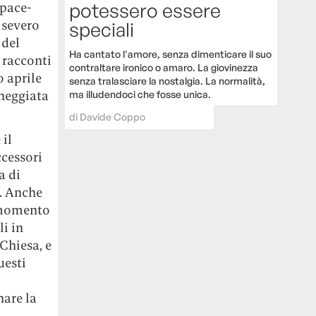
potessero essere
space-
 severo
speciali
 del
Ha cantato l'amore, senza dimenticare il suo
 racconti
contraltare ironico o amaro. La giovinezza
o aprile
senza tralasciare la nostalgia. La normalità,
eneggiata
ma illudendoci che fosse unica.
di
Davide Coppo
 il
ccessori
a di
o. Anche
l momento
li in
 Chiesa, e
uesti
nare la