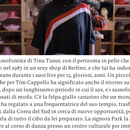
sassofonista di Tina Tuner, con il perizoma in pelle che 
nel 1987 in un sexy shop di Berlino, e che lui ha indo
jeans durante i suoi live per 15, gloriosi, anni. Un picc
che per Tim Cappello ha significato anche il ritorno su
), dopo un lunghissimo periodo in cui il sax, e i sassofo
sati di moda. C’è la felpa giallo canarino che un mo
ha regalato a una frequentatrice del suo tempio, trasf
 dalla Corea del Sud in cerca di nuove opportunità, p
rla di tutto il cibo da lei preparato. La signora Park l
e al corso di danza presso un centro culturale per im