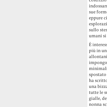
studia le marmotte ha aperto un canale
indossar
OnlyFans tutto dedicato alle marmotte
sue forme
OnlyMarms (si chiama proprio così) è
eppure ci
gratuito, pubblica «contenuti non
esplorazi
censurati di marmotte dalle Montagne
sullo ste
Rocciose» e accetta mance per la buona
umani si
causa della scienza.
È interes
Le ondate di caldo potrebbero far
più in u
aumentare il prezzo del cibo più della
allontani
guerra in Iran e della crisi nello Stretto
impongono
di Hormuz
Addirittura un punto
percentuale di inflazione alimentare in
minimalis
più, un aumento del costo del cibo che
spostato 
nel 2027 rischia di arrivare al 3 per cento.
ha scritt
una bizza
Il ristorante Trippa ha tolto dal menù i
tutte le 
suoi due piatti più celebri perché troppe
gialle, d
persone prendevano solo quelli per
nonna sca
fotografarli
L'ha spiegato lo chef Diego