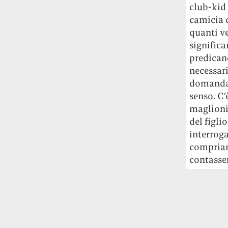
club-kid 
Rossi, per provare a sfuggire alle
tendenze dettate da Instagram anche
camicia 
sulla ristorazione.
quanti ve
significa
Il Pentagono ha improvvisamente
predican
cambiato il modo in cui conta i morti e i
necessari
feriti nella guerra in Iran
Pare su
domanda 
richiesta diretta dalla Casa Bianca.
senso. C’
Risultato: 4 morti "in meno" e circa 600
maglioni,
feriti in più.
del figli
Fred Again ha passato 50 ore
interroga
consecutive in livestream su YouTube
compriamo
per completare il suo nuovo mixtape
Lo
contasser
ha fatto insieme al collettivo LATIN
MAFIA, registrato tutto a Città del
Messico e intitolato (didascalicamente
ma efficacemente) 9 months & 50 hours.