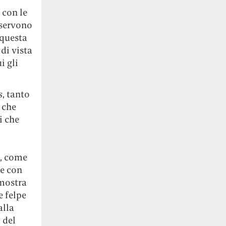
 con le
i servono
 questa
di vista
i gli
s
, tanto
 che
i che
e, come
re con
 mostra
e felpe
alla
 del