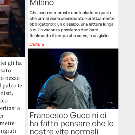
Milano
Che sono numerosi e che includono quello
che ormai viene considerato «praticamente
obbligatorio»: un classico, una lettura lunga
a cui in vacanza possiamo dedicare
finalmente il tempo che serve, e un giallo.
Cultura
lei gli ha
ssato
olo pezzo
l palco (e
nisti,
naco
eritasi a
Francesco Guccini ci
er
ha fatto pensare che le
a mette
nostre vite normali
migrati