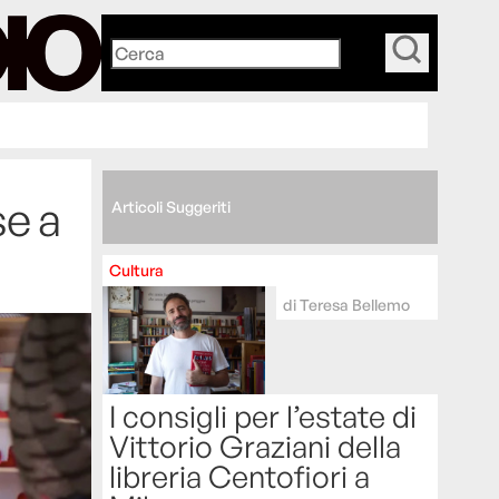
_
se a
Articoli Suggeriti
Cultura
di
Teresa Bellemo
I consigli per l’estate di
Vittorio Graziani della
libreria Centofiori a