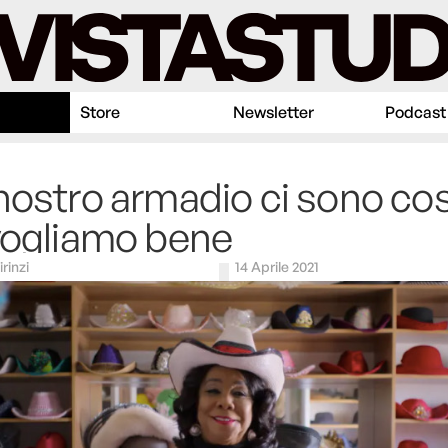
Store
Newsletter
Podcast
nostro armadio ci sono co
vogliamo bene
irinzi
14 Aprile 2021