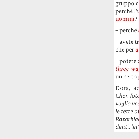
gruppo c
perché l
uomini
?
– perché
– avete t
che per
a
– potete
three-wa
un certo
E ora, f
Chen fot
voglio ved
le tette 
Razorbla
denti
,
let