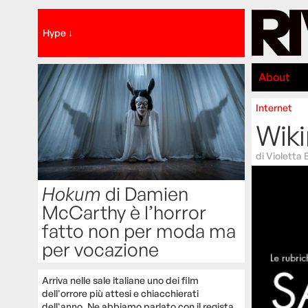
Hype ↓
About
Internet
Wiki
di
Violetta 
Hokum
di Damien
McCarthy è l’horror
fatto non per moda ma
per vocazione
Arriva nelle sale italiane uno dei film
dell'orrore più attesi e chiacchierati
dell'anno. Ne abbiamo parlato con il regista