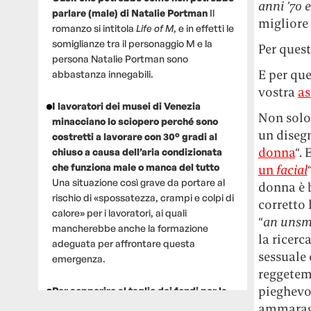
anni ’70 e
parlare (male) di Natalie Portman
Il
migliore 
romanzo si intitola
Life of M
, e in effetti le
somiglianze tra il personaggio M e la
Per ques
persona Natalie Portman sono
E per que
abbastanza innegabili.
vostra
as
I lavoratori dei musei di Venezia
Non solo
minacciano lo sciopero perché sono
un disegn
costretti a lavorare con 30° gradi al
donna
“. 
chiuso a causa dell’aria condizionata
che funziona male o manca del tutto
un
facial
Una situazione così grave da portare al
donna è 
rischio di «spossatezza, crampi e colpi di
corretto 
calore» per i lavoratori, ai quali
“
an unsm
mancherebbe anche la formazione
la ricerc
adeguata per affrontare questa
sessuale 
emergenza.
reggetem
pieghevol
Per sopperire al taglio dei fondi per la
ricerca, un gruppo di scienziati che
ammaragg