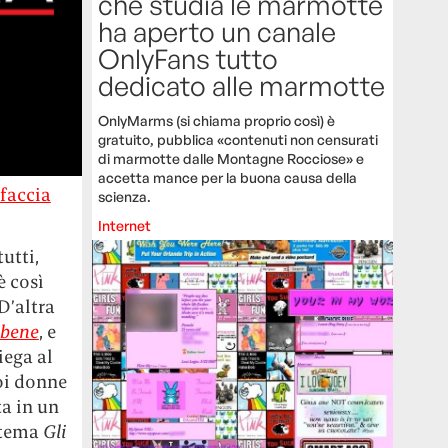
che studia le marmotte
ha aperto un canale
OnlyFans tutto
dedicato alle marmotte
OnlyMarms (si chiama proprio così) è
gratuito, pubblica «contenuti non censurati
di marmotte dalle Montagne Rocciose» e
accetta mance per la buona causa della
 faccia
scienza.
Internet
utti,
è così
D’altra
 bene
, e
iega al
noi donne
ta in un
 tema
Gli