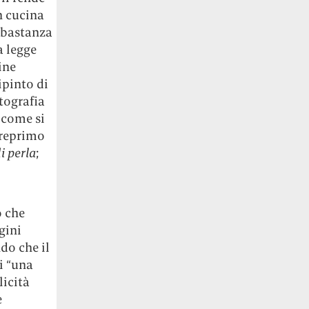
n cucina
bbastanza
a legge
ine
ipinto di
otografia
 come si
 reprimo
i perla
;
 che
gini
do che il
i “una
icità
e