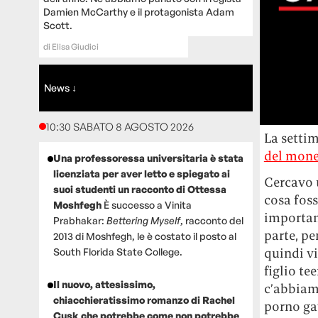
Damien McCarthy e il protagonista Adam
Scott.
di
Elisa Giudici
News ↓
10:30 SABATO 8 AGOSTO 2026
La settim
del mone
Una professoressa universitaria è stata
licenziata per aver letto e spiegato ai
Cercavo u
suoi studenti un racconto di Ottessa
cosa fos
Moshfegh
È successo a Vinita
important
Prabhakar:
Bettering Myself
, racconto del
parte, pe
2013 di Moshfegh, le è costato il posto al
quindi vi
South Florida State College.
figlio te
Il nuovo, attesissimo,
c’abbiamo
chiacchieratissimo romanzo di Rachel
porno ga
Cusk che potrebbe come non potrebbe