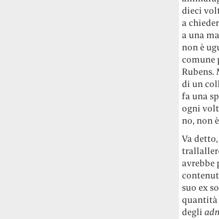
studia le marmotte ha aperto un canale
dieci vol
OnlyFans tutto dedicato alle marmotte
a chieder
OnlyMarms (si chiama proprio così) è
a una ma
gratuito, pubblica «contenuti non
non è ugu
censurati di marmotte dalle Montagne
comune p
Rocciose» e accetta mance per la buona
Rubens. 
causa della scienza.
di un col
Le ondate di caldo potrebbero far
fa una sp
aumentare il prezzo del cibo più della
ogni volta
guerra in Iran e della crisi nello Stretto
no, non è
di Hormuz
Addirittura un punto
percentuale di inflazione alimentare in
Va detto,
più, un aumento del costo del cibo che
trallalle
nel 2027 rischia di arrivare al 3 per cento.
avrebbe 
contenut
Il ristorante Trippa ha tolto dal menù i
suo ex so
suoi due piatti più celebri perché troppe
quantità
persone prendevano solo quelli per
degli
ad
fotografarli
L'ha spiegato lo chef Diego