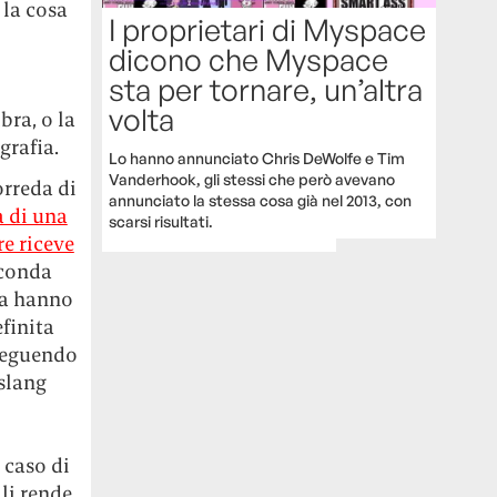
 la cosa
I proprietari di Myspace
dicono che Myspace
sta per tornare, un’altra
volta
bra, o la
grafia.
Lo hanno annunciato Chris DeWolfe e Tim
Vanderhook, gli stessi che però avevano
orreda di
annunciato la stessa cosa già nel 2013, con
a di una
scarsi risultati.
e riceve
econda
ra hanno
efinita
oseguendo
 slang
 caso di
li rende