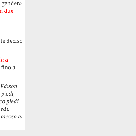
 gender»,
n due
te deciso
in a
 fino a
,
Edison
 piedi
,
co piedi
,
iedi
,
 mezzo ai