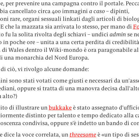
e, per prevenire una campagna contro il portale. Pecc
bia cancellato circa 400 immagini
a caso
– dipinti,
ioni rare, organi sessuali linkati dagli articoli di biolo
 E che la mazzata sia arrivata lo stesso, per mano di
F
ato fu la solita rivolta degli schiavi – undici
admin
se n
in poche ore – unita a una certa perdita di credibilità
a di Wales dentro il Wiki-mondo è ora paragonabile a
di una monarchia del Nord Europa.
 di ciò, vi rivolgo alcune domande:
nini sono stati votati come giusti e necessari da un’a
diani, oppure si tratta di una manovra decisa dall’alt
 alto?)
ito di illustrare un
bukkake
è stato assegnato d’ufficio
iormente distinto per talento e tempo dedicato alla 
noscenza condivisa, oppure s’è indetto un bando di co
e dice la voce correlata, un
threesome
è «un tipo di ses