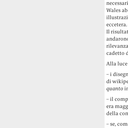
necessari
Rossi, per provare a sfuggire alle
tendenze dettate da Instagram anche
Wales ab
sulla ristorazione.
illustraz
eccetera.
Il Pentagono ha improvvisamente
Il risult
cambiato il modo in cui conta i morti e i
andarono 
feriti nella guerra in Iran
Pare su
rilevanz
richiesta diretta dalla Casa Bianca.
cadetto 
Risultato: 4 morti "in meno" e circa 600
feriti in più.
Alla luce
– i diseg
Fred Again ha passato 50 ore
consecutive in livestream su YouTube
di wikipe
per completare il suo nuovo mixtape
Lo
quanto
in
ha fatto insieme al collettivo LATIN
– il comp
MAFIA, registrato tutto a Città del
Messico e intitolato (didascalicamente
era magg
ma efficacemente) 9 months & 50 hours.
della co
– se, com