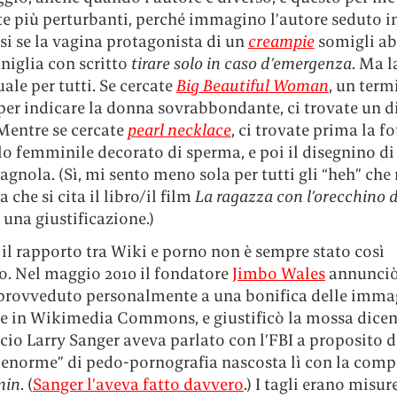
te più perturbanti, perché immagino l’autore seduto i
si se la vagina protagonista di un
creampie
somigli a
niglia con scritto
tirare solo in caso d’emergenza
. Ma l
ale per tutti. Se cercate
Big Beautiful Woman
, un term
er indicare la donna sovrabbondante, ci trovate un d
Mentre se cercate
pearl necklace
, ci trovate prima la f
lo femminile decorato di sperma, e poi il disegnino di
agnola. (Sì, mi sento meno sola per tutti gli “heh” che
 che si cita il libro/il film
La ragazza con l’orecchino d
 una giustificazione.)
 il rapporto tra Wiki e porno non è sempre stato così
ro. Nel maggio 2010 il fondatore
Jimbo Wales
annunciò
provveduto personalmente a una bonifica delle imma
e in Wikimedia Commons, e giustificò la mossa dicen
cio Larry Sanger aveva parlato con l’FBI a proposito d
 enorme” di pedo-pornografia nascosta lì con la compl
min
. (
Sanger l’aveva fatto davvero
.) I tagli erano misur