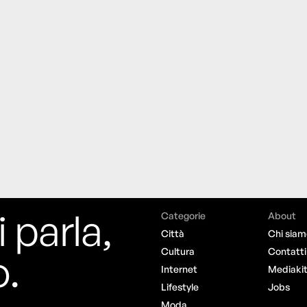
i parla,
Categorie
About
Città
Chi siam
o.
Cultura
Contatti
Internet
Mediaki
Lifestyle
Jobs
Moda