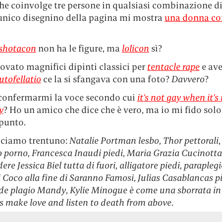
he coinvolge tre persone in qualsiasi combinazione di
’unico disegnino della pagina mi mostra
una donna co
shotacon
non ha le figure, ma
lolicon
sì?
rovato magnifici dipinti classici per
tentacle rape
e ave
utofellatio
ce la si sfangava con una foto?
Davvero
?
 confermarmi la voce secondo cui
it’s not gay when it’s 
y
? Ho un amico che dice che è vero, ma io mi fido solo
 punto.
acciamo trentuno:
Natalie Portman lesbo
,
Thor pettorali
o porno
,
Francesca Inaudi piedi
,
Maria Grazia Cucinotta
ere Jessica Biel tutta di fuori
,
alligatore piedi
,
paraplegi
di Coco alla fine di Saranno Famosi
,
Julias Casablancas p
de plagio Mandy
,
Kylie Minogue è come una sborrata in
’s make love and listen to death from above
.