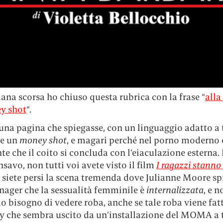
ana scorsa ho chiuso questa rubrica con la frase “
alla
y shot
“.
na pagina che spiegasse, con un linguaggio adatto a t
se un
money shot
, e magari perché nel porno moderno 
e che il coito si concluda con l’eiaculazione esterna. 
nsavo, non tutti voi avete visto il film
I ragazzi stanno
 siete persi la scena tremenda dove Julianne Moore sp
enager che la sessualità femminile è
internalizzata
, e 
 bisogno di vedere roba, anche se tale roba viene fat
y che sembra uscito da un’installazione del MOMA a