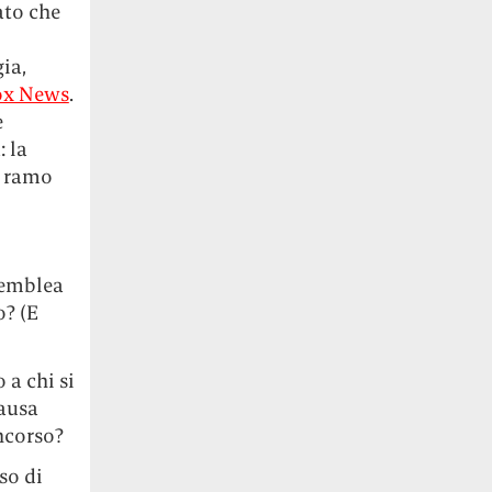
ato che
gia,
ox News
.
e
: la
l ramo
ssemblea
o? (E
 a chi si
causa
ncorso?
so di