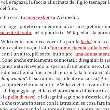
 voi
, e ragazzi, la faccia allucinata del figlio teenager è
del film.
to ho cercato
money shot
su Wikipedia.
sto, oggi, potete considerarmi la vostra segretaria-om
sistente di volo
, nel rapporto tra Wikipedia e la porno
 Wiki dedica una ricca voce alla parola
facial
, ma la c
ino esplicativo, a titolo “
un uomo eiacula sulla facci
E ce n’è un altro, più sotto, intitolato “
una donna mentr
“. Sono anche etnicamente connotati, i disegnini: la s
bianca e sta ricevendo lo sperma di un uomo nero. (O
le didascalie, ma fino a pochi giorni fa la bianca era d
iling woman
“: la sua amica sorridente è asiatica.) Pr
a, scoprirete che quasi tutte le Wiki-voci riservate allo
e al linguaggio specifico del porno sono illustrate (to’,
i la
palla di neve
), e i disegnini seguono un’estetica da
e che trovate in aereo con le istruzioni su cosa fare in
io, anche quando l’autore è diverso, e questo per me 